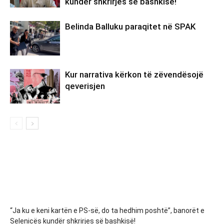
kundër shkrirjes së bashkisë!
Belinda Balluku paraqitet në SPAK
Kur narrativa kërkon të zëvendësojë
qeverisjen
“Ja ku e keni kartën e PS-së, do ta hedhim poshtë”, banorët e
Selenicës kundër shkrirjes së bashkisë!