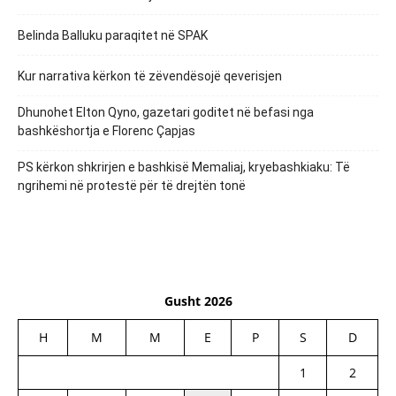
Belinda Balluku paraqitet në SPAK
Kur narrativa kërkon të zëvendësojë qeverisjen
Dhunohet Elton Qyno, gazetari goditet në befasi nga
bashkëshortja e Florenc Çapjas
PS kërkon shkrirjen e bashkisë Memaliaj, kryebashkiaku: Të
ngrihemi në protestë për të drejtën tonë
Gusht 2026
H
M
M
E
P
S
D
1
2