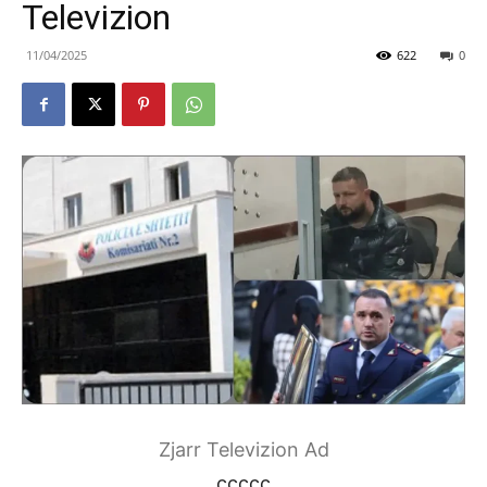
Televizion
11/04/2025
622
0
Zjarr Televizion Ad
ccccc