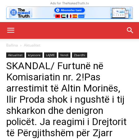
Ads for TheNakedTruth.tv
Ballina
Aktualitet
Aktualitet
kryesore
LAJME
Vendi
Zbardhi
SKANDAL/ Furtunë në
Komisariatin nr. 2!Pas
arrestimit të Altin Morinës,
Ilir Proda shok i ngushtë i tij
shkarkon dhe denigron
policët. Ja reagimi i Drejtorit
të Përgjithshëm për Zjarr