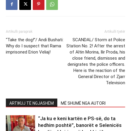
Artikulli paraprak
Artikulli tjetër
“Take the dog!”/ Andi Bushati:
SCANDAL/ Storm at Police
Why do I suspect that Rama
Station No. 2! After the arrest
imprisoned Erion Veliaj!
of Altin Morina, Ilir Proda, his
close friend, dismisses and
denigrates the police officers.
Here is the reaction of the
General Director of Zjarr
Television
ARTIKUJ TË NGJASHËM
MË SHUMË NGA AUTORI
“Ja ku e keni kartën e PS-së, do ta
hedhim poshtë”, banorët e Selenicës