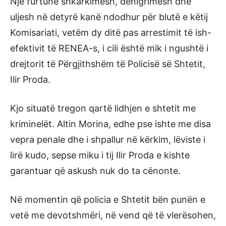
Një furtunë shkarkimesh, denigrimesh dhe
uljesh në detyrë kanë ndodhur për blutë e këtij
Komisariati, vetëm dy ditë pas arrestimit të ish-
efektivit të RENEA-s, i cili është mik i ngushtë i
drejtorit të Përgjithshëm të Policisë së Shtetit,
Ilir Proda.
Kjo situatë tregon qartë lidhjen e shtetit me
kriminelët. Altin Morina, edhe pse ishte me disa
vepra penale dhe i shpallur në kërkim, lëviste i
lirë kudo, sepse miku i tij Ilir Proda e kishte
garantuar që askush nuk do ta cënonte.
Në momentin që policia e Shtetit bën punën e
vetë me devotshmëri, në vend që të vlerësohen,