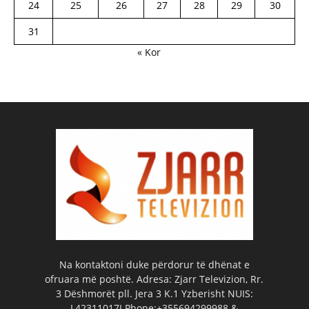
24
25
26
27
28
29
30
31
« Kor
Na kontaktoni duke përdorur të dhënat e
ofruara më poshtë. Adresa: Zjarr Televizion, Rr.
3 Dëshmorët pll. Jera 3 K.1 Yzberisht NUIS:
L42311017I Phone:+355694299988 &