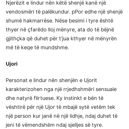
Njerëzit e lindur nën këtë shenjë kanë një
vendosmëri të palëkundur. pPor edhe një shenjë
shumë hakmarrëse. Nëse besimi i tyre është
thyer në çfarëdo lloj mënyre, ata do të bëjnë
gjithçka që duhet për t’jua kthyer në mënyrën
më të keqe të mundshme.
Ujori
Personat e lindur nën shenjën e Ujorit
karakterizohen nga një rrjedhshmëri sensuale
dhe natyrë flirtuese. Ky instinkt e bën të
vështirë për një Ujor të mbajë sytë vetëm tek
një person kur janë në një lidhje, ndaj duhet të
jeni të vëmendshëm ndaj sjelljes së tyre.