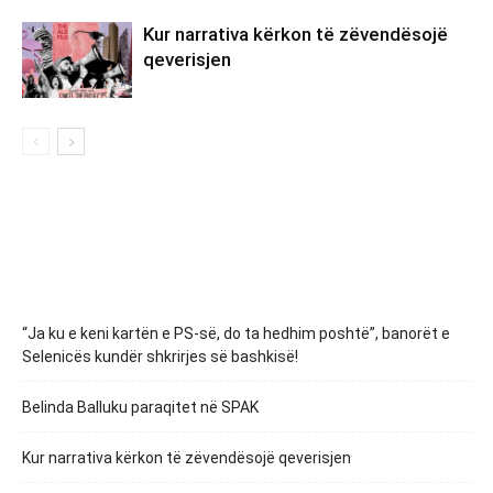
Kur narrativa kërkon të zëvendësojë
qeverisjen
“Ja ku e keni kartën e PS-së, do ta hedhim poshtë”, banorët e
Selenicës kundër shkrirjes së bashkisë!
Belinda Balluku paraqitet në SPAK
Kur narrativa kërkon të zëvendësojë qeverisjen