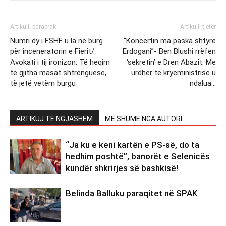
Artikulli paraprak
Artikulli tjetër
Numri dy i FSHF u la në burg
“Koncertin ma paska shtyrë
për inceneratorin e Fierit/
Erdogani”- Ben Blushi rrëfen
Avokati i tij ironizon: Të heqim
‘sekretin’ e Dren Abazit: Me
të gjitha masat shtrënguese,
urdhër të kryeministrisë u
të jetë vetëm burgu
ndalua…
ARTIKUJ TË NGJASHËM
MË SHUMË NGA AUTORI
“Ja ku e keni kartën e PS-së, do ta
hedhim poshtë”, banorët e Selenicës
kundër shkrirjes së bashkisë!
Belinda Balluku paraqitet në SPAK