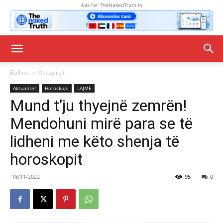
Ads for TheNakedTruth.tv
Ballina
Aktualitet
Aktualitet
Horoskopi
LAJME
Mund t’ju thyejnë zemrën!
Mendohuni mirë para se të
lidheni me këto shenja të
horoskopit
18/11/2022
95
0