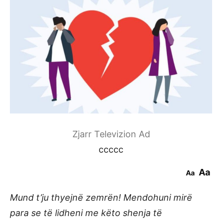
Zjarr Televizion Ad
ccccc
Aa
Aa
Mund t’ju thyejnë zemrën! Mendohuni mirë
para se të lidheni me këto shenja të