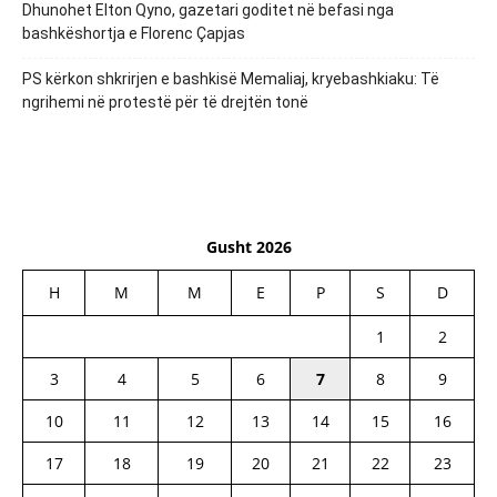
Dhunohet Elton Qyno, gazetari goditet në befasi nga
bashkëshortja e Florenc Çapjas
PS kërkon shkrirjen e bashkisë Memaliaj, kryebashkiaku: Të
ngrihemi në protestë për të drejtën tonë
Gusht 2026
H
M
M
E
P
S
D
1
2
3
4
5
6
7
8
9
10
11
12
13
14
15
16
17
18
19
20
21
22
23