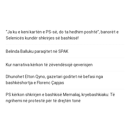
“Ja ku e keni kartën e PS-së, do ta hedhim poshtë”, banorët e
Selenicës kundër shkrirjes së bashkisë!
Belinda Balluku paraqitet në SPAK
Kur narrativa kërkon të zëvendësojë qeverisjen
Dhunohet Elton Qyno, gazetari goditet në befasi nga
bashkëshortja e Florenc Çapjas
PS kërkon shkrirjen e bashkisë Memaliaj, kryebashkiaku: Të
ngrihemi në protestë për të drejtën tonë