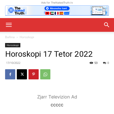
Ads for TheNakedTruth.tv
Ballina
Horoskopi
Horoskopi
Horoskopi 17 Tetor 2022
17/10/2022
53
0
Zjarr Televizion Ad
ccccc