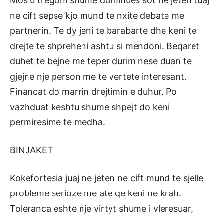
Mos u tregoni shume dominues sot ne jeten tuaj
ne cift sepse kjo mund te nxite debate me
partnerin. Te dy jeni te barabarte dhe keni te
drejte te shpreheni ashtu si mendoni. Beqaret
duhet te bejne me teper durim nese duan te
gjejne nje person me te vertete interesant.
Financat do marrin drejtimin e duhur. Po
vazhduat keshtu shume shpejt do keni
permiresime te medha.
BINJAKET
Kokefortesia juaj ne jeten ne cift mund te sjelle
probleme serioze me ate qe keni ne krah.
Toleranca eshte nje virtyt shume i vleresuar,