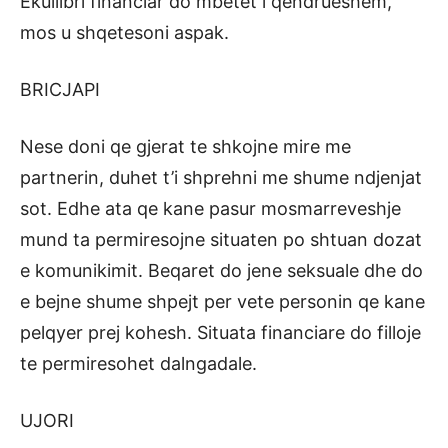
Ekuilibri financiar do mbetet i qendrueshem,
mos u shqetesoni aspak.
BRICJAPI
Nese doni qe gjerat te shkojne mire me
partnerin, duhet t’i shprehni me shume ndjenjat
sot. Edhe ata qe kane pasur mosmarreveshje
mund ta permiresojne situaten po shtuan dozat
e komunikimit. Beqaret do jene seksuale dhe do
e bejne shume shpejt per vete personin qe kane
pelqyer prej kohesh. Situata financiare do filloje
te permiresohet dalngadale.
UJORI