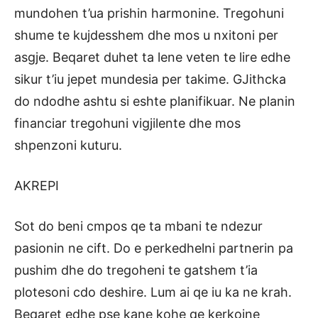
mundohen t’ua prishin harmonine. Tregohuni
shume te kujdesshem dhe mos u nxitoni per
asgje. Beqaret duhet ta lene veten te lire edhe
sikur t’iu jepet mundesia per takime. GJithcka
do ndodhe ashtu si eshte planifikuar. Ne planin
financiar tregohuni vigjilente dhe mos
shpenzoni kuturu.
AKREPI
Sot do beni cmpos qe ta mbani te ndezur
pasionin ne cift. Do e perkedhelni partnerin pa
pushim dhe do tregoheni te gatshem t’ia
plotesoni cdo deshire. Lum ai qe iu ka ne krah.
Beqaret edhe pse kane kohe qe kerkojne