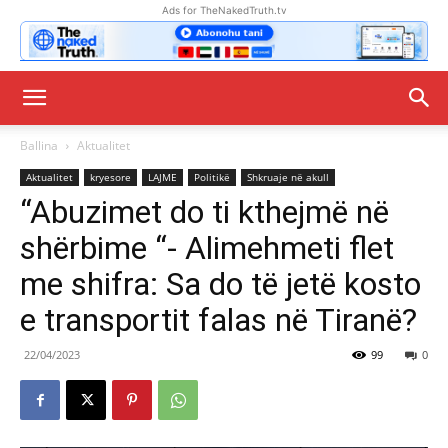
Ads for TheNakedTruth.tv
Ballina
Aktualitet
Aktualitet
kryesore
LAJME
Politikë
Shkruaje në akull
“Abuzimet do ti kthejmë në
shërbime “- Alimehmeti flet
me shifra: Sa do të jetë kosto
e transportit falas në Tiranë?
22/04/2023
99
0