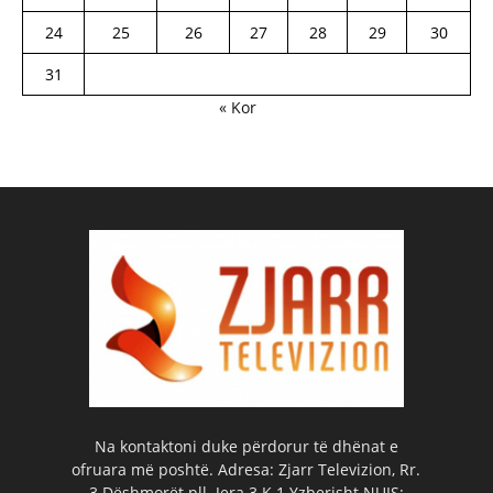
24
25
26
27
28
29
30
31
« Kor
Na kontaktoni duke përdorur të dhënat e
ofruara më poshtë. Adresa: Zjarr Televizion, Rr.
3 Dëshmorët pll. Jera 3 K.1 Yzberisht NUIS: