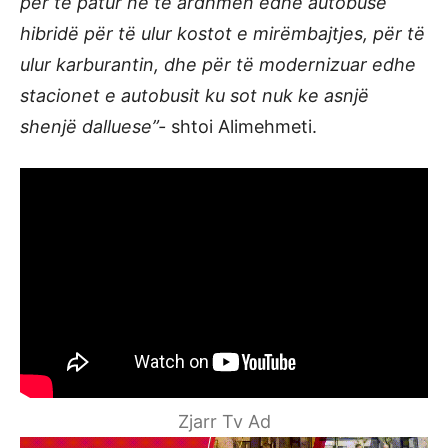
për të patur në të ardhmen edhe autobusë
hibridë për të ulur kostot e mirëmbajtjes, për të
ulur karburantin, dhe për të modernizuar edhe
stacionet e autobusit ku sot nuk ke asnjë
shenjë dalluese”-
shtoi Alimehmeti.
Zjarr Tv Ad