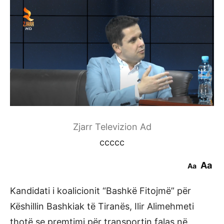
Zjarr Televizion Ad
ccccc
Aa
Aa
Kandidati i koalicionit “Bashkë Fitojmë” për
Këshillin Bashkiak të Tiranës, Ilir Alimehmeti
thotë se premtimi për transportin falas në