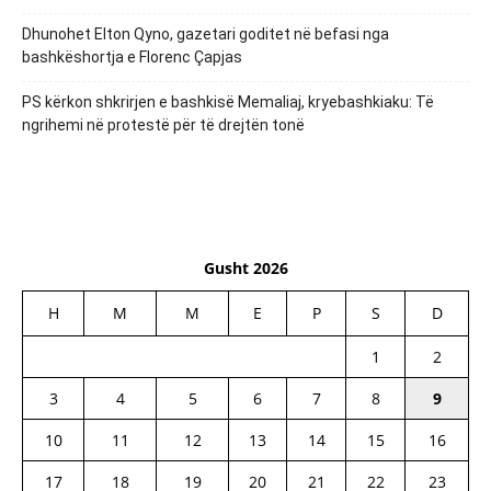
Dhunohet Elton Qyno, gazetari goditet në befasi nga
bashkëshortja e Florenc Çapjas
PS kërkon shkrirjen e bashkisë Memaliaj, kryebashkiaku: Të
ngrihemi në protestë për të drejtën tonë
Gusht 2026
H
M
M
E
P
S
D
1
2
3
4
5
6
7
8
9
10
11
12
13
14
15
16
17
18
19
20
21
22
23