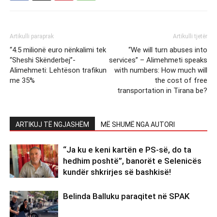
Artikulli paraprak
Artikulli tjetër
“4.5 milionë euro nënkalimi tek
“We will turn abuses into
“Sheshi Skënderbej”-
services” – Alimehmeti speaks
Alimehmeti: Lehtëson trafikun
with numbers: How much will
me 35%
the cost of free
transportation in Tirana be?
ARTIKUJ TË NGJASHËM
MË SHUMË NGA AUTORI
“Ja ku e keni kartën e PS-së, do ta
hedhim poshtë”, banorët e Selenicës
kundër shkrirjes së bashkisë!
Belinda Balluku paraqitet në SPAK