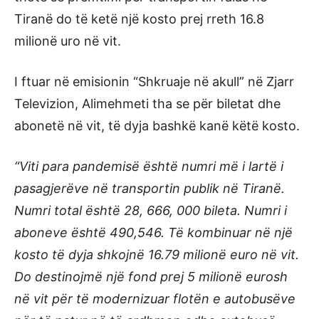
Tiranë do të ketë një kosto prej rreth 16.8
milionë uro në vit.
I ftuar në emisionin “Shkruaje në akull” në Zjarr
Televizion, Alimehmeti tha se për biletat dhe
abonetë në vit, të dyja bashkë kanë këtë kosto.
“Viti para pandemisë është numri më i lartë i
pasagjerëve në transportin publik në Tiranë.
Numri total është 28, 666, 000 bileta. Numri i
aboneve është 490,546. Të kombinuar në një
kosto të dyja shkojnë 16.79 milionë euro në vit.
Do destinojmë një fond prej 5 milionë eurosh
në vit për të modernizuar flotën e autobusëve