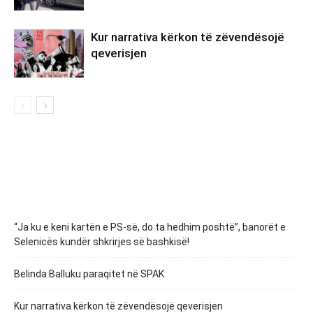
Kur narrativa kërkon të zëvendësojë
qeverisjen
“Ja ku e keni kartën e PS-së, do ta hedhim poshtë”, banorët e
Selenicës kundër shkrirjes së bashkisë!
Belinda Balluku paraqitet në SPAK
Kur narrativa kërkon të zëvendësojë qeverisjen