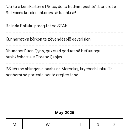
“Ja ku e keni kartën e PS-së, do ta hedhim poshtë”, banorët e
Selenicës kundër shkrirjes së bashkisë!
Belinda Balluku paraqitet në SPAK
Kur narrativa kërkon të zëvendësojë qeverisjen
Dhunohet Elton Qyno, gazetari goditet në befasi nga
bashkëshortja e Florenc Çapjas
PS kërkon shkrirjen e bashkisë Memaliaj, kryebashkiaku: Të
ngrihemi në protestë për të drejtën tonë
May 2026
M
T
W
T
F
S
S