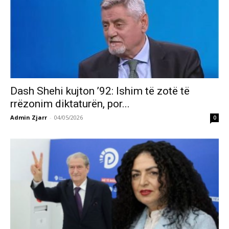
Dash Shehi kujton ’92: Ishim të zotë të
rrëzonim diktaturën, por...
Admin Zjarr
-
04/05/2026
0