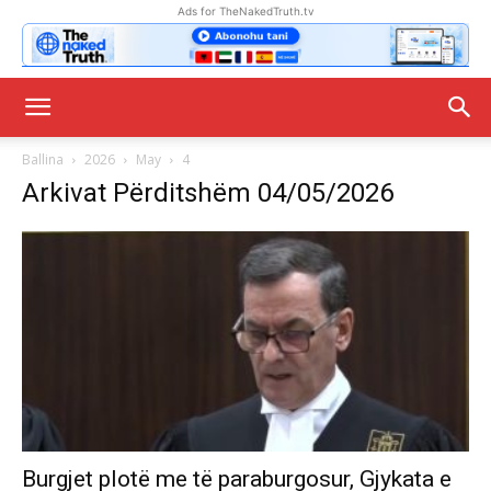
Ads for TheNakedTruth.tv
Ballina
2026
May
4
Arkivat Përditshëm 04/05/2026
Burgjet plotë me të paraburgosur, Gjykata e