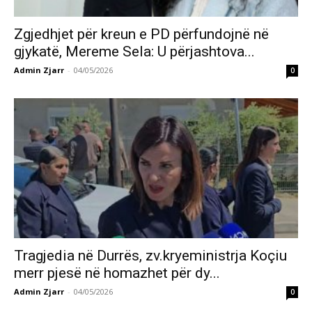
Zgjedhjet për kreun e PD përfundojnë në
gjykatë, Mereme Sela: U përjashtova...
Admin Zjarr
-
04/05/2026
0
Tragjedia në Durrës, zv.kryeministrja Koçiu
merr pjesë në homazhet për dy...
Admin Zjarr
-
04/05/2026
0