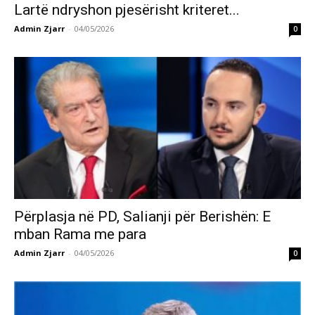
Lartë ndryshon pjesërisht kriteret...
Admin Zjarr
-
04/05/2026
0
Përplasja në PD, Salianji për Berishën: E
mban Rama me para
Admin Zjarr
-
04/05/2026
0