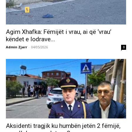
Agim Xhafka: Fëmijët i vrau, ai që ‘vrau’
këndet e lodrave...
Admin Zjarr
-
04/05/2026
0
Aksidenti tragjik ku humbën jetën 2 fëmijë,