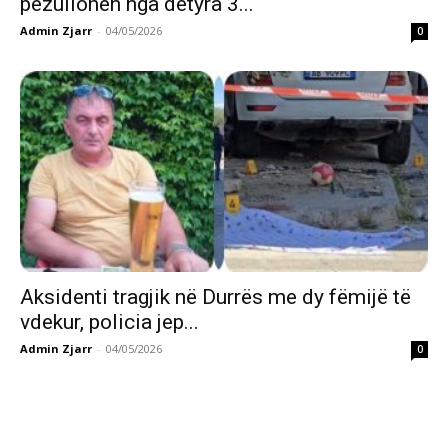
pezullohen nga detyra 3...
Admin Zjarr
-
04/05/2026
0
Aksidenti tragjik në Durrës me dy fëmijë të
vdekur, policia jep...
Admin Zjarr
-
04/05/2026
0