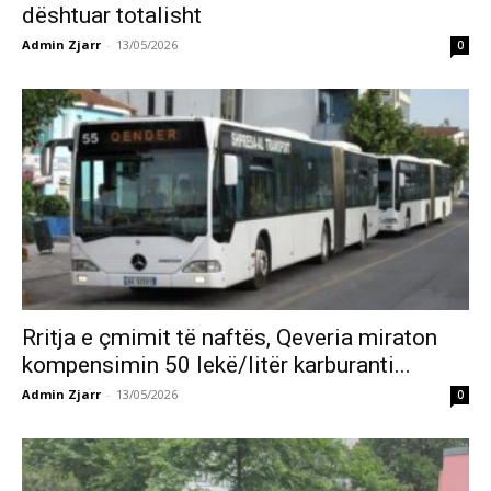
dështuar totalisht
Admin Zjarr
-
13/05/2026
0
Rritja e çmimit të naftës, Qeveria miraton
kompensimin 50 lekë/litër karburanti...
Admin Zjarr
-
13/05/2026
0