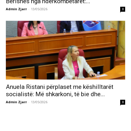
Berishës nga ndërkombëtarët:...
Admin Zjarr
-
13/05/2026
0
Anuela Ristani përplaset me këshilltarët
socialistë: Më shkarkoni, të bie dhe...
Admin Zjarr
-
13/05/2026
0