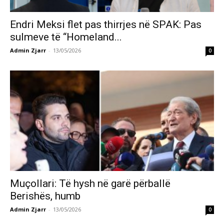
Endri Meksi flet pas thirrjes në SPAK: Pas
sulmeve të “Homeland...
Admin Zjarr
-
13/05/2026
0
Muçollari: Të hysh në garë përballë
Berishës, humb
Admin Zjarr
-
13/05/2026
0