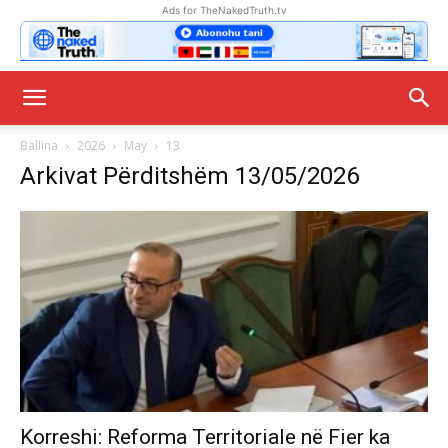
Ads for TheNakedTruth.tv
Ballina
2026
May
13
Arkivat Përditshëm 13/05/2026
Korreshi: Reforma Territoriale në Fier ka