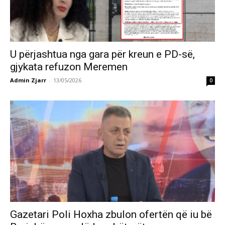
U përjashtua nga gara për kreun e PD-së,
gjykata refuzon Meremen
Admin Zjarr
-
13/05/2026
0
Gazetari Poli Hoxha zbulon ofertën që iu bë