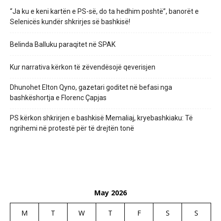
“Ja ku e keni kartën e PS-së, do ta hedhim poshtë”, banorët e
Selenicës kundër shkrirjes së bashkisë!
Belinda Balluku paraqitet në SPAK
Kur narrativa kërkon të zëvendësojë qeverisjen
Dhunohet Elton Qyno, gazetari goditet në befasi nga
bashkëshortja e Florenc Çapjas
PS kërkon shkrirjen e bashkisë Memaliaj, kryebashkiaku: Të
ngrihemi në protestë për të drejtën tonë
May 2026
M
T
W
T
F
S
S