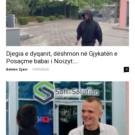
Djegia e dyqanit, dëshmon në Gjykatën e
Posaçme babai i Noizyt:...
Admin Zjarr
-
13/05/2026
0