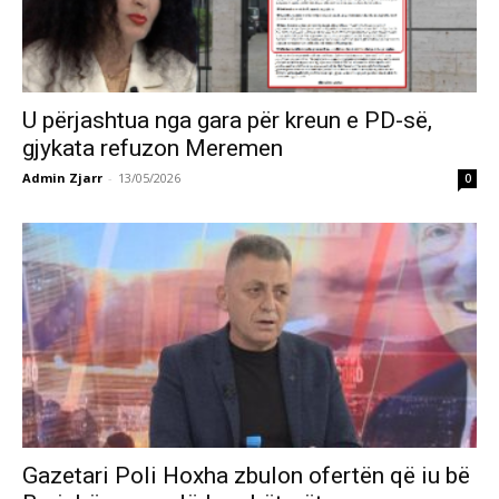
U përjashtua nga gara për kreun e PD-së,
gjykata refuzon Meremen
Admin Zjarr
-
13/05/2026
0
Gazetari Poli Hoxha zbulon ofertën që iu bë