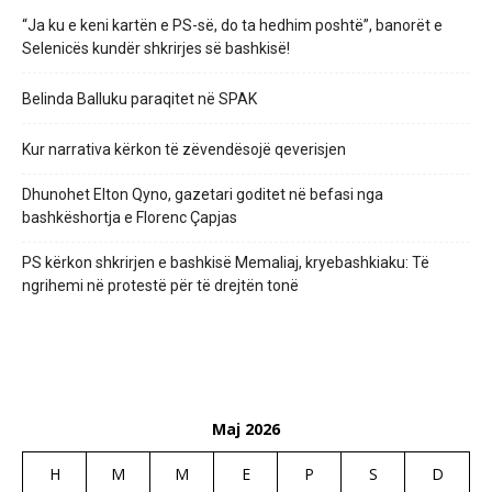
“Ja ku e keni kartën e PS-së, do ta hedhim poshtë”, banorët e
Selenicës kundër shkrirjes së bashkisë!
Belinda Balluku paraqitet në SPAK
Kur narrativa kërkon të zëvendësojë qeverisjen
Dhunohet Elton Qyno, gazetari goditet në befasi nga
bashkëshortja e Florenc Çapjas
PS kërkon shkrirjen e bashkisë Memaliaj, kryebashkiaku: Të
ngrihemi në protestë për të drejtën tonë
Maj 2026
H
M
M
E
P
S
D