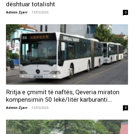
dështuar totalisht
Admin Zjarr
-
13/05/2026
0
Rritja e çmimit të naftës, Qeveria miraton
kompensimin 50 lekë/litër karburanti...
Admin Zjarr
-
13/05/2026
0