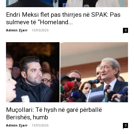
Endri Meksi flet pas thirrjes në SPAK: Pas
sulmeve të “Homeland...
Admin Zjarr
-
13/05/2026
0
Muçollari: Të hysh në garë përballë
Berishës, humb
Admin Zjarr
-
13/05/2026
0