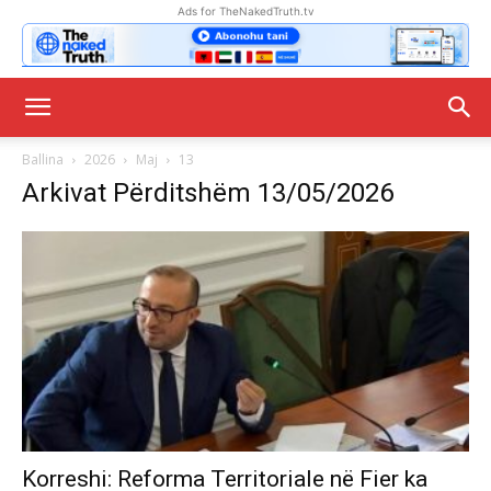
Ads for TheNakedTruth.tv
Ballina
2026
Maj
13
Arkivat Përditshëm 13/05/2026
Korreshi: Reforma Territoriale në Fier ka