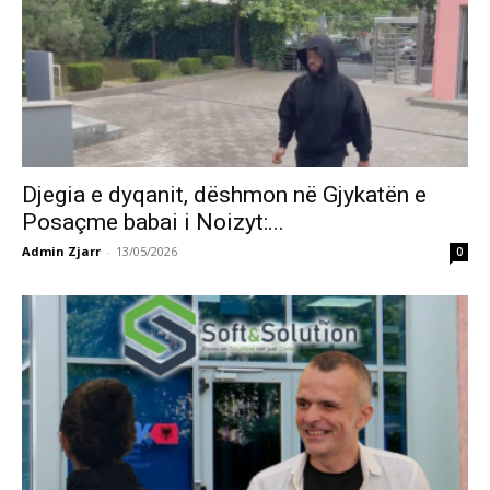
Djegia e dyqanit, dëshmon në Gjykatën e
Posaçme babai i Noizyt:...
Admin Zjarr
-
13/05/2026
0