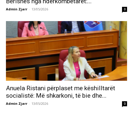
Berishës nga ndërkombëtarët:...
Admin Zjarr
-
13/05/2026
0
Anuela Ristani përplaset me këshilltarët
socialistë: Më shkarkoni, të bie dhe...
Admin Zjarr
-
13/05/2026
0