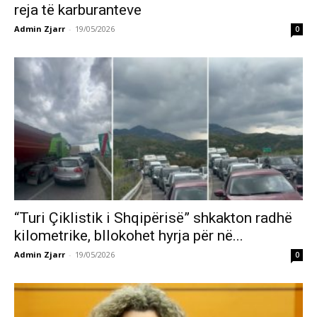
reja të karburanteve
Admin Zjarr
-
19/05/2026
0
“Turi Çiklistik i Shqipërisë” shkakton radhë
kilometrike, bllokohet hyrja për në...
Admin Zjarr
-
19/05/2026
0