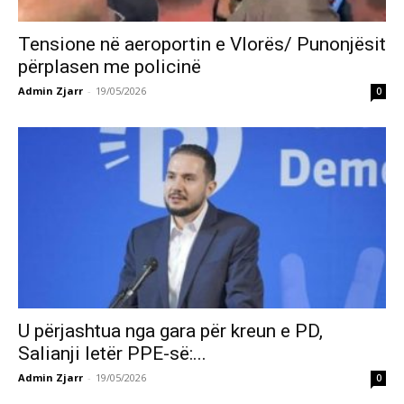
Tensione në aeroportin e Vlorës/ Punonjësit
përplasen me policinë
Admin Zjarr
-
19/05/2026
0
U përjashtua nga gara për kreun e PD,
Salianji letër PPE-së:...
Admin Zjarr
-
19/05/2026
0