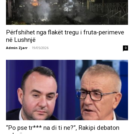
Përfshihet nga flakët tregu i fruta-perimeve
në Lushnjë
Admin Zjarr
-
19/05/2026
0
“Po pse tr*** na di ti ne?”, Rakipi debaton