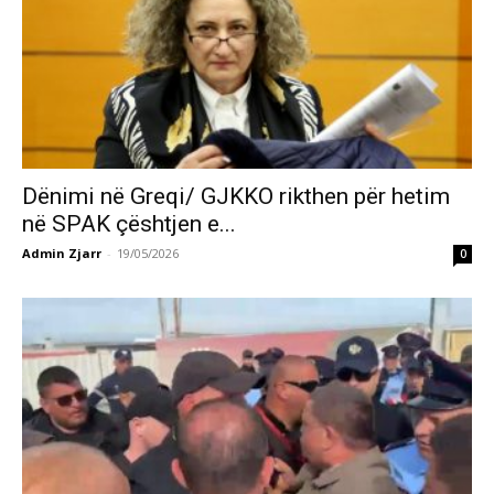
Dënimi në Greqi/ GJKKO rikthen për hetim
në SPAK çështjen e...
Admin Zjarr
-
19/05/2026
0