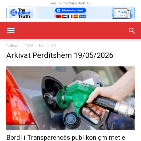
Ads for TheNakedTruth.tv
Ballina
2026
Maj
19
Arkivat Përditshëm 19/05/2026
Bordi i Transparencës publikon çmimet e