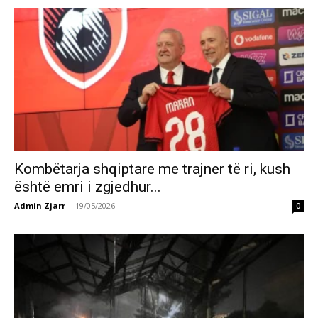
Kombëtarja shqiptare me trajner të ri, kush
është emri i zgjedhur...
Admin Zjarr
-
19/05/2026
0