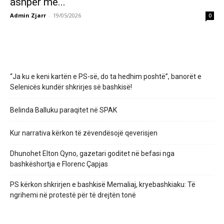
ashpër me...
Admin Zjarr
-
19/05/2026
0
“Ja ku e keni kartën e PS-së, do ta hedhim poshtë”, banorët e
Selenicës kundër shkrirjes së bashkisë!
Belinda Balluku paraqitet në SPAK
Kur narrativa kërkon të zëvendësojë qeverisjen
Dhunohet Elton Qyno, gazetari goditet në befasi nga
bashkëshortja e Florenc Çapjas
PS kërkon shkrirjen e bashkisë Memaliaj, kryebashkiaku: Të
ngrihemi në protestë për të drejtën tonë