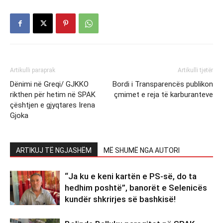
Artikulli paraprak
Artikulli tjetër
Dënimi në Greqi/ GJKKO
Bordi i Transparencës publikon
rikthen për hetim në SPAK
çmimet e reja të karburanteve
çështjen e gjyqtares Irena
Gjoka
ARTIKUJ TË NGJASHËM
MË SHUMË NGA AUTORI
“Ja ku e keni kartën e PS-së, do ta
hedhim poshtë”, banorët e Selenicës
kundër shkrirjes së bashkisë!