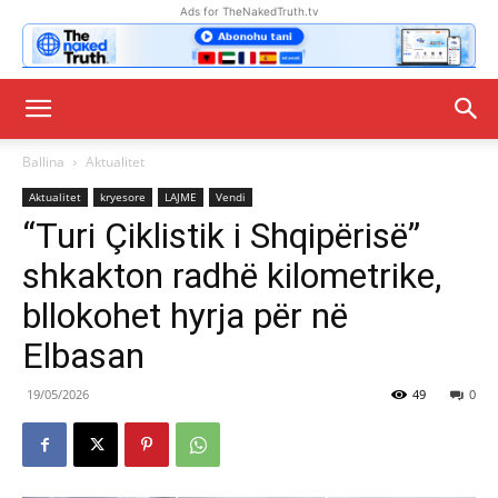
Ads for TheNakedTruth.tv
Ballina
Aktualitet
Aktualitet
kryesore
LAJME
Vendi
“Turi Çiklistik i Shqipërisë”
shkakton radhë kilometrike,
bllokohet hyrja për në
Elbasan
19/05/2026
49
0