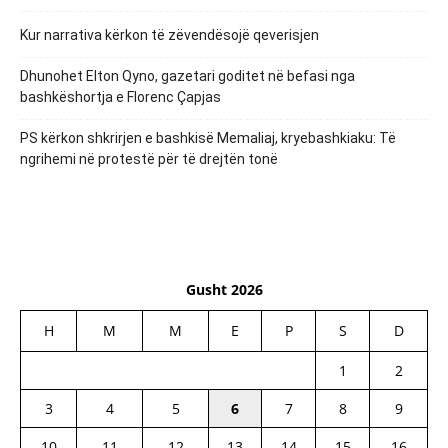
Kur narrativa kërkon të zëvendësojë qeverisjen
Dhunohet Elton Qyno, gazetari goditet në befasi nga
bashkëshortja e Florenc Çapjas
PS kërkon shkrirjen e bashkisë Memaliaj, kryebashkiaku: Të
ngrihemi në protestë për të drejtën tonë
Gusht 2026
H
M
M
E
P
S
D
1
2
3
4
5
6
7
8
9
10
11
12
13
14
15
16