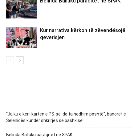
Belinda Balluku paraqitet në SPAK
Kur narrativa kërkon të zëvendësojë
qeverisjen
“Ja ku e keni kartën e PS-së, do ta hedhim poshtë”, banorët e
Selenicës kundër shkrirjes së bashkisë!
Belinda Balluku paraqitet në SPAK