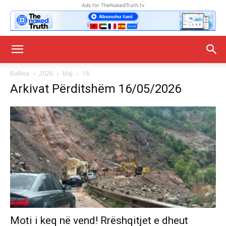
Ads for TheNakedTruth.tv
Ballina
2026
Maj
16
Arkivat Përditshëm 16/05/2026
Moti i keq në vend! Rrëshqitjet e dheut