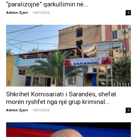
“paralizojnë” qarkullimin në...
Admin Zjarr
-
16/05/2026
0
Shkrihet Komisariati i Sarandës, shefat
morën ryshfet nga një grup kriminal...
Admin Zjarr
-
16/05/2026
0