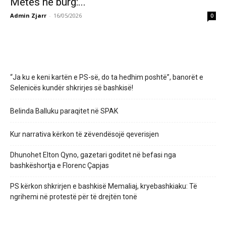
Metës në burg:...
Admin Zjarr
-
16/05/2026
0
“Ja ku e keni kartën e PS-së, do ta hedhim poshtë”, banorët e
Selenicës kundër shkrirjes së bashkisë!
Belinda Balluku paraqitet në SPAK
Kur narrativa kërkon të zëvendësojë qeverisjen
Dhunohet Elton Qyno, gazetari goditet në befasi nga
bashkëshortja e Florenc Çapjas
PS kërkon shkrirjen e bashkisë Memaliaj, kryebashkiaku: Të
ngrihemi në protestë për të drejtën tonë