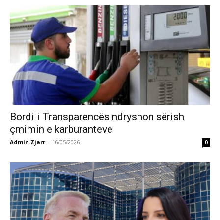
Bordi i Transparencës ndryshon sërish
çmimin e karburanteve
Admin Zjarr
-
16/05/2026
0