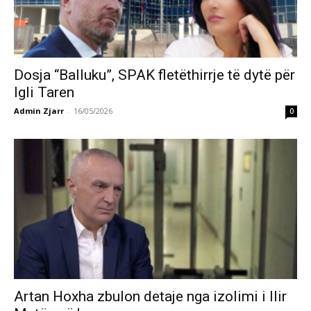
Dosja “Balluku”, SPAK fletëthirrje të dytë për
Igli Taren
Admin Zjarr
-
16/05/2026
0
Artan Hoxha zbulon detaje nga izolimi i Ilir