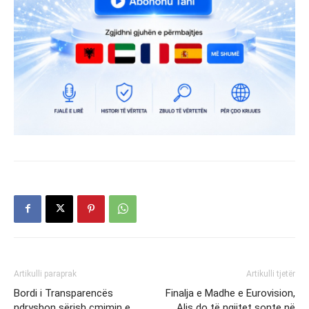
Artikulli paraprak
Artikulli tjetër
Bordi i Transparencës
Finalja e Madhe e Eurovision,
ndryshon sërish çmimin e
Alis do të ngjitet sonte në