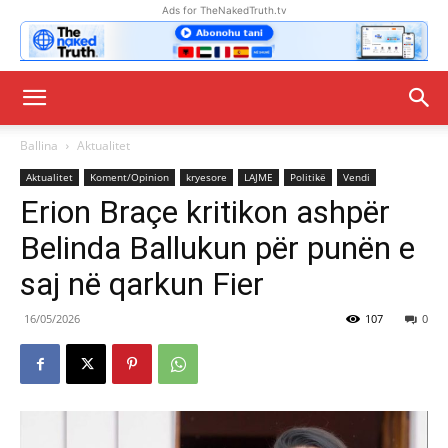
Ads for TheNakedTruth.tv
Ballina
Aktualitet
Aktualitet
Koment/Opinion
kryesore
LAJME
Politikë
Vendi
Erion Braçe kritikon ashpër
Belinda Ballukun për punën e
saj në qarkun Fier
16/05/2026
107
0