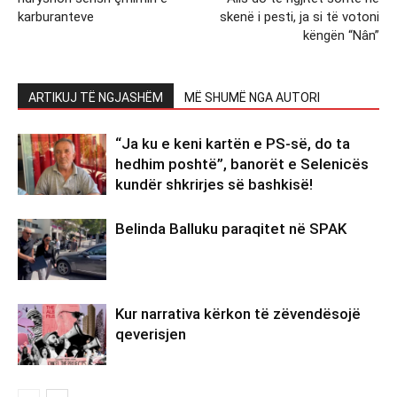
karburanteve
skenë i pesti, ja si të votoni
këngën “Nân”
ARTIKUJ TË NGJASHËM
MË SHUMË NGA AUTORI
“Ja ku e keni kartën e PS-së, do ta
hedhim poshtë”, banorët e Selenicës
kundër shkrirjes së bashkisë!
Belinda Balluku paraqitet në SPAK
Kur narrativa kërkon të zëvendësojë
qeverisjen