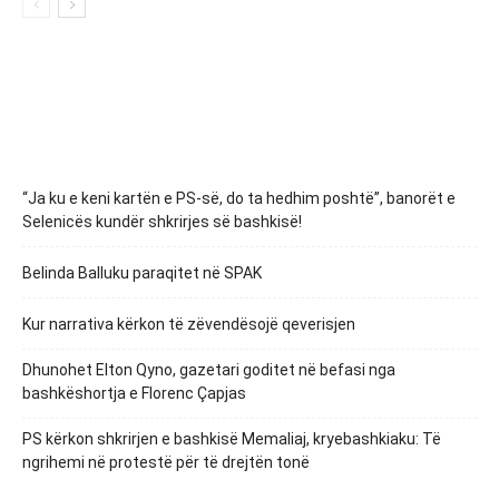
“Ja ku e keni kartën e PS-së, do ta hedhim poshtë”, banorët e
Selenicës kundër shkrirjes së bashkisë!
Belinda Balluku paraqitet në SPAK
Kur narrativa kërkon të zëvendësojë qeverisjen
Dhunohet Elton Qyno, gazetari goditet në befasi nga
bashkëshortja e Florenc Çapjas
PS kërkon shkrirjen e bashkisë Memaliaj, kryebashkiaku: Të
ngrihemi në protestë për të drejtën tonë