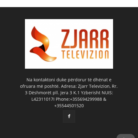
Na kontaktoni duke përdorur të dhënat e
ofruara më poshtë. Adresa: Zjarr Televizion, Rr.
3 Dëshmorët pll. Jera 3 K.1 Yzberisht NUIS:
L42311017I Phone:+355694299988 &
+35544501520