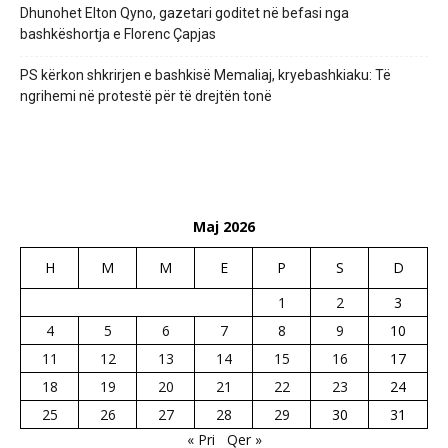
Dhunohet Elton Qyno, gazetari goditet në befasi nga
bashkëshortja e Florenc Çapjas
PS kërkon shkrirjen e bashkisë Memaliaj, kryebashkiaku: Të
ngrihemi në protestë për të drejtën tonë
Maj 2026
H
M
M
E
P
S
D
1
2
3
4
5
6
7
8
9
10
11
12
13
14
15
16
17
18
19
20
21
22
23
24
25
26
27
28
29
30
31
« Pri
Qer »