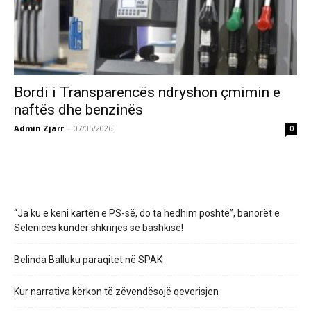
Bordi i Transparencës ndryshon çmimin e
naftës dhe benzinës
Admin Zjarr
-
07/05/2026
0
“Ja ku e keni kartën e PS-së, do ta hedhim poshtë”, banorët e
Selenicës kundër shkrirjes së bashkisë!
Belinda Balluku paraqitet në SPAK
Kur narrativa kërkon të zëvendësojë qeverisjen