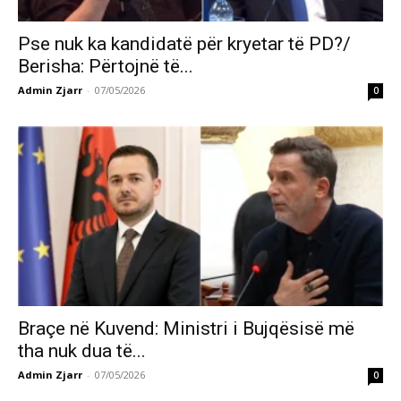
Pse nuk ka kandidatë për kryetar të PD?/
Berisha: Përtojnë të...
Admin Zjarr
-
07/05/2026
0
Braçe në Kuvend: Ministri i Bujqësisë më
tha nuk dua të...
Admin Zjarr
-
07/05/2026
0