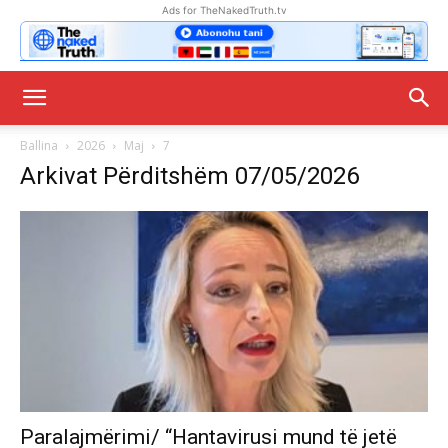
Ads for TheNakedTruth.tv
Ballina
2026
Maj
7
Arkivat Përditshëm 07/05/2026
Paralajmërimi/ “Hantavirusi mund të jetë