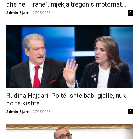
dhe në Tiranë”, mjekja tregon simptomat...
Admin Zjarr
-
07/05/2026
0
Rudina Hajdari: Po të ishte babi gjallë, nuk
do të kishte...
Admin Zjarr
-
07/05/2026
0