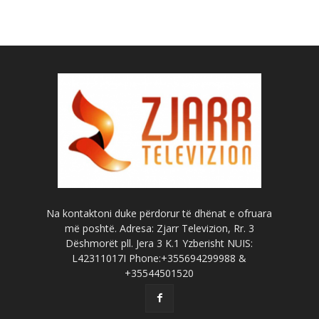
Na kontaktoni duke përdorur të dhënat e ofruara
më poshtë. Adresa: Zjarr Televizion, Rr. 3
Dëshmorët pll. Jera 3 K.1 Yzberisht NUIS:
L42311017I Phone:+355694299988 &
+35544501520