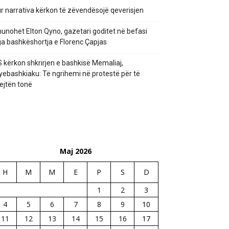
r narrativa kërkon të zëvendësojë qeverisjen
unohet Elton Qyno, gazetari goditet në befasi
a bashkëshortja e Florenc Çapjas
 kërkon shkrirjen e bashkisë Memaliaj,
yebashkiaku: Të ngrihemi në protestë për të
ejtën tonë
Maj 2026
H
M
M
E
P
S
D
1
2
3
4
5
6
7
8
9
10
11
12
13
14
15
16
17