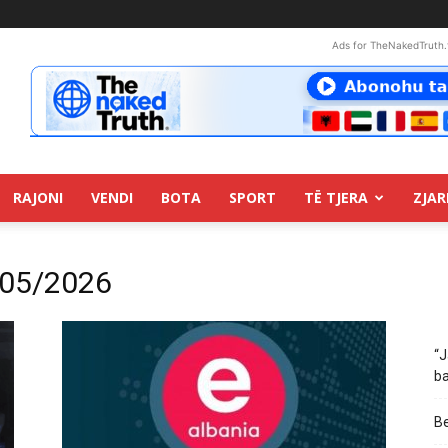
Ads for TheNakedTruth.
RAJONI
VENDI
BOTA
SPORT
TË TJERA
ZJAR
/05/2026
“J
ba
Be