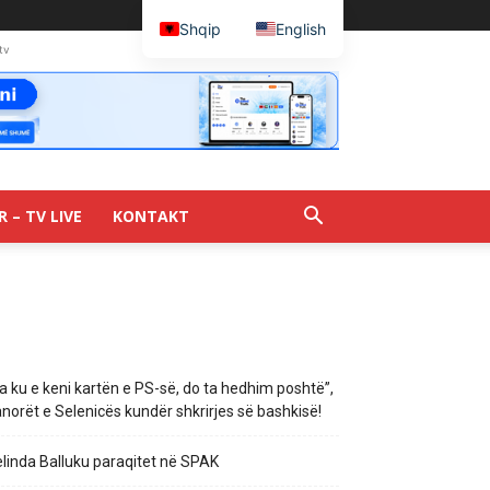
Shqip
English
tv
R – TV LIVE
KONTAKT
a ku e keni kartën e PS-së, do ta hedhim poshtë”,
norët e Selenicës kundër shkrirjes së bashkisë!
linda Balluku paraqitet në SPAK