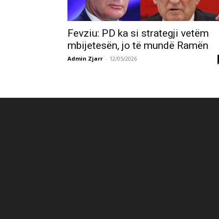
Fevziu: PD ka si strategji vetëm
mbijetesën, jo të mundë Ramën
Admin Zjarr
-
12/05/2026