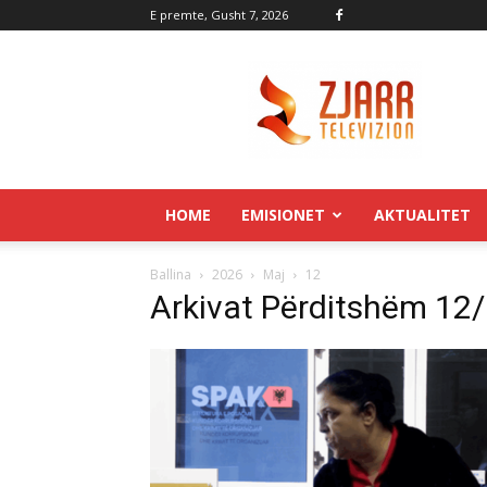
E premte, Gusht 7, 2026
Zjarr.tv
HOME
EMISIONET
AKTUALITET
Ballina
2026
Maj
12
Arkivat Përditshëm 12