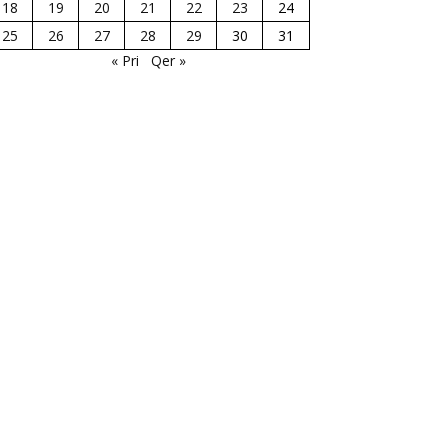
18
19
20
21
22
23
24
25
26
27
28
29
30
31
« Pri
Qer »