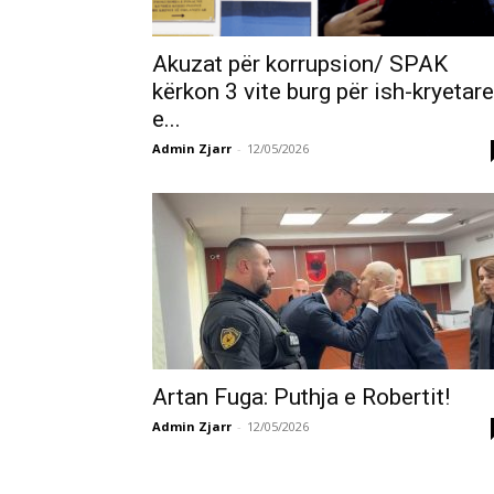
Akuzat për korrupsion/ SPAK
kërkon 3 vite burg për ish-kryetar
e...
Admin Zjarr
-
12/05/2026
Artan Fuga: Puthja e Robertit!
Admin Zjarr
-
12/05/2026