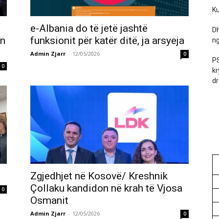
Ku
e-Albania do të jetë jashtë
Dh
en
funksionit për katër ditë, ja arsyeja
ng
Admin Zjarr
-
12/05/2026
0
PS
0
kr
dr
Zgjedhjet në Kosovë/ Kreshnik
Çollaku kandidon në krah të Vjosa
0
Osmanit
Admin Zjarr
-
12/05/2026
0