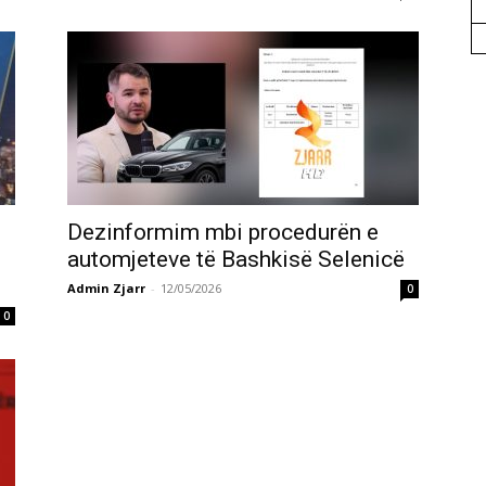
Dezinformim mbi procedurën e
automjeteve të Bashkisë Selenicë
Admin Zjarr
-
12/05/2026
0
0