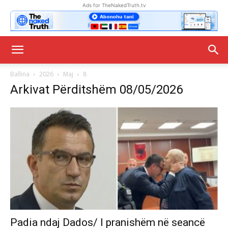
Ads for TheNakedTruth.tv
Ballina
2026
Maj
8
Arkivat Përditshëm 08/05/2026
Padia ndaj Dados/ I pranishëm në seancë