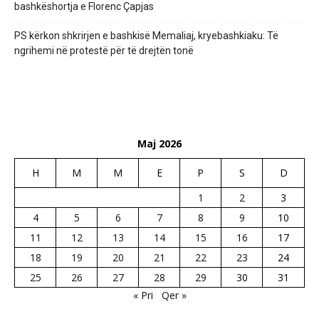
bashkëshortja e Florenc Çapjas
PS kërkon shkrirjen e bashkisë Memaliaj, kryebashkiaku: Të
ngrihemi në protestë për të drejtën tonë
Maj 2026
H
M
M
E
P
S
D
1
2
3
4
5
6
7
8
9
10
11
12
13
14
15
16
17
18
19
20
21
22
23
24
25
26
27
28
29
30
31
« Pri
Qer »