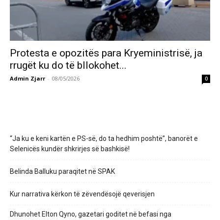
Protesta e opozitës para Kryeministrisë, ja
rrugët ku do të bllokohet...
Admin Zjarr
-
08/05/2026
0
“Ja ku e keni kartën e PS-së, do ta hedhim poshtë”, banorët e
Selenicës kundër shkrirjes së bashkisë!
Belinda Balluku paraqitet në SPAK
Kur narrativa kërkon të zëvendësojë qeverisjen
Dhunohet Elton Qyno, gazetari goditet në befasi nga