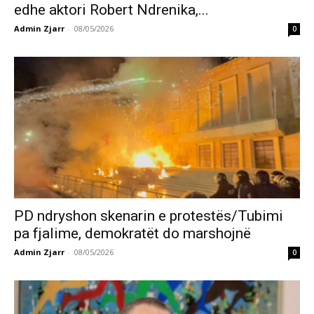
edhe aktori Robert Ndrenika,...
Admin Zjarr
-
08/05/2026
0
PD ndryshon skenarin e protestës/Tubimi
pa fjalime, demokratët do marshojnë
Admin Zjarr
-
08/05/2026
0