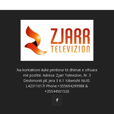
Na kontaktoni duke përdorur të dhënat e ofruara
më poshtë. Adresa: Zjarr Televizion, Rr. 3
Dëshmorët pll. Jera 3 K.1 Yzberisht NUIS:
L42311017I Phone:+355694299988 &
+35544501520