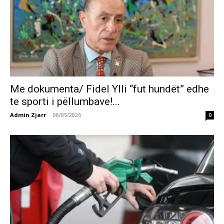
Me dokumenta/ Fidel Ylli “fut hundët” edhe
te sporti i pëllumbave!...
Admin Zjarr
-
08/05/2026
0