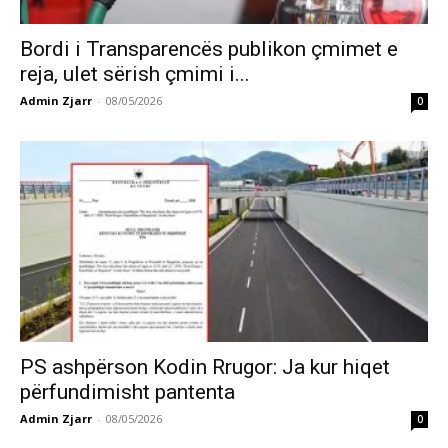
Bordi i Transparencës publikon çmimet e
reja, ulet sërish çmimi i...
Admin Zjarr
-
08/05/2026
0
PS ashpërson Kodin Rrugor: Ja kur hiqet
përfundimisht pantenta
Admin Zjarr
-
08/05/2026
0