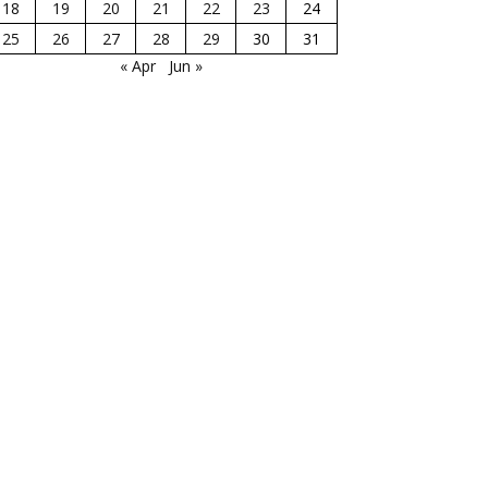
18
19
20
21
22
23
24
25
26
27
28
29
30
31
« Apr
Jun »