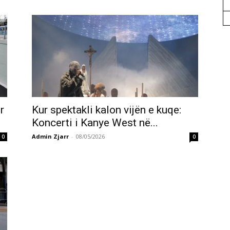
r
Kur spektakli kalon vijën e kuqe:
Koncerti i Kanye West në...
Admin Zjarr
-
08/05/2026
0
0