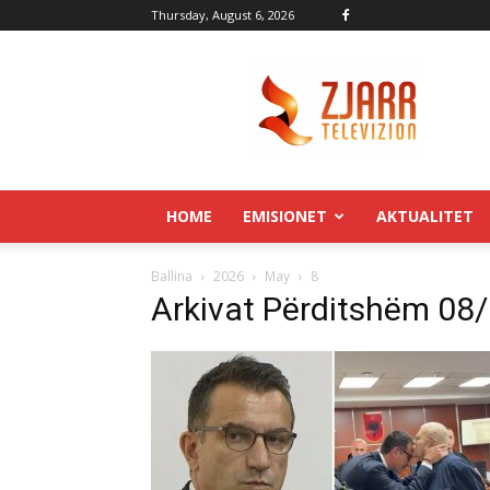
Thursday, August 6, 2026
Zjarr.tv
HOME
EMISIONET
AKTUALITET
Ballina
2026
May
8
Arkivat Përditshëm 08