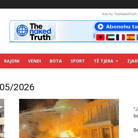
Ads for TheNakedTruth.
RAJONI
VENDI
BOTA
SPORT
TË TJERA
ZJAR
/05/2026
“J
ba
Be