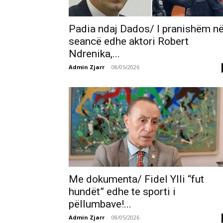
Padia ndaj Dados/ I pranishëm n
seancë edhe aktori Robert
Ndrenika,...
Admin Zjarr
-
08/05/2026
Me dokumenta/ Fidel Ylli “fut
hundët” edhe te sporti i
pëllumbave!...
Admin Zjarr
-
08/05/2026