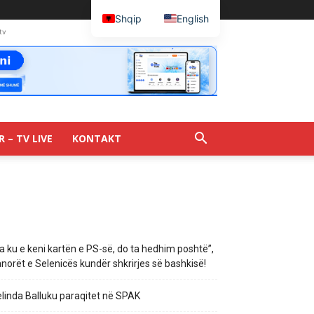
Shqip
English
tv
R – TV LIVE
KONTAKT
a ku e keni kartën e PS-së, do ta hedhim poshtë”,
norët e Selenicës kundër shkrirjes së bashkisë!
linda Balluku paraqitet në SPAK