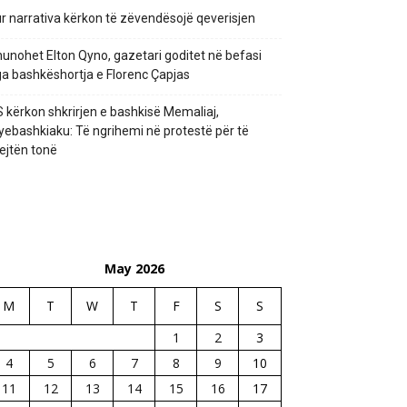
r narrativa kërkon të zëvendësojë qeverisjen
unohet Elton Qyno, gazetari goditet në befasi
a bashkëshortja e Florenc Çapjas
 kërkon shkrirjen e bashkisë Memaliaj,
yebashkiaku: Të ngrihemi në protestë për të
ejtën tonë
May 2026
M
T
W
T
F
S
S
1
2
3
4
5
6
7
8
9
10
11
12
13
14
15
16
17