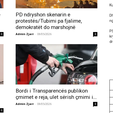
Ku
ë
PD ndryshon skenarin e
Dh
protestës/Tubimi pa fjalime,
ng
demokratët do marshojnë
PS
Admin Zjarr
-
08/05/2026
0
0
kr
dr
Bordi i Transparencës publikon
çmimet e reja, ulet sërish çmimi i...
Admin Zjarr
-
08/05/2026
0
0