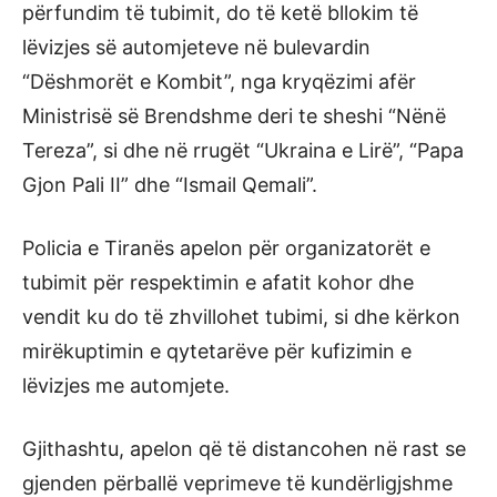
përfundim të tubimit, do të ketë bllokim të
lëvizjes së automjeteve në bulevardin
“Dëshmorët e Kombit”, nga kryqëzimi afër
Ministrisë së Brendshme deri te sheshi “Nënë
Tereza”, si dhe në rrugët “Ukraina e Lirë”, “Papa
Gjon Pali II” dhe “Ismail Qemali”.
Policia e Tiranës apelon për organizatorët e
tubimit për respektimin e afatit kohor dhe
vendit ku do të zhvillohet tubimi, si dhe kërkon
mirëkuptimin e qytetarëve për kufizimin e
lëvizjes me automjete.
Gjithashtu, apelon që të distancohen në rast se
gjenden përballë veprimeve të kundërligjshme