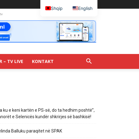
Shqip
English
tv
R – TV LIVE
KONTAKT
a ku e keni kartën e PS-së, do ta hedhim poshtë”,
norët e Selenicës kundër shkrirjes së bashkisë!
linda Balluku paraqitet në SPAK