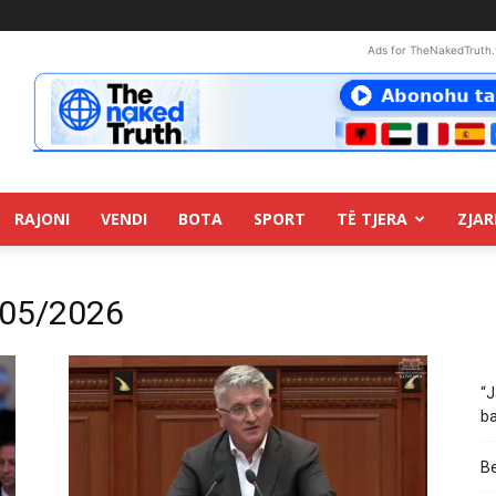
Ads for TheNakedTruth.
RAJONI
VENDI
BOTA
SPORT
TË TJERA
ZJAR
/05/2026
“J
ba
Be