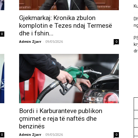
Ku
Gjekmarkaj: Kronika zbulon
Dh
komplotin e Tezes ndaj Termesë
ng
dhe i fshin...
0
PS
Admin Zjarr
-
09/05/2026
0
kr
dr
Bordi i Karburanteve publikon
çmimet e reja të naftës dhe
benzinës
Admin Zjarr
-
09/05/2026
0
0