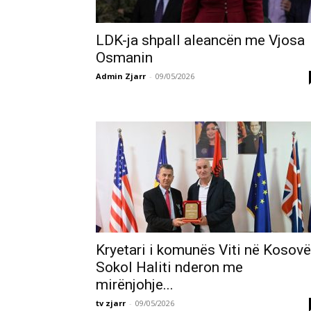
LDK-ja shpall aleancën me Vjosa
Osmanin
Admin Zjarr
-
09/05/2026
Kryetari i komunës Viti në Kosovë
Sokol Haliti nderon me
mirënjohje...
tv zjarr
-
09/05/2026