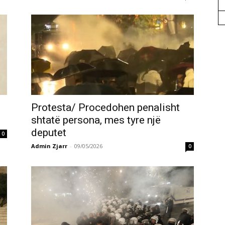
Protesta/ Procedohen penalisht
shtatë persona, mes tyre një
deputet
0
Admin Zjarr
-
09/05/2026
0