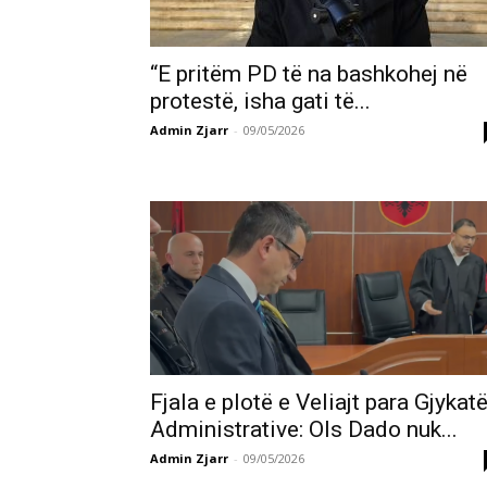
“E pritëm PD të na bashkohej në
protestë, isha gati të...
Admin Zjarr
-
09/05/2026
Fjala e plotë e Veliajt para Gjykat
Administrative: Ols Dado nuk...
Admin Zjarr
-
09/05/2026