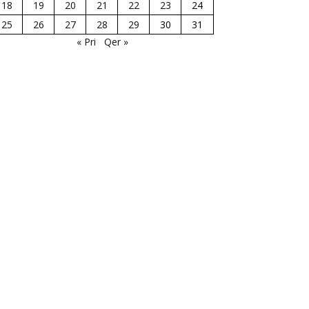
18
19
20
21
22
23
24
25
26
27
28
29
30
31
« Pri
Qer »