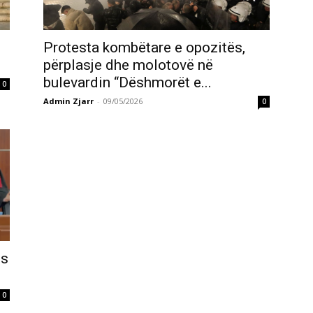
Protesta kombëtare e opozitës,
përplasje dhe molotovë në
bulevardin “Dëshmorët e...
0
Admin Zjarr
-
09/05/2026
0
ës
0