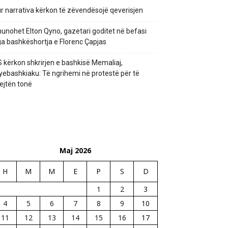
r narrativa kërkon të zëvendësojë qeverisjen
unohet Elton Qyno, gazetari goditet në befasi
a bashkëshortja e Florenc Çapjas
 kërkon shkrirjen e bashkisë Memaliaj,
yebashkiaku: Të ngrihemi në protestë për të
ejtën tonë
Maj 2026
H
M
M
E
P
S
D
1
2
3
4
5
6
7
8
9
10
11
12
13
14
15
16
17