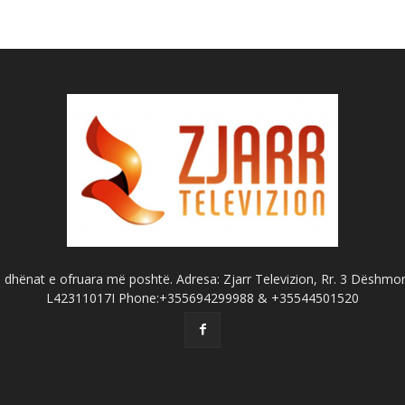
dhënat e ofruara më poshtë. Adresa: Zjarr Televizion, Rr. 3 Dëshmorët
L42311017I Phone:+355694299988 & +35544501520