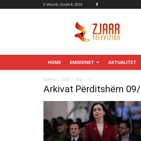
E shtunë, Gusht 8, 2026
Zjarr.tv
HOME
EMISIONET
AKTUALITET
Ballina
2026
Maj
9
Arkivat Përditshëm 09