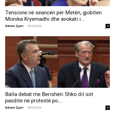
Tensione në seancën për Metën, gjobiten
Monika Kryemadhi dhe avokati i...
Admin Zjarr
-
18/06/2026
0
Balla debat me Berishën: Shko dil sot
pasdite në protestë po...
Admin Zjarr
-
18/06/2026
0