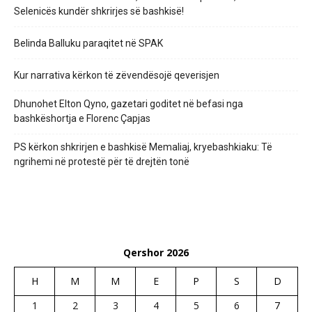
Selenicës kundër shkrirjes së bashkisë!
Belinda Balluku paraqitet në SPAK
Kur narrativa kërkon të zëvendësojë qeverisjen
Dhunohet Elton Qyno, gazetari goditet në befasi nga
bashkëshortja e Florenc Çapjas
PS kërkon shkrirjen e bashkisë Memaliaj, kryebashkiaku: Të
ngrihemi në protestë për të drejtën tonë
Qershor 2026
H
M
M
E
P
S
D
1
2
3
4
5
6
7