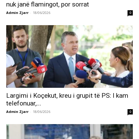
nuk janë flamingot, por sorrat
Admin Zjarr
-
18/06/2026
0
Largimi i Koçekut, kreu i grupit të PS: I kam
telefonuar,...
Admin Zjarr
-
18/06/2026
0