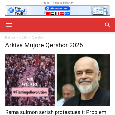
Ads for TheNakedTruth.tv
Ballina
2026
Qershor
Arkiva Mujore Qershor 2026
Rama sulmon sërish protestuesit: Problemi