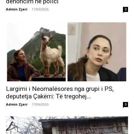
denoncim në polici
Admin Zjarr
-
17/06/2026
0
Largimi i Neomalësores nga grupi i PS,
deputetja Çakërri: Të tregohej...
Admin Zjarr
-
17/06/2026
0