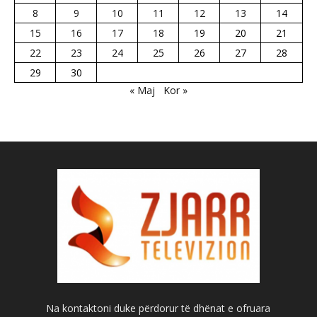
8
9
10
11
12
13
14
15
16
17
18
19
20
21
22
23
24
25
26
27
28
29
30
« Maj
Kor »
Na kontaktoni duke përdorur të dhënat e ofruara