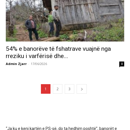
54% e banorëve të fshatrave vuajnë nga
rreziku i varfërisë dhe...
Admin Zjarr
-
17/06/2026
0
1
2
3
“Ja ku e keni kartën e PS-së, do ta hedhim poshtë”, banorët e