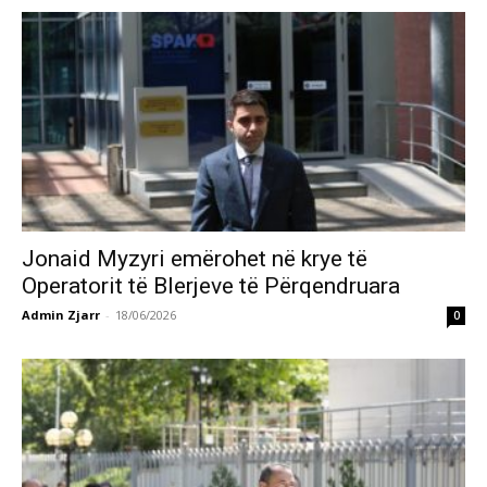
Jonaid Myzyri emërohet në krye të
Operatorit të Blerjeve të Përqendruara
Admin Zjarr
-
18/06/2026
0