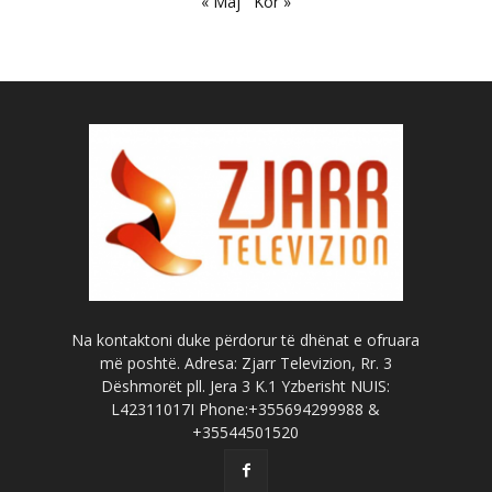
« Maj
Kor »
Na kontaktoni duke përdorur të dhënat e ofruara
më poshtë. Adresa: Zjarr Televizion, Rr. 3
Dëshmorët pll. Jera 3 K.1 Yzberisht NUIS:
L42311017I Phone:+355694299988 &
+35544501520