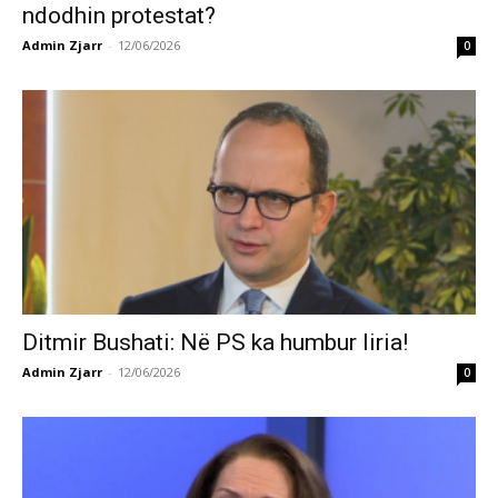
ndodhin protestat?
Admin Zjarr
-
12/06/2026
0
Ditmir Bushati: Në PS ka humbur liria!
Admin Zjarr
-
12/06/2026
0