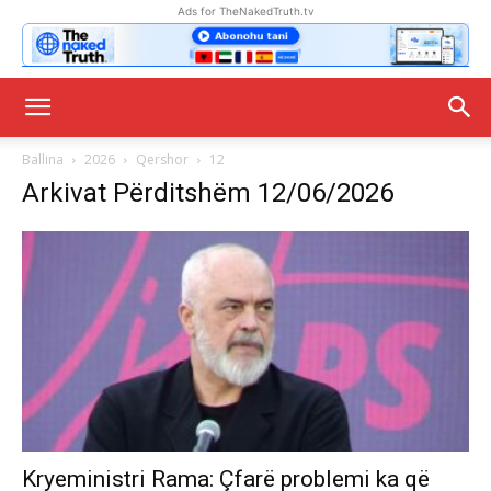
Ads for TheNakedTruth.tv
Ballina
2026
Qershor
12
Arkivat Përditshëm 12/06/2026
Kryeministri Rama: Çfarë problemi ka që