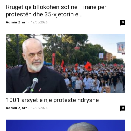
Rrugët që bllokohen sot në Tiranë për
protestën dhe 35-vjetorin e...
Admin Zjarr
-
12/06/2026
0
1001 arsyet e një proteste ndryshe
Admin Zjarr
-
12/06/2026
0