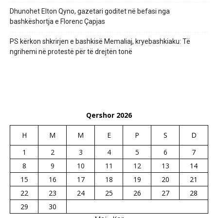
Dhunohet Elton Qyno, gazetari goditet në befasi nga
bashkëshortja e Florenc Çapjas
PS kërkon shkrirjen e bashkisë Memaliaj, kryebashkiaku: Të
ngrihemi në protestë për të drejtën tonë
Qershor 2026
H
M
M
E
P
S
D
1
2
3
4
5
6
7
8
9
10
11
12
13
14
15
16
17
18
19
20
21
22
23
24
25
26
27
28
29
30