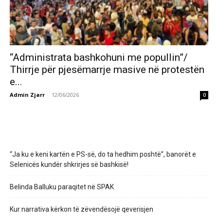
“Administrata bashkohuni me popullin”/
Thirrje për pjesëmarrje masive në protestën
e...
Admin Zjarr
-
12/06/2026
0
“Ja ku e keni kartën e PS-së, do ta hedhim poshtë”, banorët e
Selenicës kundër shkrirjes së bashkisë!
Belinda Balluku paraqitet në SPAK
Kur narrativa kërkon të zëvendësojë qeverisjen