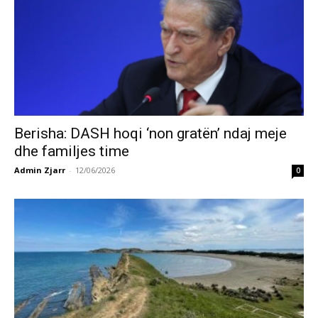
Berisha: DASH hoqi ‘non gratën’ ndaj meje
dhe familjes time
Admin Zjarr
-
12/06/2026
0