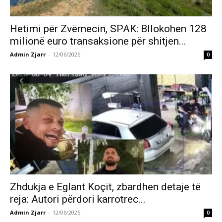
Hetimi për Zvërnecin, SPAK: Bllokohen 128
milionë euro transaksione për shitjen...
Admin Zjarr
-
12/06/2026
0
Zhdukja e Eglant Koçit, zbardhen detaje të
reja: Autori përdori karrotrec...
Admin Zjarr
-
12/06/2026
0