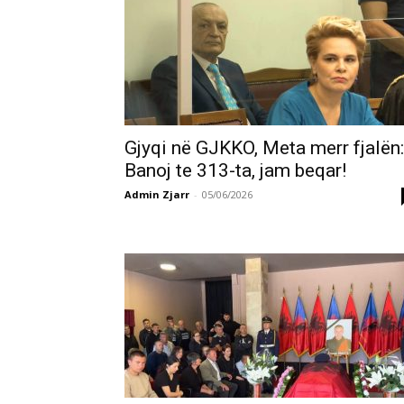
Gjyqi në GJKKO, Meta merr fjalën:
Banoj te 313-ta, jam beqar!
Admin Zjarr
-
05/06/2026