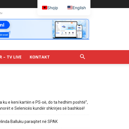
Shqip
English
tv
R – TV LIVE
KONTAKT
a ku e keni kartën e PS-së, do ta hedhim poshtë”,
norët e Selenicës kundër shkrirjes së bashkisë!
linda Balluku paraqitet në SPAK