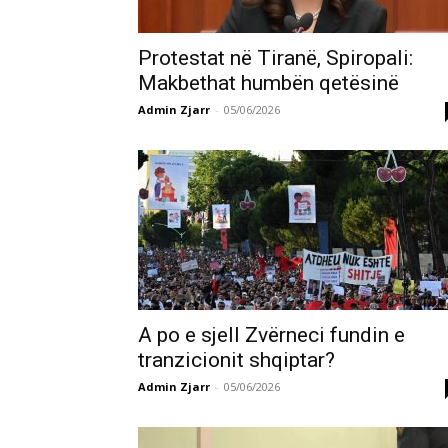
Protestat në Tiranë, Spiropali:
Makbethat humbën qetësinë
Admin Zjarr
-
05/06/2026
A po e sjell Zvërneci fundin e
tranzicionit shqiptar?
Admin Zjarr
-
05/06/2026