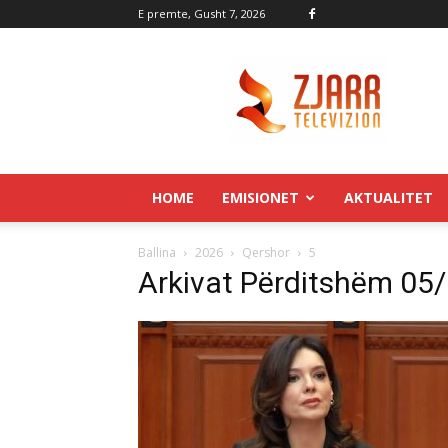
E premte, Gusht 7, 2026
Zjarr.tv
HOME
EMISIONET
AKTUALITET
Ballina
2026
Qershor
5
Arkivat Përditshëm 05