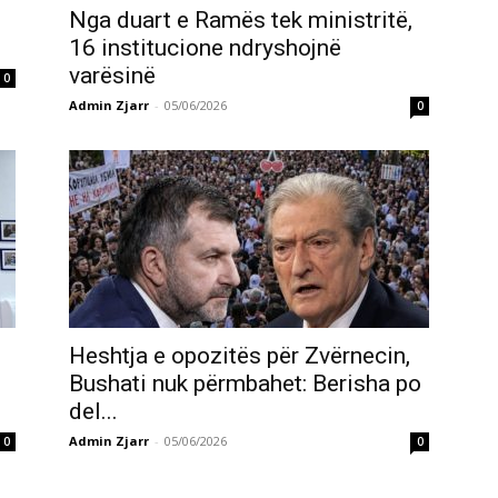
Nga duart e Ramës tek ministritë,
16 institucione ndryshojnë
varësinë
0
Admin Zjarr
-
05/06/2026
0
Heshtja e opozitës për Zvërnecin,
Bushati nuk përmbahet: Berisha po
del...
Admin Zjarr
-
05/06/2026
0
0