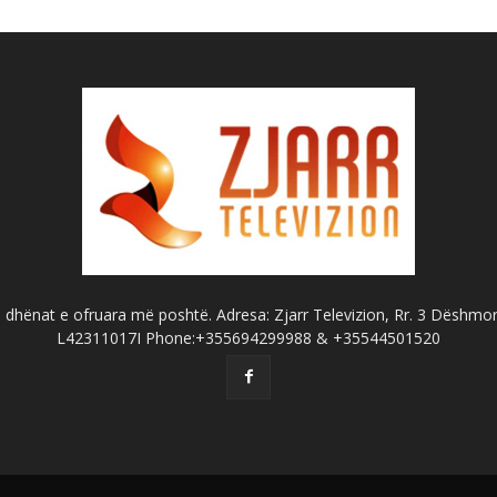
dhënat e ofruara më poshtë. Adresa: Zjarr Televizion, Rr. 3 Dëshmorët
L42311017I Phone:+355694299988 & +35544501520