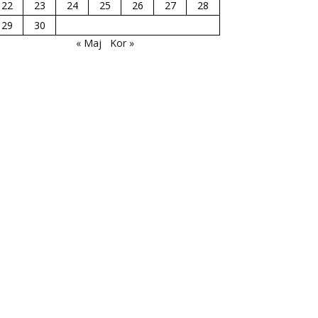
22
23
24
25
26
27
28
29
30
« Maj
Kor »