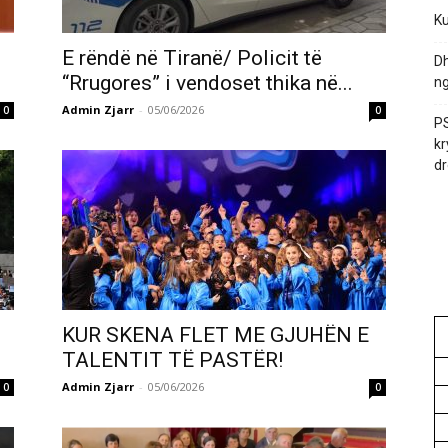
Ku
E rëndë në Tiranë/ Policit të
Dh
“Rrugores” i vendoset thika në...
ng
Admin Zjarr
-
05/06/2026
0
0
PS
kr
dr
KUR SKENA FLET ME GJUHËN E
TALENTIT TË PASTËR!
Admin Zjarr
-
05/06/2026
0
0