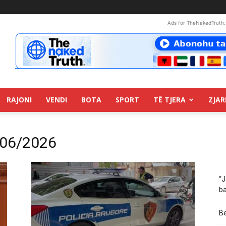
Ads for TheNakedTruth.
RAJONI
VENDI
BOTA
SPORT
TË TJERA
ZJAR
/06/2026
“J
ba
Be