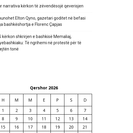
r narrativa kërkon të zëvendësojë qeverisjen
unohet Elton Qyno, gazetari goditet në befasi
a bashkëshortja e Florenc Çapjas
 kërkon shkrirjen e bashkisë Memaliaj,
yebashkiaku: Të ngrihemi në protestë për të
ejtën tonë
Qershor 2026
H
M
M
E
P
S
D
1
2
3
4
5
6
7
8
9
10
11
12
13
14
15
16
17
18
19
20
21