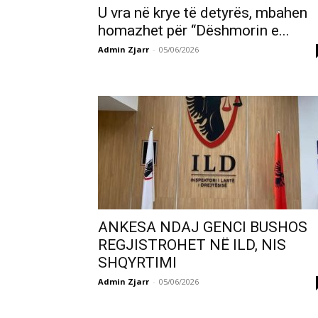
U vra në krye të detyrës, mbahen
homazhet për “Dëshmorin e...
Admin Zjarr
-
05/06/2026
ANKESA NDAJ GENCI BUSHOS
REGJISTROHET NË ILD, NIS
SHQYRTIMI
Admin Zjarr
-
05/06/2026