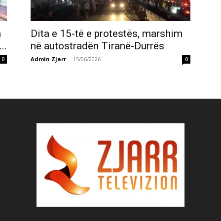
a
Dita e 15-të e protestës, marshim
..
në autostradën Tiranë-Durrës
Admin Zjarr
-
15/06/2026
0
0