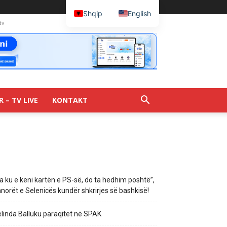
Shqip
English
tv
R – TV LIVE
KONTAKT
a ku e keni kartën e PS-së, do ta hedhim poshtë”,
norët e Selenicës kundër shkrirjes së bashkisë!
linda Balluku paraqitet në SPAK