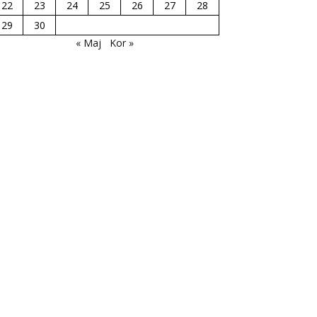
22
23
24
25
26
27
28
29
30
« Maj
Kor »