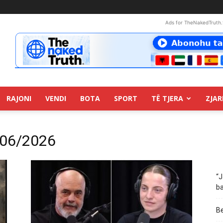
Ads for TheNakedTruth.
RAJONI
VENDI
BOTA
SPORT
TË TJERA
ZJAR
/06/2026
“J
ba
Be