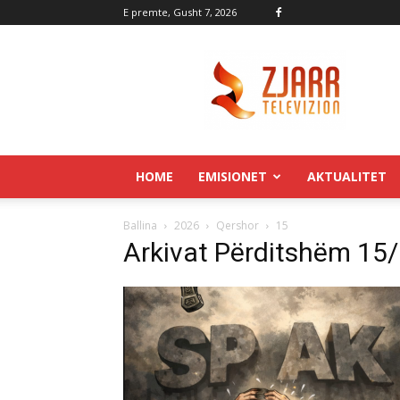
E premte, Gusht 7, 2026
Zjarr.tv
HOME
EMISIONET
AKTUALITET
Ballina
2026
Qershor
15
Arkivat Përditshëm 15