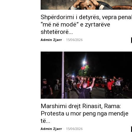
Shpërdorimi i detyrës, vepra pena
“më në modë” e zyrtarëve
shtetërorë...
Admin Zjarr
-
15/06/2026
Marshimi drejt Rinasit, Rama:
Protesta u mor peng nga mendje
të...
Admin Zjarr
-
15/06/2026