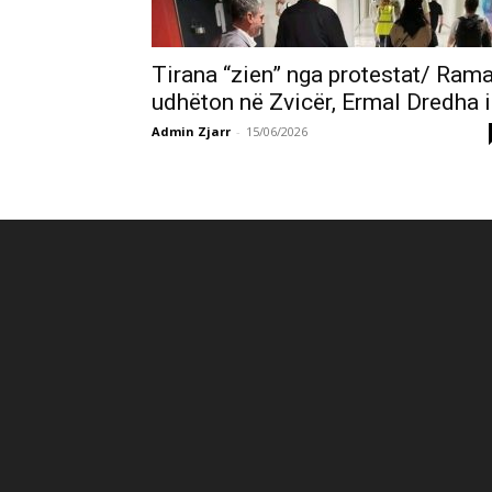
Tirana “zien” nga protestat/ Ram
udhëton në Zvicër, Ermal Dredha i.
Admin Zjarr
-
15/06/2026