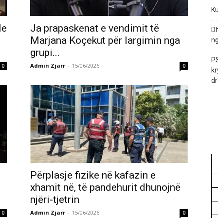
Ku
le
Ja prapaskenat e vendimit të
Dh
Marjana Koçekut për largimin nga
ng
grupi...
PS
Admin Zjarr
-
15/06/2026
0
0
kr
dr
Përplasje fizike në kafazin e
xhamit në, të pandehurit dhunojnë
njëri-tjetrin
Admin Zjarr
-
15/06/2026
0
0