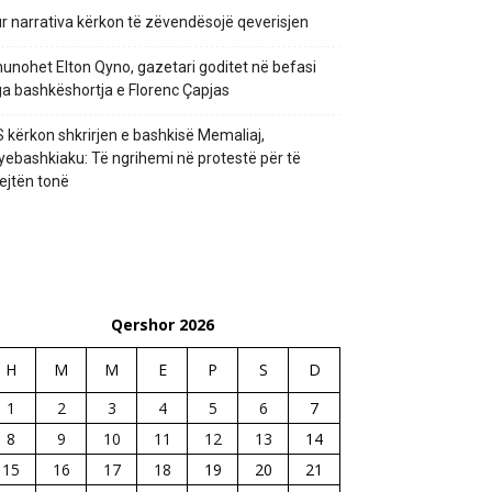
r narrativa kërkon të zëvendësojë qeverisjen
unohet Elton Qyno, gazetari goditet në befasi
a bashkëshortja e Florenc Çapjas
 kërkon shkrirjen e bashkisë Memaliaj,
yebashkiaku: Të ngrihemi në protestë për të
ejtën tonë
Qershor 2026
H
M
M
E
P
S
D
1
2
3
4
5
6
7
8
9
10
11
12
13
14
15
16
17
18
19
20
21