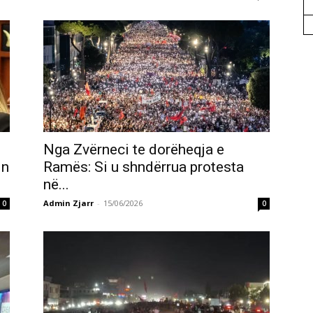
Nga Zvërneci te dorëheqja e
in
Ramës: Si u shndërrua protesta
në...
Admin Zjarr
-
15/06/2026
0
0