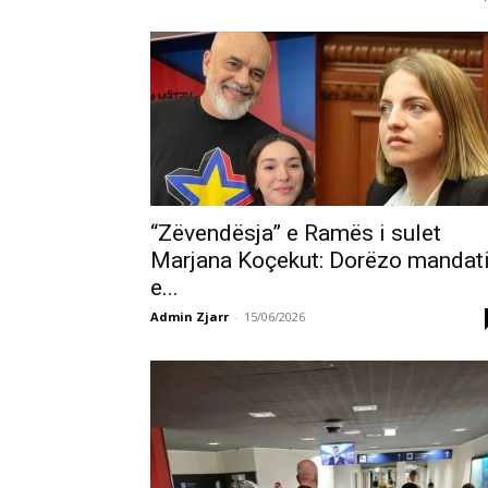
“Zëvendësja” e Ramës i sulet
Marjana Koçekut: Dorëzo mandat
e...
Admin Zjarr
-
15/06/2026