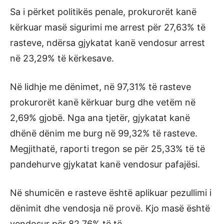
Sa i përket politikës penale, prokurorët kanë
kërkuar masë sigurimi me arrest për 27,63% të
rasteve, ndërsa gjykatat kanë vendosur arrest
në 23,29% të kërkesave.
Në lidhje me dënimet, në 97,31% të rasteve
prokurorët kanë kërkuar burg dhe vetëm në
2,69% gjobë. Nga ana tjetër, gjykatat kanë
dhënë dënim me burg në 99,32% të rasteve.
Megjithatë, raporti tregon se për 25,33% të të
pandehurve gjykatat kanë vendosur pafajësi.
Në shumicën e rasteve është aplikuar pezullimi i
dënimit dhe vendosja në provë. Kjo masë është
vendosur për 82,76% të të