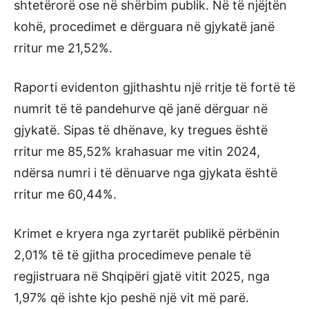
shtetërorë ose në shërbim publik. Në të njëjtën
kohë, procedimet e dërguara në gjykatë janë
rritur me 21,52%.
Raporti evidenton gjithashtu një rritje të fortë të
numrit të të pandehurve që janë dërguar në
gjykatë. Sipas të dhënave, ky tregues është
rritur me 85,52% krahasuar me vitin 2024,
ndërsa numri i të dënuarve nga gjykata është
rritur me 60,44%.
Krimet e kryera nga zyrtarët publikë përbënin
2,01% të të gjitha procedimeve penale të
regjistruara në Shqipëri gjatë vitit 2025, nga
1,97% që ishte kjo peshë një vit më parë.