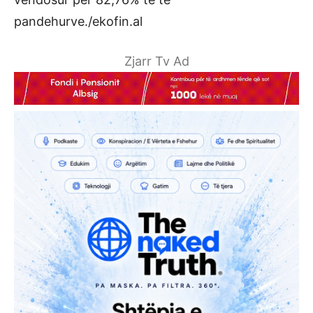
pandehurve./ekofin.al
Zjarr Tv Ad