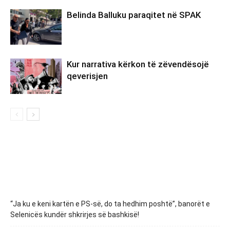
Belinda Balluku paraqitet në SPAK
Kur narrativa kërkon të zëvendësojë
qeverisjen
“Ja ku e keni kartën e PS-së, do ta hedhim poshtë”, banorët e
Selenicës kundër shkrirjes së bashkisë!