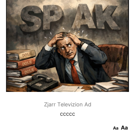
Zjarr Televizion Ad
ccccc
Aa
Aa