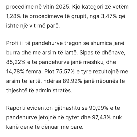
procedime në vitin 2025. Kjo kategori zë vetëm
1,28% të procedimeve të grupit, nga 3,47% që
ishte një vit më parë.
Profili i të pandehurve tregon se shumica janë
burra dhe me arsim të lartë. Sipas të dhënave,
85,22% e të pandehurve janë meshkuj dhe
14,78% femra. Plot 75,57% e tyre rezultojnë me
arsim të lartë, ndërsa 89,92% janë nëpunës të
thjeshtë të administratës.
Raporti evidenton gjithashtu se 90,99% e të
pandehurve jetojnë në qytet dhe 97,43% nuk
kanë qenë të dënuar më parë.