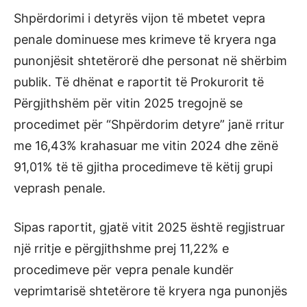
Shpërdorimi i detyrës vijon të mbetet vepra
penale dominuese mes krimeve të kryera nga
punonjësit shtetërorë dhe personat në shërbim
publik. Të dhënat e raportit të Prokurorit të
Përgjithshëm për vitin 2025 tregojnë se
procedimet për “Shpërdorim detyre” janë rritur
me 16,43% krahasuar me vitin 2024 dhe zënë
91,01% të të gjitha procedimeve të këtij grupi
veprash penale.
Sipas raportit, gjatë vitit 2025 është regjistruar
një rritje e përgjithshme prej 11,22% e
procedimeve për vepra penale kundër
veprimtarisë shtetërore të kryera nga punonjës