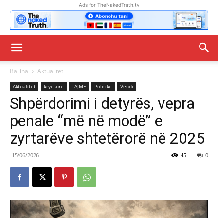
Ads for TheNakedTruth.tv
Ballina
Aktualitet
Aktualitet
kryesore
LAJME
Politikë
Vendi
Shpërdorimi i detyrës, vepra
penale “më në modë” e
zyrtarëve shtetërorë në 2025
15/06/2026
45
0