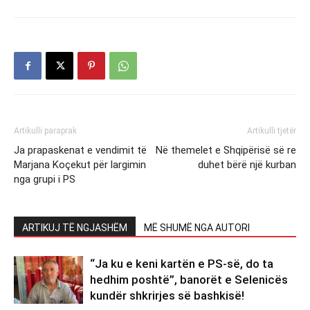
Artikulli paraprak
Artikulli tjetër
Ja prapaskenat e vendimit të
Në themelet e Shqipërisë së re
Marjana Koçekut për largimin
duhet bërë një kurban
nga grupi i PS
ARTIKUJ TË NGJASHËM
MË SHUMË NGA AUTORI
“Ja ku e keni kartën e PS-së, do ta
hedhim poshtë”, banorët e Selenicës
kundër shkrirjes së bashkisë!