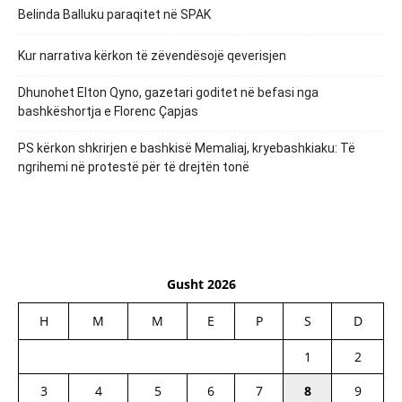
Belinda Balluku paraqitet në SPAK
Kur narrativa kërkon të zëvendësojë qeverisjen
Dhunohet Elton Qyno, gazetari goditet në befasi nga
bashkëshortja e Florenc Çapjas
PS kërkon shkrirjen e bashkisë Memaliaj, kryebashkiaku: Të
ngrihemi në protestë për të drejtën tonë
Gusht 2026
H
M
M
E
P
S
D
1
2
3
4
5
6
7
8
9