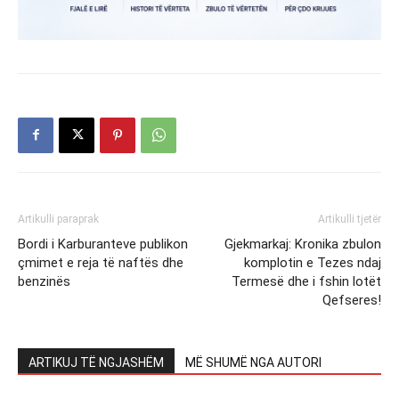
Artikulli paraprak
Artikulli tjetër
Bordi i Karburanteve publikon
Gjekmarkaj: Kronika zbulon
çmimet e reja të naftës dhe
komplotin e Tezes ndaj
benzinës
Termesë dhe i fshin lotët
Qefseres!
ARTIKUJ TË NGJASHËM
MË SHUMË NGA AUTORI