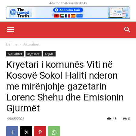
Ads for TheNakedTruth.tv
Ballina
Aktualitet
Aktualitet
kryesore
LAJME
Kryetari i komunës Viti në
Kosovë Sokol Haliti nderon
me mirënjohje gazetarin
Lorenc Shehu dhe Emisionin
Gjurmët
09/05/2026
43
0