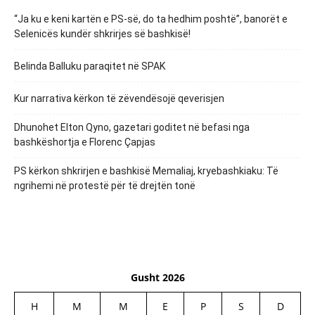
“Ja ku e keni kartën e PS-së, do ta hedhim poshtë”, banorët e
Selenicës kundër shkrirjes së bashkisë!
Belinda Balluku paraqitet në SPAK
Kur narrativa kërkon të zëvendësojë qeverisjen
Dhunohet Elton Qyno, gazetari goditet në befasi nga
bashkëshortja e Florenc Çapjas
PS kërkon shkrirjen e bashkisë Memaliaj, kryebashkiaku: Të
ngrihemi në protestë për të drejtën tonë
Gusht 2026
H
M
M
E
P
S
D