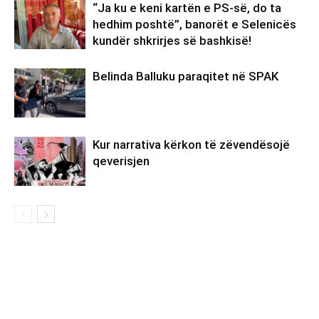
“Ja ku e keni kartën e PS-së, do ta
hedhim poshtë”, banorët e Selenicës
kundër shkrirjes së bashkisë!
Belinda Balluku paraqitet në SPAK
Kur narrativa kërkon të zëvendësojë
qeverisjen