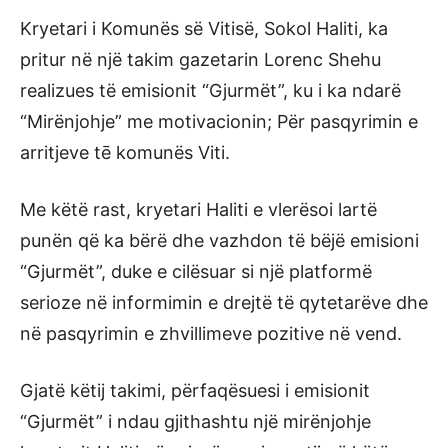
Kryetari i Komunës së Vitisë, Sokol Haliti, ka
pritur në një takim gazetarin Lorenc Shehu
realizues të emisionit “Gjurmët”, ku i ka ndarë
“Mirënjohje” me motivacionin; Për pasqyrimin e
arritjeve tē komunës Viti.
Me këtë rast, kryetari Haliti e vlerësoi lartë
punën që ka bërë dhe vazhdon të bëjë emisioni
“Gjurmët”, duke e cilësuar si një platformë
serioze në informimin e drejtë të qytetarëve dhe
në pasqyrimin e zhvillimeve pozitive në vend.
Gjatë këtij takimi, përfaqësuesi i emisionit
“Gjurmët” i ndau gjithashtu një mirënjohje