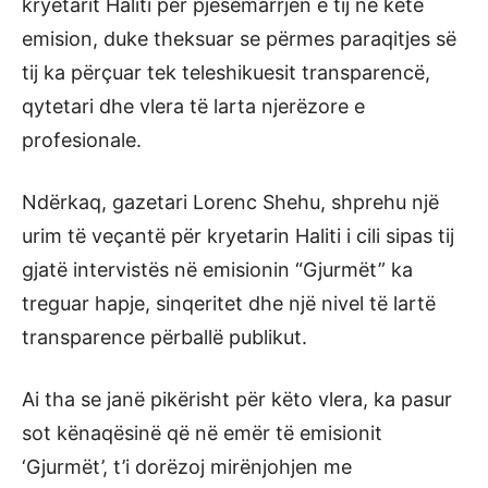
kryetarit Haliti për pjesëmarrjen e tij në këtë
emision, duke theksuar se përmes paraqitjes së
tij ka përçuar tek teleshikuesit transparencë,
qytetari dhe vlera të larta njerëzore e
profesionale.
Ndërkaq, gazetari Lorenc Shehu, shprehu një
urim të veçantë për kryetarin Haliti i cili sipas tij
gjatë intervistës në emisionin “Gjurmët” ka
treguar hapje, sinqeritet dhe një nivel të lartë
transparence përballë publikut.
Ai tha se janë pikërisht për këto vlera, ka pasur
sot kënaqësinë që në emër të emisionit
‘Gjurmët’, t’i dorëzoj mirënjohjen me