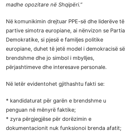
madhe opozitare në Shqipëri.”
Në komunikimin drejtuar PPE-së dhe liderëve të
partive simotra europiane, ai nënvizon se Partia
Demokratike, si pjesë e familjes politike
europiane, duhet të jetë model i demokracisë së
brendshme dhe jo simbol i mbylljes,
përjashtimeve dhe interesave personale.
Në letër evidentohet gjithashtu fakti se:
* kandidaturat për garën e brendshme u
penguan në mënyrë faktike;
* zyra përgjegjëse për dorëzimin e
dokumentacionit nuk funksionoi brenda afatit;