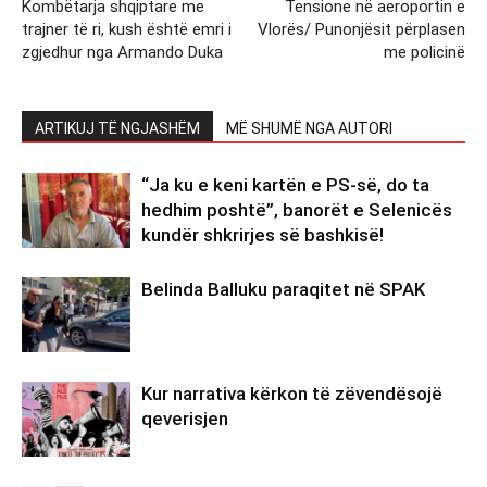
Kombëtarja shqiptare me
Tensione në aeroportin e
trajner të ri, kush është emri i
Vlorës/ Punonjësit përplasen
zgjedhur nga Armando Duka
me policinë
ARTIKUJ TË NGJASHËM
MË SHUMË NGA AUTORI
“Ja ku e keni kartën e PS-së, do ta
hedhim poshtë”, banorët e Selenicës
kundër shkrirjes së bashkisë!
Belinda Balluku paraqitet në SPAK
Kur narrativa kërkon të zëvendësojë
qeverisjen