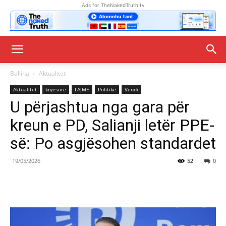
Ads for TheNakedTruth.tv
Ballina
Aktualitet
Aktualitet
kryesore
LAJME
Politikë
Vendi
U përjashtua nga gara për
kreun e PD, Salianji letër PPE-
së: Po asgjësohen standardet
19/05/2026
52
0