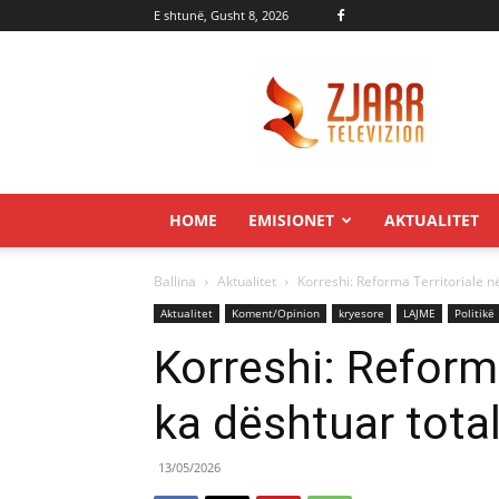
E shtunë, Gusht 8, 2026
Zjarr.tv
HOME
EMISIONET
AKTUALITET
Ballina
Aktualitet
Korreshi: Reforma Territoriale në
Aktualitet
Koment/Opinion
kryesore
LAJME
Politikë
Korreshi: Reforma
ka dështuar total
13/05/2026