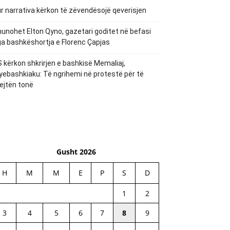
r narrativa kërkon të zëvendësojë qeverisjen
unohet Elton Qyno, gazetari goditet në befasi
a bashkëshortja e Florenc Çapjas
 kërkon shkrirjen e bashkisë Memaliaj,
yebashkiaku: Të ngrihemi në protestë për të
ejtën tonë
Gusht 2026
H
M
M
E
P
S
D
1
2
3
4
5
6
7
8
9