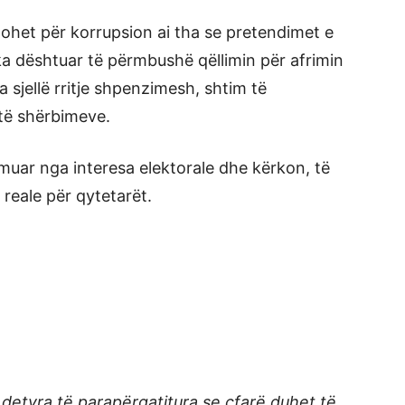
uzohet për korrupsion ai tha se pretendimet e
ka dështuar të përmbushë qëllimin për afrimin
 sjellë rritje shpenzimesh, shtim të
 të shërbimeve.
muar nga interesa elektorale dhe kërkon, të
reale për qytetarët.
 detyra të parapërgatitura se çfarë duhet të