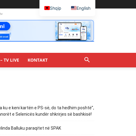
Shqip
English
tv
– TV LIVE
KONTAKT
a ku e keni kartën e PS-së, do ta hedhim poshtë”,
norët e Selenicës kundër shkrirjes së bashkisë!
linda Balluku paraqitet në SPAK