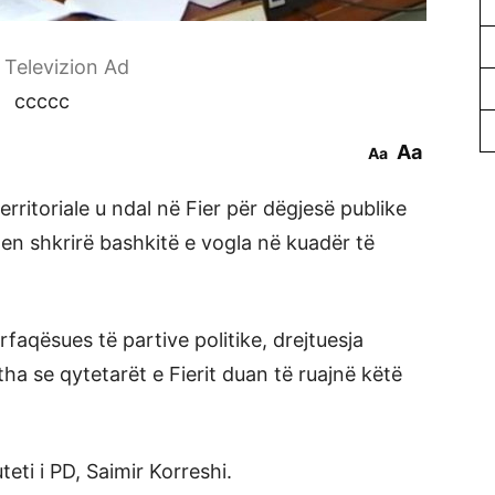
r Televizion Ad
ccccc
Aa
Aa
ritoriale u ndal në Fier për dëgjesë publike
en shkrirë bashkitë e vogla në kuadër të
aqësues të partive politike, drejtuesja
 tha se qytetarët e Fierit duan të ruajnë këtë
eti i PD, Saimir Korreshi.