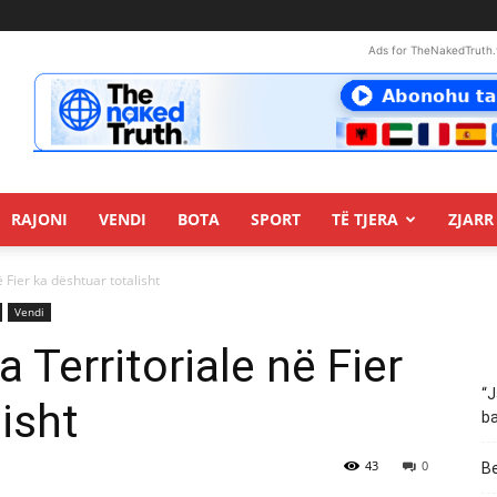
Ads for TheNakedTruth.
RAJONI
VENDI
BOTA
SPORT
TË TJERA
ZJARR 
 Fier ka dështuar totalisht
Vendi
 Territoriale në Fier
“J
isht
ba
43
0
Be