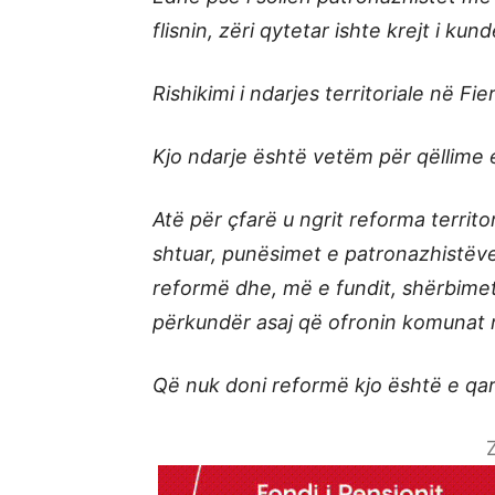
flisnin, zëri qytetar ishte krejt i kund
Rishikimi i ndarjes territoriale në 
Kjo ndarje është vetëm për qëllime e
Atë për çfarë u ngrit reforma territo
shtuar, punësimet e patronazhistëve
reformë dhe, më e fundit, shërbimet 
përkundër asaj që ofronin komunat 
Që nuk doni reformë kjo është e q
Z