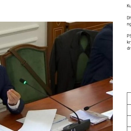
Ku
Dh
ng
PS
kr
dr