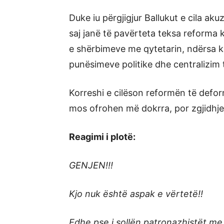
Duke iu përgjigjur Ballukut e cila ak
saj janë të pavërteta teksa reforma 
e shërbimeve me qytetarin, ndërsa ka
punësimeve politike dhe centralizim
Korreshi e cilëson reformën të defor
mos ofrohen më dokrra, por zgjidhje 
Reagimi i plotë:
GENJEN!!!
Kjo nuk është aspak e vërtetë!!
Edhe pse i sollën patronazhistët me