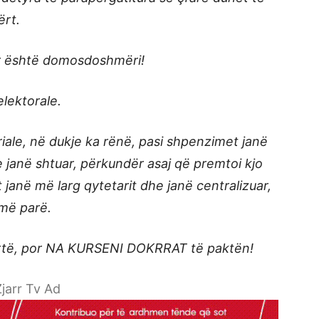
ërt.
Fier është domosdoshmëri!
lektorale.
riale, në dukje ka rënë, pasi shpenzimet janë
 janë shtuar, përkundër asaj që premtoi kjo
janë më larg qytetarit dhe janë centralizuar,
më parë.
artë, por NA KURSENI DOKRRAT të paktën!
jarr Tv Ad