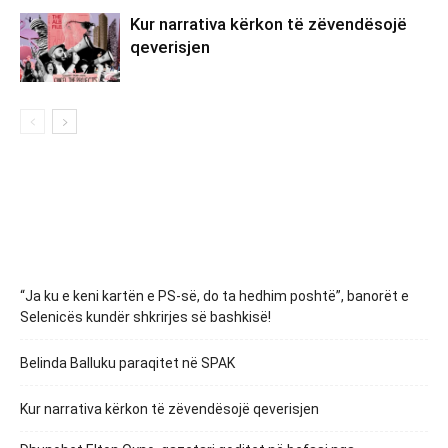
Kur narrativa kërkon të zëvendësojë
qeverisjen
“Ja ku e keni kartën e PS-së, do ta hedhim poshtë”, banorët e
Selenicës kundër shkrirjes së bashkisë!
Belinda Balluku paraqitet në SPAK
Kur narrativa kërkon të zëvendësojë qeverisjen