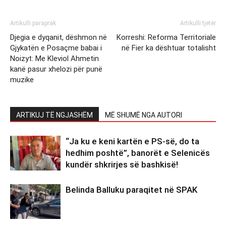
Artikulli paraprak
Artikulli tjetër
Djegia e dyqanit, dëshmon në
Korreshi: Reforma Territoriale
Gjykatën e Posaçme babai i
në Fier ka dështuar totalisht
Noizyt: Me Kleviol Ahmetin
kanë pasur xhelozi për punë
muzike
ARTIKUJ TË NGJASHËM
MË SHUMË NGA AUTORI
“Ja ku e keni kartën e PS-së, do ta
hedhim poshtë”, banorët e Selenicës
kundër shkrirjes së bashkisë!
Belinda Balluku paraqitet në SPAK