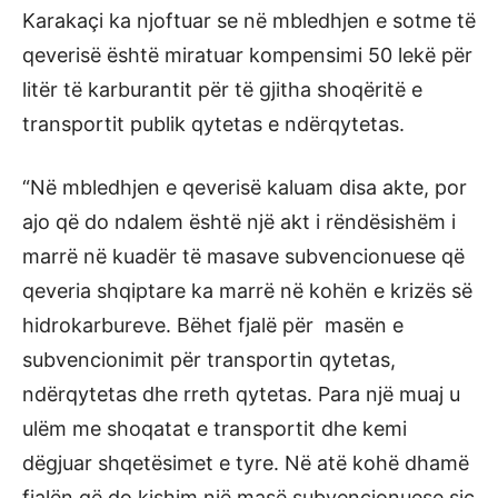
Karakaçi ka njoftuar se në mbledhjen e sotme të
qeverisë është miratuar kompensimi 50 lekë për
litër të karburantit për të gjitha shoqëritë e
transportit publik qytetas e ndërqytetas.
“Në mbledhjen e qeverisë kaluam disa akte, por
ajo që do ndalem është një akt i rëndësishëm i
marrë në kuadër të masave subvencionuese që
qeveria shqiptare ka marrë në kohën e krizës së
hidrokarbureve. Bëhet fjalë për masën e
subvencionimit për transportin qytetas,
ndërqytetas dhe rreth qytetas. Para një muaj u
ulëm me shoqatat e transportit dhe kemi
dëgjuar shqetësimet e tyre. Në atë kohë dhamë
fjalën që do kishim një masë subvencionuese sic