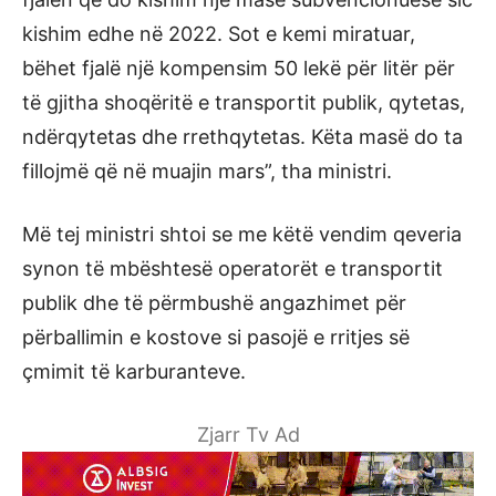
kishim edhe në 2022. Sot e kemi miratuar,
bëhet fjalë një kompensim 50 lekë për litër për
të gjitha shoqëritë e transportit publik, qytetas,
ndërqytetas dhe rrethqytetas. Këta masë do ta
fillojmë që në muajin mars”, tha ministri.
Më tej ministri shtoi se me këtë vendim qeveria
synon të mbështesë operatorët e transportit
publik dhe të përmbushë angazhimet për
përballimin e kostove si pasojë e rritjes së
çmimit të karburanteve.
Zjarr Tv Ad