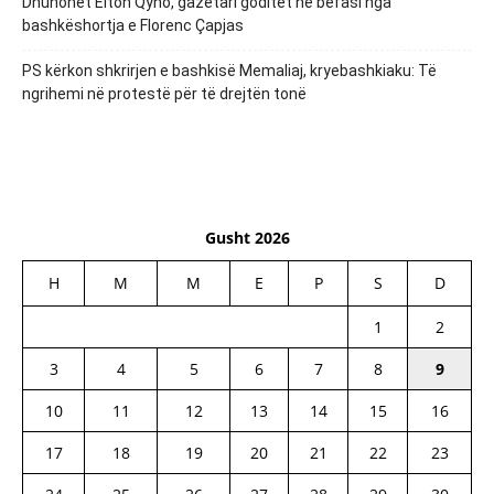
Dhunohet Elton Qyno, gazetari goditet në befasi nga
bashkëshortja e Florenc Çapjas
PS kërkon shkrirjen e bashkisë Memaliaj, kryebashkiaku: Të
ngrihemi në protestë për të drejtën tonë
Gusht 2026
H
M
M
E
P
S
D
1
2
3
4
5
6
7
8
9
10
11
12
13
14
15
16
17
18
19
20
21
22
23