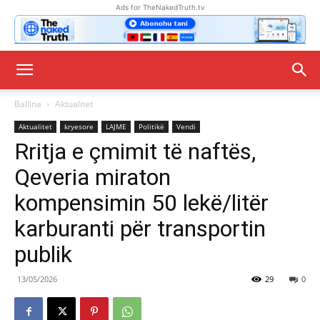
Ads for TheNakedTruth.tv
Ballina
Aktualitet
Aktualitet
kryesore
LAJME
Politikë
Vendi
Rritja e çmimit të naftës,
Qeveria miraton
kompensimin 50 lekë/litër
karburanti për transportin
publik
13/05/2026
29
0