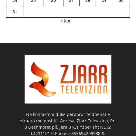
24
25
26
27
28
29
30
31
« Kor
Na kontaktoni duke përdorur të dhënat e
ofruara më poshtë. Adresa: Zjarr Televizion, Rr.
3 Dëshmorët pll. Jera 3 K.1 Yzberisht NUIS:
L42311017I Phone:+355694299988 &