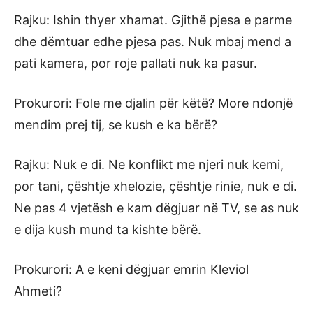
Rajku: Ishin thyer xhamat. Gjithë pjesa e parme
dhe dëmtuar edhe pjesa pas. Nuk mbaj mend a
pati kamera, por roje pallati nuk ka pasur.
Prokurori: Fole me djalin për këtë? More ndonjë
mendim prej tij, se kush e ka bërë?
Rajku: Nuk e di. Ne konflikt me njeri nuk kemi,
por tani, çështje xhelozie, çështje rinie, nuk e di.
Ne pas 4 vjetësh e kam dëgjuar në TV, se as nuk
e dija kush mund ta kishte bërë.
Prokurori: A e keni dëgjuar emrin Kleviol
Ahmeti?