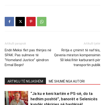
Artikulli paraprak
Artikulli tjetër
Endri Meksi flet pas thirrjes në
Rritja e çmimit të naftës,
SPAK: Pas sulmeve të
Qeveria miraton kompensimin
“Homeland Justice” qëndron
50 lekë/litër karburanti për
Ermal Beqiri!
transportin publik
ARTIKUJ TË NGJASHËM
MË SHUMË NGA AUTORI
“Ja ku e keni kartën e PS-së, do ta
hedhim poshtë”, banorët e Selenicës
kundër shkrirjes së bashkisë!