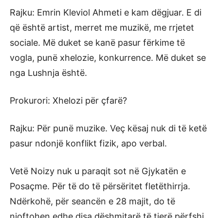
Rajku: Emrin Kleviol Ahmeti e kam dëgjuar. E di
që është artist, merret me muzikë, me rrjetet
sociale. Më duket se kanë pasur fërkime të
vogla, punë xhelozie, konkurrence. Më duket se
nga Lushnja është.
Prokurori: Xhelozi për çfarë?
Rajku: Për punë muzike. Veç kësaj nuk di të ketë
pasur ndonjë konflikt fizik, apo verbal.
Vetë Noizy nuk u paraqit sot në Gjykatën e
Posaçme. Për të do të përsëritet fletëthirrja.
Ndërkohë, për seancën e 28 majit, do të
njoftohen edhe disa dëshmitarë të tjerë përfshi