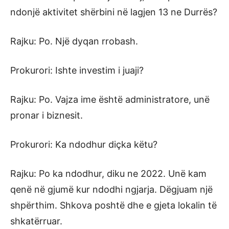
ndonjë aktivitet shërbini në lagjen 13 ne Durrës?
Rajku: Po. Një dyqan rrobash.
Prokurori: Ishte investim i juaji?
Rajku: Po. Vajza ime është administratore, unë
pronar i biznesit.
Prokurori: Ka ndodhur diçka këtu?
Rajku: Po ka ndodhur, diku ne 2022. Unë kam
qenë në gjumë kur ndodhi ngjarja. Dëgjuam një
shpërthim. Shkova poshtë dhe e gjeta lokalin të
shkatërruar.