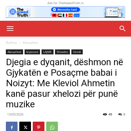
Ads for TheNakedTruth.tv
Ballina
Aktualitet
Aktualitet
kryesore
LAJME
Showbiz
Vendi
Djegia e dyqanit, dëshmon në
Gjykatën e Posaçme babai i
Noizyt: Me Kleviol Ahmetin
kanë pasur xhelozi për punë
muzike
13/05/2026
49
0