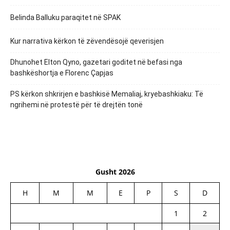
Belinda Balluku paraqitet në SPAK
Kur narrativa kërkon të zëvendësojë qeverisjen
Dhunohet Elton Qyno, gazetari goditet në befasi nga
bashkëshortja e Florenc Çapjas
PS kërkon shkrirjen e bashkisë Memaliaj, kryebashkiaku: Të
ngrihemi në protestë për të drejtën tonë
Gusht 2026
H
M
M
E
P
S
D
1
2