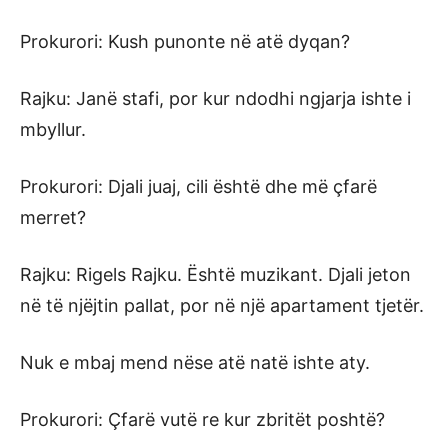
Prokurori: Kush punonte në atë dyqan?
Rajku: Janë stafi, por kur ndodhi ngjarja ishte i
mbyllur.
Prokurori: Djali juaj, cili është dhe më çfarë
merret?
Rajku: Rigels Rajku. Është muzikant. Djali jeton
në të njëjtin pallat, por në një apartament tjetër.
Nuk e mbaj mend nëse atë natë ishte aty.
Prokurori: Çfarë vutë re kur zbritët poshtë?