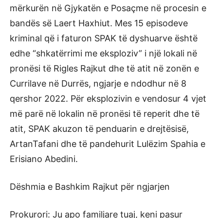
mërkurën në Gjykatën e Posaçme në procesin e
bandës së Laert Haxhiut. Mes 15 episodeve
kriminal që i faturon SPAK të dyshuarve është
edhe “shkatërrimi me eksploziv” i një lokali në
pronësi të Rigles Rajkut dhe të atit në zonën e
Currilave në Durrës, ngjarje e ndodhur në 8
qershor 2022. Për eksplozivin e vendosur 4 vjet
më parë në lokalin në pronësi të reperit dhe të
atit, SPAK akuzon të penduarin e drejtësisë,
ArtanTafani dhe të pandehurit Lulëzim Spahia e
Erisiano Abedini.
Dëshmia e Bashkim Rajkut për ngjarjen
Prokurori: Ju apo familjare tuaj, keni pasur