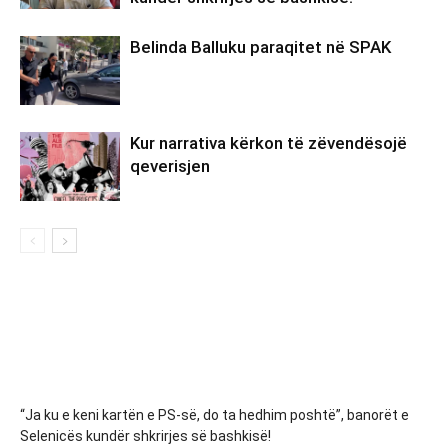
Belinda Balluku paraqitet në SPAK
Kur narrativa kërkon të zëvendësojë
qeverisjen
“Ja ku e keni kartën e PS-së, do ta hedhim poshtë”, banorët e
Selenicës kundër shkrirjes së bashkisë!