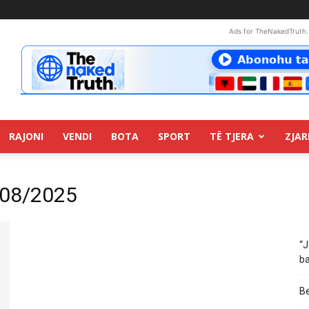
Ads for TheNakedTruth.
RAJONI
VENDI
BOTA
SPORT
TË TJERA
ZJAR
/08/2025
“J
ba
Be