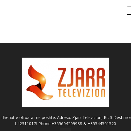
dhënat e ofruara më poshtë. Adresa: Zjarr Televizion, Rr. 3 Dëshmorët
L42311017I Phone:+355694299988 & +35544501520