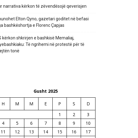
r narrativa kërkon të zëvendësojë qeverisjen
unohet Elton Qyno, gazetari goditet në befasi
a bashkëshortja e Florenc Çapjas
 kërkon shkrirjen e bashkisë Memaliaj,
yebashkiaku: Të ngrihemi në protestë për të
ejtën tonë
Gusht 2025
H
M
M
E
P
S
D
1
2
3
4
5
6
7
8
9
10
11
12
13
14
15
16
17