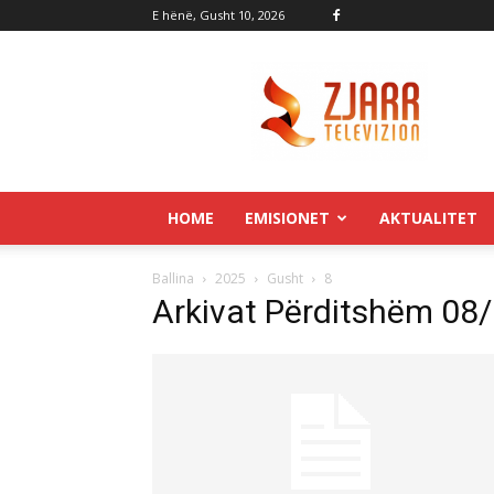
E hënë, Gusht 10, 2026
Zjarr.tv
HOME
EMISIONET
AKTUALITET
Ballina
2025
Gusht
8
Arkivat Përditshëm 08