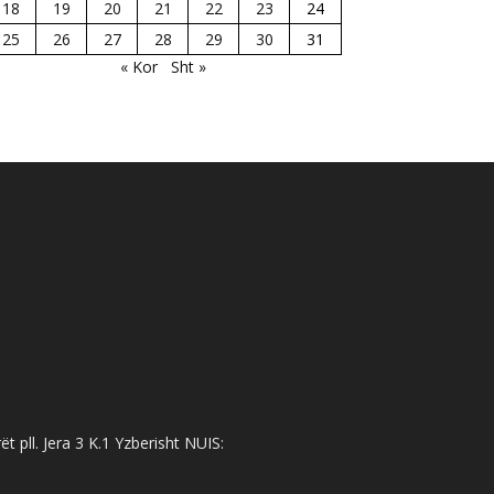
18
19
20
21
22
23
24
25
26
27
28
29
30
31
« Kor
Sht »
 pll. Jera 3 K.1 Yzberisht NUIS: