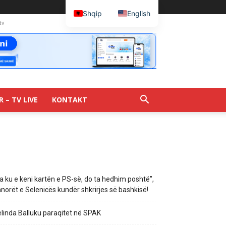
Shqip
English
tv
R – TV LIVE
KONTAKT
a ku e keni kartën e PS-së, do ta hedhim poshtë”,
norët e Selenicës kundër shkrirjes së bashkisë!
linda Balluku paraqitet në SPAK