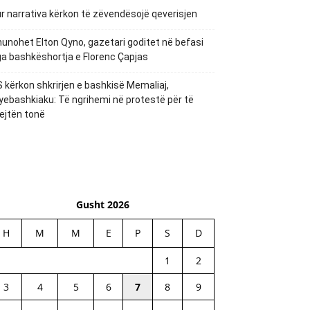
r narrativa kërkon të zëvendësojë qeverisjen
unohet Elton Qyno, gazetari goditet në befasi
a bashkëshortja e Florenc Çapjas
 kërkon shkrirjen e bashkisë Memaliaj,
yebashkiaku: Të ngrihemi në protestë për të
ejtën tonë
Gusht 2026
H
M
M
E
P
S
D
1
2
3
4
5
6
7
8
9