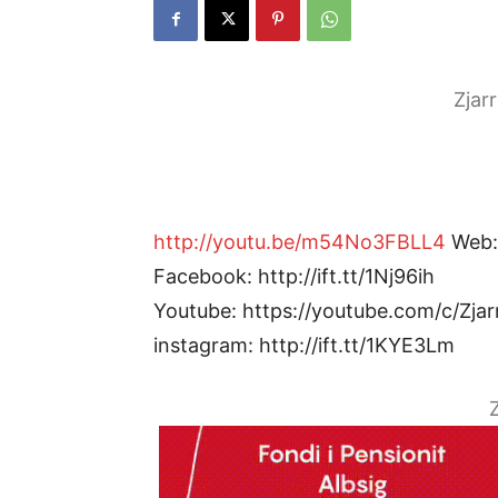
Zjar
http://youtu.be/m54No3FBLL4
Web: 
Facebook: http://ift.tt/1Nj96ih
Youtube: https://youtube.com/c/Zjar
instagram: http://ift.tt/1KYE3Lm
Z