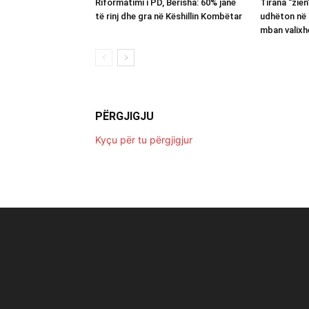
Riformatimi i PD, Berisha: 60% janë
Tirana “zie
të rinj dhe gra në Këshillin Kombëtar
udhëton në 
mban valixh
PËRGJIGJU
Kyçu për tu përgjigjur