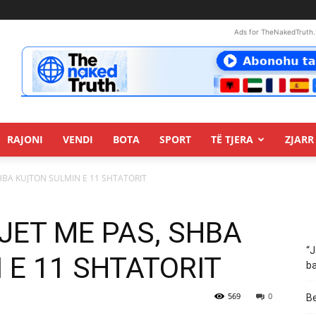
Ads for TheNakedTruth.
RAJONI
VENDI
BOTA
SPORT
TË TJERA
ZJARR 
SHBA KUJTON SULMIN E 11 SHTATORIT
VJET ME PAS, SHBA
“J
 E 11 SHTATORIT
ba
569
0
Be