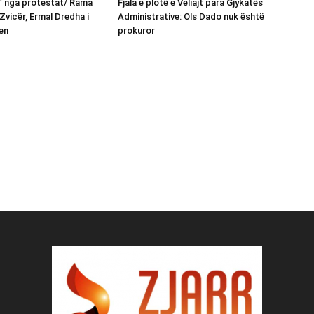
n” nga protestat/ Rama
Fjala e plotë e Veliajt para Gjykatës
Zvicër, Ermal Dredha i
Administrative: Ols Dado nuk është
en
prokuror