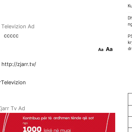
Ku
Dh
ng
r Televizion Ad
ccccc
PS
kr
Aa
dr
Aa
http://zjarr.tv/
rTelevizion
jarr Tv Ad