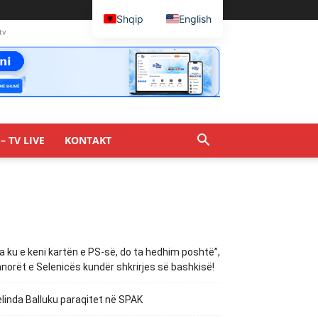
Shqip
English
tv
– TV LIVE
KONTAKT
a ku e keni kartën e PS-së, do ta hedhim poshtë”,
norët e Selenicës kundër shkrirjes së bashkisë!
linda Balluku paraqitet në SPAK