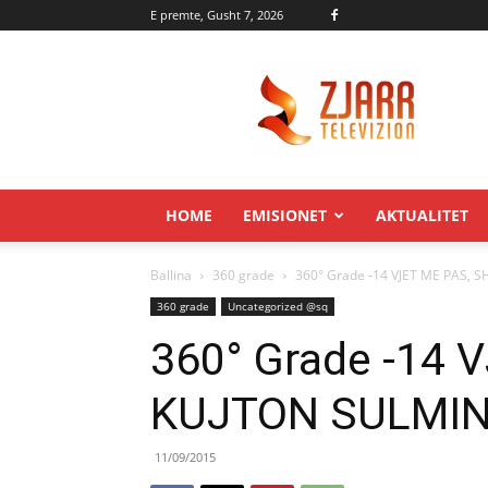
E premte, Gusht 7, 2026
Zjarr.tv
HOME
EMISIONET
AKTUALITET
Ballina
360 grade
360° Grade -14 VJET ME PAS, 
360 grade
Uncategorized @sq
360° Grade -14 
KUJTON SULMIN
11/09/2015