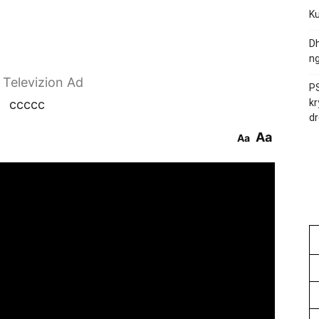
Ku
Dh
ng
r Televizion Ad
PS
ccccc
kr
dr
Aa
Aa