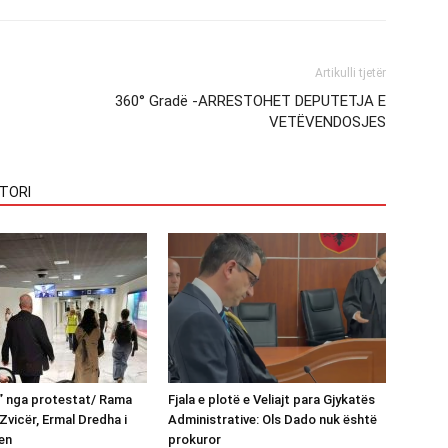
Artikulli tjetër
360° Gradë -ARRESTOHET DEPUTETJA E
VETËVENDOSJES
TORI
n” nga protestat/ Rama
Fjala e plotë e Veliajt para Gjykatës
Zvicër, Ermal Dredha i
Administrative: Ols Dado nuk është
en
prokuror