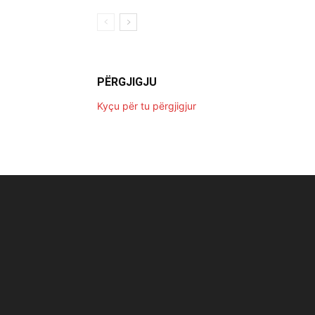
PËRGJIGJU
Kyçu për tu përgjigjur