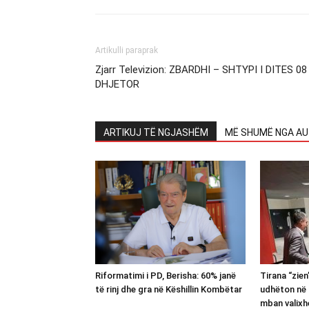
Artikulli paraprak
Zjarr Televizion: ZBARDHI – SHTYPI I DITES 08
DHJETOR
ARTIKUJ TË NGJASHËM
MË SHUMË NGA AU
Riformatimi i PD, Berisha: 60% janë
Tirana “zie
të rinj dhe gra në Këshillin Kombëtar
udhëton në 
mban valixh