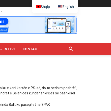
Shqip
English
tv
– TV LIVE
KONTAKT
a ku e keni kartën e PS-së, do ta hedhim poshtë”,
norët e Selenicës kundër shkrirjes së bashkisë!
linda Balluku paraqitet në SPAK