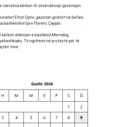
r narrativa kërkon të zëvendësojë qeverisjen
unohet Elton Qyno, gazetari goditet në befasi
a bashkëshortja e Florenc Çapjas
 kërkon shkrirjen e bashkisë Memaliaj,
yebashkiaku: Të ngrihemi në protestë për të
ejtën tonë
Gusht 2026
H
M
M
E
P
S
D
1
2
3
4
5
6
7
8
9