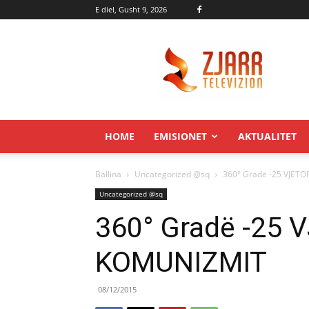
E diel, Gusht 9, 2026
Zjarr.tv
HOME
EMISIONET
AKTUALITET
Ballina
Uncategorized @sq
360° Gradë -25 VJETO
Uncategorized @sq
360° Gradë -25 
KOMUNIZMIT
08/12/2015