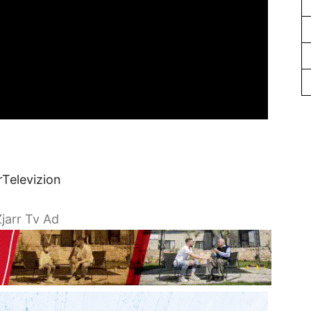
rTelevizion
jarr Tv Ad