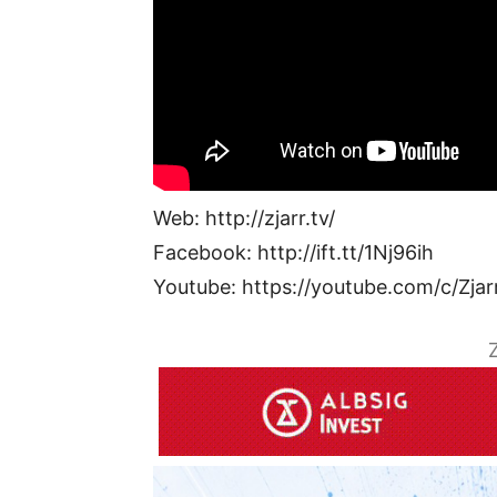
Web: http://zjarr.tv/
Facebook: http://ift.tt/1Nj96ih
Youtube: https://youtube.com/c/Zjar
Z