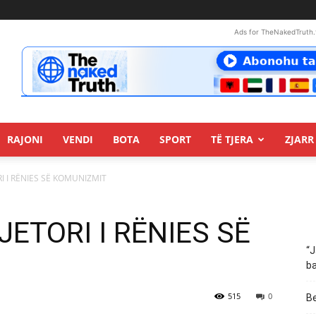
Ads for TheNakedTruth.
RAJONI
VENDI
BOTA
SPORT
TË TJERA
ZJARR 
RI I RËNIES SË KOMUNIZMIT
VJETORI I RËNIES SË
“J
ba
515
0
Be