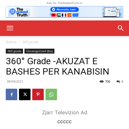
Ads for TheNakedTruth.tv
Ballina
360 grade
360 grade
Uncategorized @sq
360° Grade -AKUZAT E
BASHES PER KANABISIN
08/09/2015
706
0
Zjarr Televizion Ad
ccccc