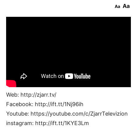
Aa
Aa
Web: http://zjarr.tv/
Facebook: http://ift.tt/1Nj96ih
Youtube: https://youtube.com/c/ZjarrTelevizion
instagram: http://ift.tt/1KYE3Lm