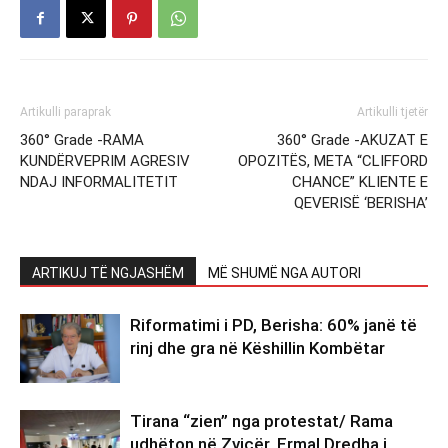
Artikulli paraprak
Artikulli tjetër
360° Grade -RAMA
360° Grade -AKUZAT E
KUNDËRVEPRIM AGRESIV
OPOZITËS, META “CLIFFORD
NDAJ INFORMALITETIT
CHANCE” KLIENTE E
QEVERISË ‘BERISHA’
ARTIKUJ TË NGJASHËM
MË SHUMË NGA AUTORI
Riformatimi i PD, Berisha: 60% janë të
rinj dhe gra në Këshillin Kombëtar
Tirana “zien” nga protestat/ Rama
udhëton në Zvicër, Ermal Dredha i