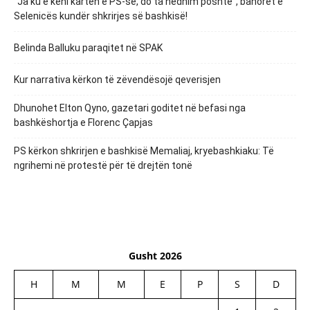
“Ja ku e keni kartën e PS-së, do ta hedhim poshtë”, banorët e
Selenicës kundër shkrirjes së bashkisë!
Belinda Balluku paraqitet në SPAK
Kur narrativa kërkon të zëvendësojë qeverisjen
Dhunohet Elton Qyno, gazetari goditet në befasi nga
bashkëshortja e Florenc Çapjas
PS kërkon shkrirjen e bashkisë Memaliaj, kryebashkiaku: Të
ngrihemi në protestë për të drejtën tonë
Gusht 2026
H
M
M
E
P
S
D