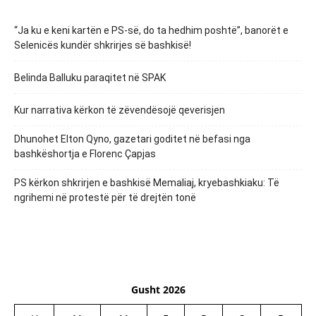
“Ja ku e keni kartën e PS-së, do ta hedhim poshtë”, banorët e
Selenicës kundër shkrirjes së bashkisë!
Belinda Balluku paraqitet në SPAK
Kur narrativa kërkon të zëvendësojë qeverisjen
Dhunohet Elton Qyno, gazetari goditet në befasi nga
bashkëshortja e Florenc Çapjas
PS kërkon shkrirjen e bashkisë Memaliaj, kryebashkiaku: Të
ngrihemi në protestë për të drejtën tonë
Gusht 2026