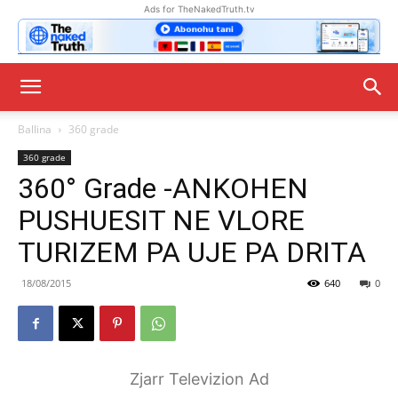
Ads for TheNakedTruth.tv
Ballina
360 grade
360 grade
360° Grade -ANKOHEN
PUSHUESIT NE VLORE
TURIZEM PA UJE PA DRITA
18/08/2015
640
0
Zjarr Televizion Ad