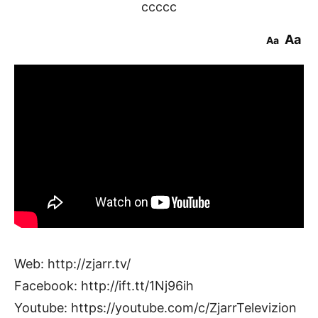
ccccc
Aa
Aa
Web: http://zjarr.tv/
Facebook: http://ift.tt/1Nj96ih
Youtube: https://youtube.com/c/ZjarrTelevizion