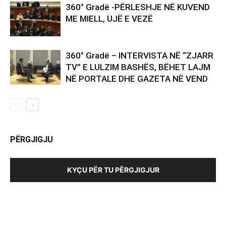
360° Gradë -PËRLESHJE NË KUVEND
ME MIELL, UJË E VEZË
360° Gradë – INTERVISTA NË “ZJARR
TV” E LULZIM BASHËS, BËHET LAJM
NË PORTALE DHE GAZETA NË VEND
PËRGJIGJU
KYÇU PËR TU PËRGJIGJUR