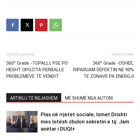
Artikulli paraprak
Artikulli tjetër
360° Grade -TOPALLI, PSE PO
360° Grade -OSHEE,
HESHT OPOZITA PERBALLE
RIPARUAM DEFEKTIN NE 90%
PROBLEMEVE TE VENDIT
TE ZONAVE PA ENERGJI
ARTIKUJ TË NGJASHËM
MË SHUMË NGA AUTORI
Plas në rrjetet sociale, Ismet Drishti
mes lotësh zbulon sekretin e tij: Jam
anëtar i DUQI+