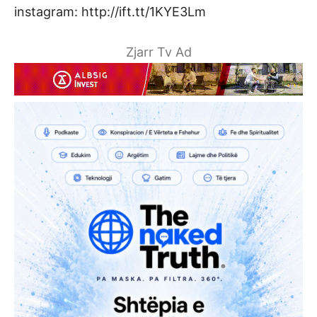
instagram: http://ift.tt/1KYE3Lm
Zjarr Tv Ad