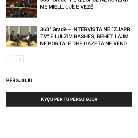
ME MIELL, UJË E VEZË
360° Gradë – INTERVISTA NË “ZJARR
TV” E LULZIM BASHËS, BËHET LAJM
NË PORTALE DHE GAZETA NË VEND
PËRGJIGJU
KYÇU PËR TU PËRGJIGJUR