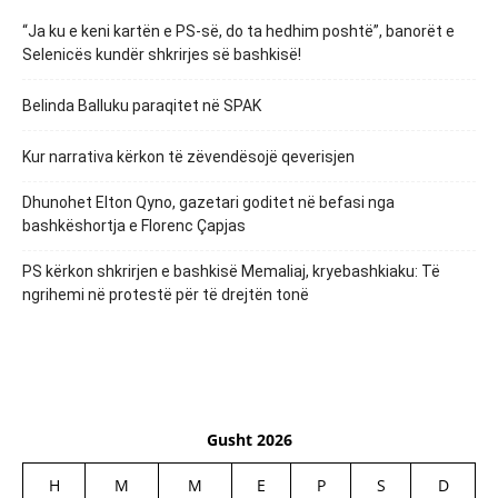
“Ja ku e keni kartën e PS-së, do ta hedhim poshtë”, banorët e
Selenicës kundër shkrirjes së bashkisë!
Belinda Balluku paraqitet në SPAK
Kur narrativa kërkon të zëvendësojë qeverisjen
Dhunohet Elton Qyno, gazetari goditet në befasi nga
bashkëshortja e Florenc Çapjas
PS kërkon shkrirjen e bashkisë Memaliaj, kryebashkiaku: Të
ngrihemi në protestë për të drejtën tonë
Gusht 2026
H
M
M
E
P
S
D