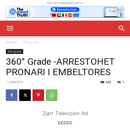
Ads for TheNakedTruth.tv
Ballina
360 grade
360 grade
360° Grade -ARRESTOHET
PRONARI I EMBELTORES
12/08/2015
645
0
Zjarr Televizion Ad
ccccc