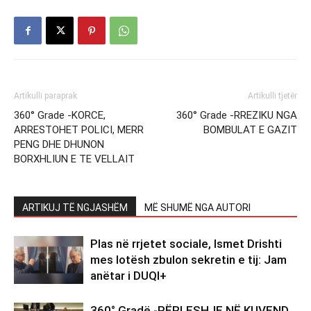
Artikulli paraprak
Artikulli tjetër
360° Grade -KORCE,
360° Grade -RREZIKU NGA
ARRESTOHET POLICI, MERR
BOMBULAT E GAZIT
PENG DHE DHUNON
BORXHLIUN E TE VELLAIT
ARTIKUJ TË NGJASHËM
MË SHUMË NGA AUTORI
Plas në rrjetet sociale, Ismet Drishti
mes lotësh zbulon sekretin e tij: Jam
anëtar i DUQI+
360° Gradë -PËRLESHJE NË KUVEND