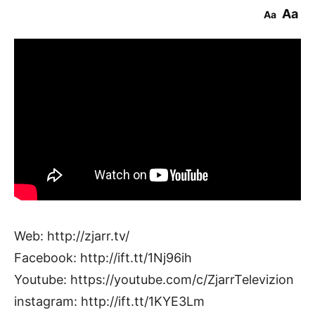
Aa
Aa
Web: http://zjarr.tv/
Facebook: http://ift.tt/1Nj96ih
Youtube: https://youtube.com/c/ZjarrTelevizion
instagram: http://ift.tt/1KYE3Lm