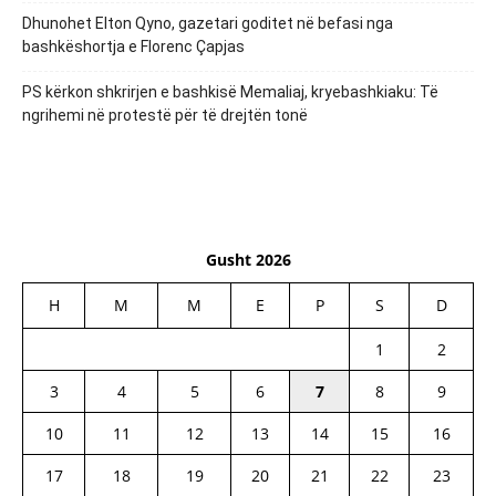
Dhunohet Elton Qyno, gazetari goditet në befasi nga
bashkëshortja e Florenc Çapjas
PS kërkon shkrirjen e bashkisë Memaliaj, kryebashkiaku: Të
ngrihemi në protestë për të drejtën tonë
Gusht 2026
H
M
M
E
P
S
D
1
2
3
4
5
6
7
8
9
10
11
12
13
14
15
16
17
18
19
20
21
22
23