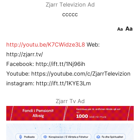
Zjarr Televizion Ad
ccccc
Aa
Aa
http://youtu.be/K7CWidze3L8
Web:
http://zjarr.tv/
Facebook: http://ift.tt/1Nj96ih
Youtube: https://youtube.com/c/ZjarrTelevizion
instagram: http://ift.tt/1KYE3Lm
Zjarr Tv Ad