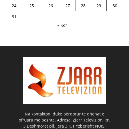
24
25
26
27
28
29
30
31
« Kor
Na kontaktoni duke përdorur të dhënat e
ofruara më poshtë. Adresa: Zjarr Televizion, Rr.
3 Dëshmorët pll. Jera 3 K.1 Yzberisht NUIS: