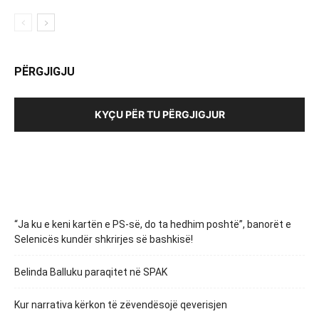
PËRGJIGJU
KYÇU PËR TU PËRGJIGJUR
“Ja ku e keni kartën e PS-së, do ta hedhim poshtë”, banorët e
Selenicës kundër shkrirjes së bashkisë!
Belinda Balluku paraqitet në SPAK
Kur narrativa kërkon të zëvendësojë qeverisjen