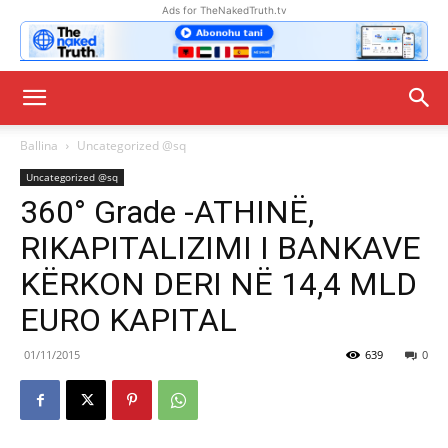
Ads for TheNakedTruth.tv
Ballina
Uncategorized @sq
Uncategorized @sq
360° Grade -ATHINË,
RIKAPITALIZIMI I BANKAVE
KËRKON DERI NË 14,4 MLD
EURO KAPITAL
01/11/2015
639
0