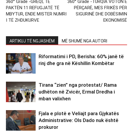
360° Grade -GREQI, TË
360° Grade -TURQIA VOTON E
PAKTËN 11 REFUGJATË TË
PËRÇARË, MES FRIKËS PËR
MBYTUR, ENDE MISTER NUMRI
SIGURINË DHE DOBËSIMIN
I TË ZHDUKURVE
EKONOMISË
ARTIKUJ TË NGJASHËM
MË SHUMË NGA AUTORI
Riformatimi i PD, Berisha: 60% janë të
rinj dhe gra në Këshillin Kombëtar
Tirana “zien” nga protestat/ Rama
udhëton në Zvicër, Ermal Dredha i
mban valixhen
Fjala e plotë e Veliajt para Gjykatës
Administrative: Ols Dado nuk është
prokuror