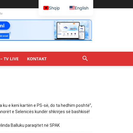
Shqip
English
tv
– TV LIVE
KONTAKT
a ku e keni kartën e PS-së, do ta hedhim poshtë”,
norët e Selenicës kundër shkrirjes së bashkisë!
linda Balluku paraqitet në SPAK