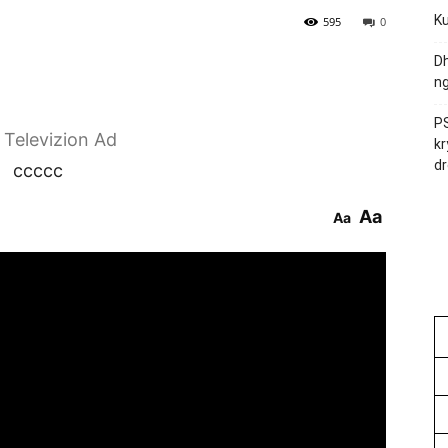
Ku
595
0
Dh
ng
PS
r Televizion Ad
kr
dr
ccccc
Aa
Aa