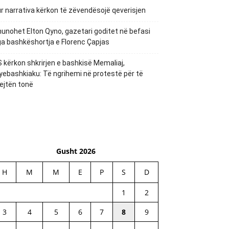
r narrativa kërkon të zëvendësojë qeverisjen
unohet Elton Qyno, gazetari goditet në befasi
a bashkëshortja e Florenc Çapjas
 kërkon shkrirjen e bashkisë Memaliaj,
yebashkiaku: Të ngrihemi në protestë për të
ejtën tonë
Gusht 2026
H
M
M
E
P
S
D
1
2
3
4
5
6
7
8
9