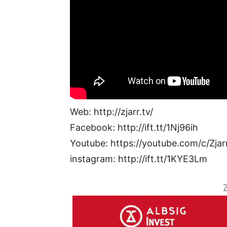
Web: http://zjarr.tv/
Facebook: http://ift.tt/1Nj96ih
Youtube: https://youtube.com/c/Zjar
instagram: http://ift.tt/1KYE3Lm
Z