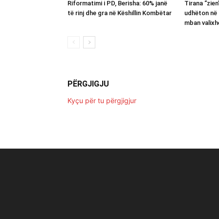
Riformatimi i PD, Berisha: 60% janë
Tirana “zie
të rinj dhe gra në Këshillin Kombëtar
udhëton në 
mban valixh
PËRGJIGJU
Kyçu për tu përgjigjur