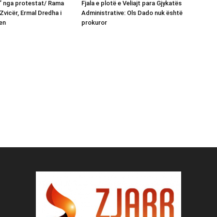
n” nga protestat/ Rama
Fjala e plotë e Veliajt para Gjykatës
Zvicër, Ermal Dredha i
Administrative: Ols Dado nuk është
en
prokuror