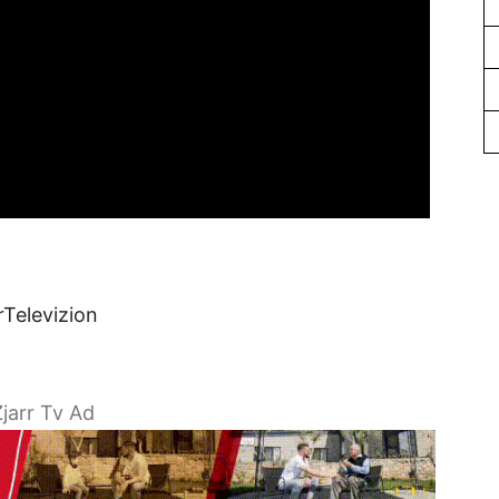
rTelevizion
jarr Tv Ad