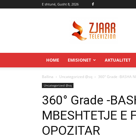
E shtunë, Gusht 8, 2026
Zjarr.tv
HOME
EMISIONET
AKTUALITET
Ballina
Uncategorized @sq
360° Grade -BASHA N
Uncategorized @sq
360° Grade -BA
MBESHTETJE E 
OPOZITAR