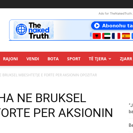
Ads for TheNakedTruth.
RAJONI
VENDI
BOTA
SPORT
TË TJERA
ZJARR 
E BRUKSEL MBESHTETJE E FORTE PER AKSIONIN OPOZITAR
SHA NE BRUKSEL
“J
FORTE PER AKSIONIN
ba
Be