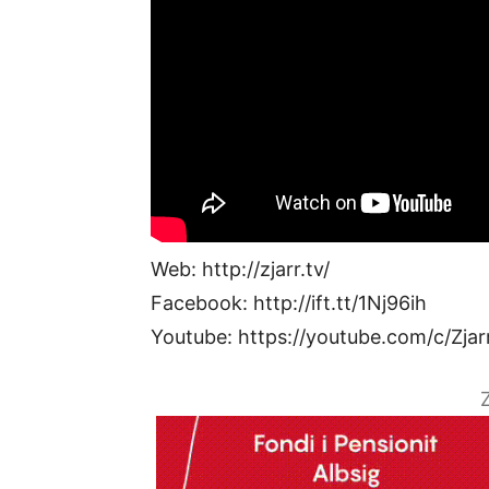
Web: http://zjarr.tv/
Facebook: http://ift.tt/1Nj96ih
Youtube: https://youtube.com/c/Zjar
Z