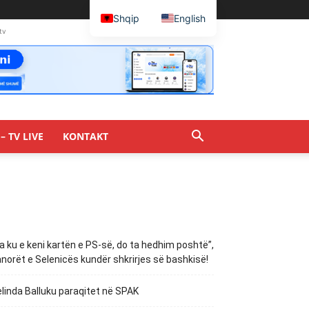
Shqip
English
tv
– TV LIVE
KONTAKT
a ku e keni kartën e PS-së, do ta hedhim poshtë”,
norët e Selenicës kundër shkrirjes së bashkisë!
linda Balluku paraqitet në SPAK