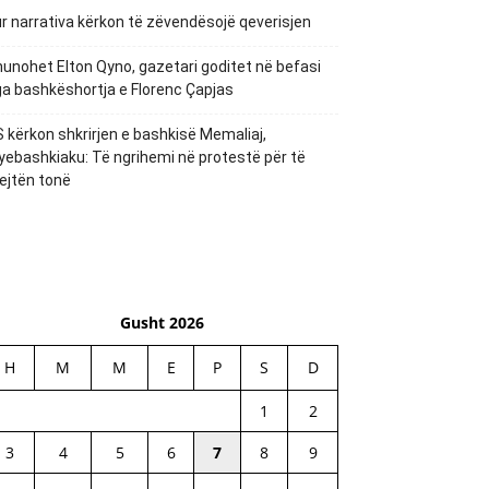
r narrativa kërkon të zëvendësojë qeverisjen
unohet Elton Qyno, gazetari goditet në befasi
a bashkëshortja e Florenc Çapjas
 kërkon shkrirjen e bashkisë Memaliaj,
yebashkiaku: Të ngrihemi në protestë për të
ejtën tonë
Gusht 2026
H
M
M
E
P
S
D
1
2
3
4
5
6
7
8
9