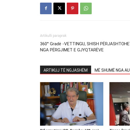
Artikulli paraprak
360° Gradë -VETTINGU, SHISH PËRJASHTOH
NGA PËRGJIMET E GJYQTARËVE
ARTIKUJ TË NGJASHËM
MË SHUMË NGA AU