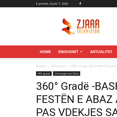
E premte, Gusht 7, 2026
Zjarr.tv
HOME
EMISIONET
AKTUALITET
Ballina
360 grade
360° Gradë -BASHKIA POLIÇAN
360 grade
Uncategorized @sq
360° Gradë -BA
FESTËN E ABAZ
PAS VDEKJES S