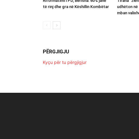
Riformatimi i PD, Berisha: 60% janë
Tirana “zie
të rinj dhe gra në Këshillin Kombëtar
udhëton në 
mban valixh
PËRGJIGJU
Kyçu për tu përgjigjur