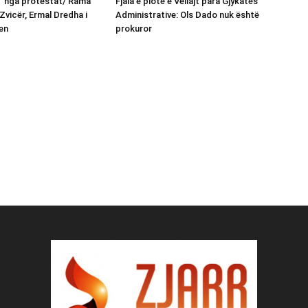
n” nga protestat/ Rama
Fjala e plotë e Veliajt para Gjykatës
Zvicër, Ermal Dredha i
Administrative: Ols Dado nuk është
en
prokuror