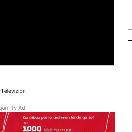
rTelevizion
jarr Tv Ad