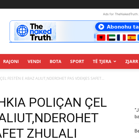
Ads for TheNakedTruth.
RAJONI
VENDI
BOTA
SPORT
TË TJERA
ZJARR 
 ÇEL FESTËN E ABAZ ALIUT,NDEROHET PAS VDEKJES SAFET...
SHKIA POLIÇAN ÇEL
“J
 ALIUT,NDEROHET
ba
AFET ZHULALI
Be