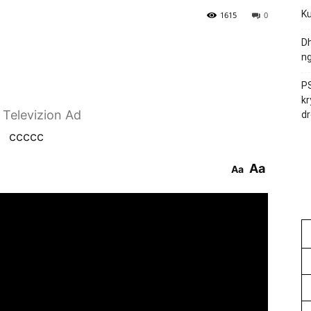
Ku
1615
0
Dh
ng
PS
kr
r Televizion Ad
dr
ccccc
Aa
Aa