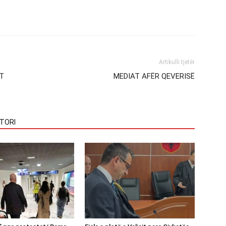
Artikulli tjetër
ET
MEDIAT AFËR QEVERISË
TORI