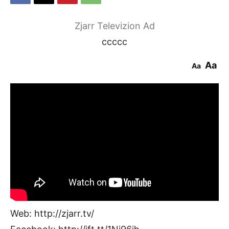
Zjarr Televizion Ad
ccccc
Aa
Aa
Web: http://zjarr.tv/