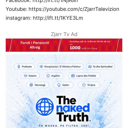
Facebook: http://ift.tt/1Nj96ih
Youtube: https://youtube.com/c/ZjarrTelevizion
instagram: http://ift.tt/1KYE3Lm
Zjarr Tv Ad