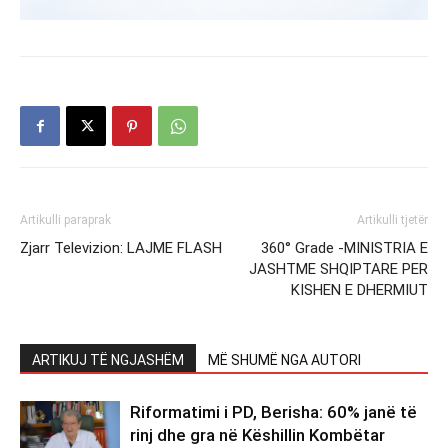
Artikulli paraprak
Artikulli tjetër
Zjarr Televizion: LAJME FLASH
360° Grade -MINISTRIA E
JASHTME SHQIPTARE PER
KISHEN E DHERMIUT
ARTIKUJ TË NGJASHËM
MË SHUMË NGA AUTORI
Riformatimi i PD, Berisha: 60% janë të
rinj dhe gra në Këshillin Kombëtar