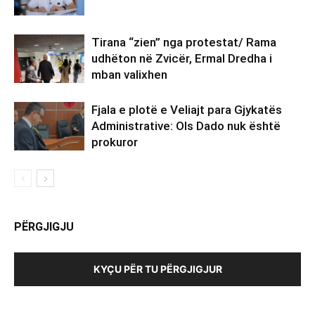
Tirana “zien” nga protestat/ Rama
udhëton në Zvicër, Ermal Dredha i
mban valixhen
Fjala e plotë e Veliajt para Gjykatës
Administrative: Ols Dado nuk është
prokuror
PËRGJIGJU
KYÇU PËR TU PËRGJIGJUR