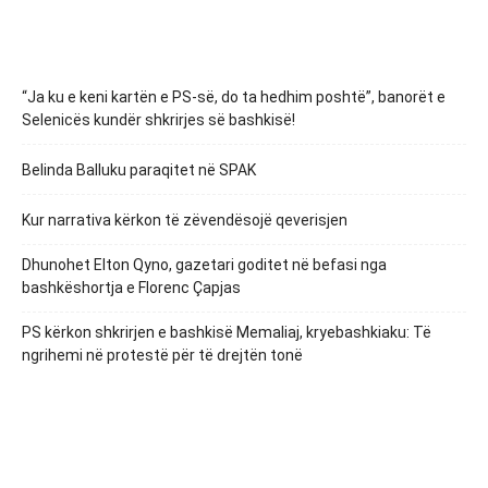
“Ja ku e keni kartën e PS-së, do ta hedhim poshtë”, banorët e
Selenicës kundër shkrirjes së bashkisë!
Belinda Balluku paraqitet në SPAK
Kur narrativa kërkon të zëvendësojë qeverisjen
Dhunohet Elton Qyno, gazetari goditet në befasi nga
bashkëshortja e Florenc Çapjas
PS kërkon shkrirjen e bashkisë Memaliaj, kryebashkiaku: Të
ngrihemi në protestë për të drejtën tonë