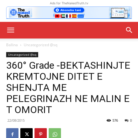
Ads for TheNakedTruth.tv
Ballina
Uncategorized @sq
Uncategorized @sq
360° Grade -BEKTASHINJTE
KREMTOJNE DITET E
SHENJTA ME
PELEGRINAZH NE MALIN E
T OMORIT
22/08/2015
576
0