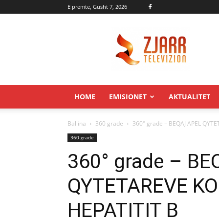
E premte, Gusht 7, 2026
Zjarr.tv
HOME
EMISIONET
AKTUALITET
Ballina
360 grade
360° grade – BEQAJ APEL QYT
360 grade
360° grade – B
QYTETAREVE KO
HEPATITIT B