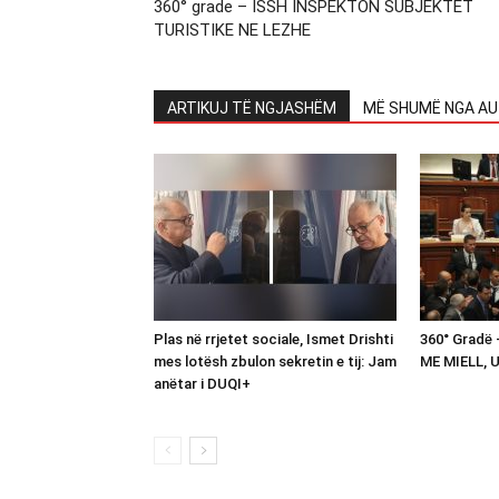
360° grade – ISSH INSPEKTON SUBJEKTET
TURISTIKE NE LEZHE
ARTIKUJ TË NGJASHËM
MË SHUMË NGA AU
Plas në rrjetet sociale, Ismet Drishti
360° Gradë
mes lotësh zbulon sekretin e tij: Jam
ME MIELL, 
anëtar i DUQI+