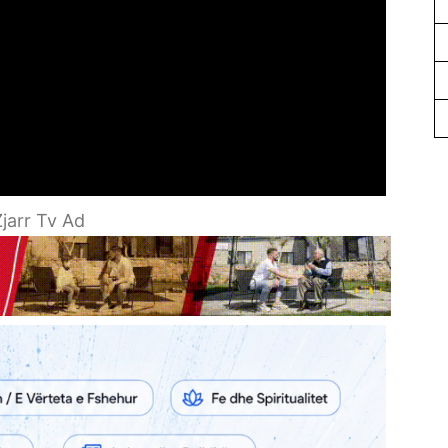
jarr Tv Ad