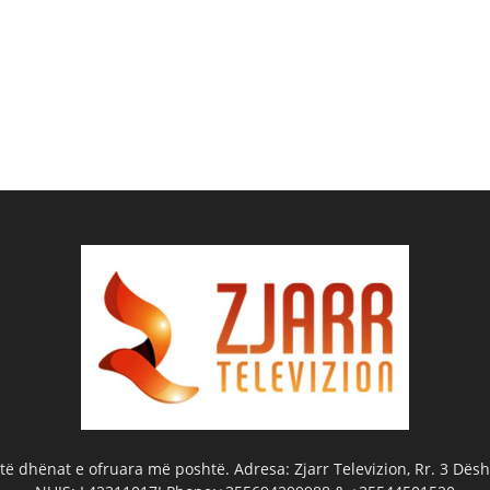
ë dhënat e ofruara më poshtë. Adresa: Zjarr Televizion, Rr. 3 Dëshm