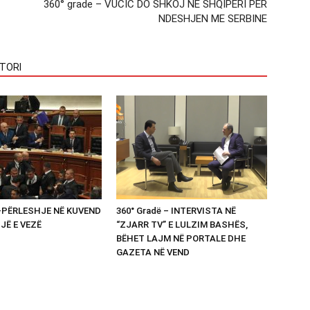
360° grade – VUCIC DO SHKOJ NE SHQIPERI PER
NDESHJEN ME SERBINE
TORI
 -PËRLESHJE NË KUVEND
360° Gradë – INTERVISTA NË
UJË E VEZË
“ZJARR TV” E LULZIM BASHËS,
BËHET LAJM NË PORTALE DHE
GAZETA NË VEND