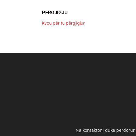
PËRGJIGJU
Kyçu për tu përgjigjur
Na kontaktoni duke përdorur t