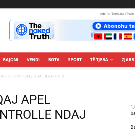
Ads for TheNakedTruth.
RAJONI
VENDI
BOTA
SPORT
TË TJERA
ZJARR 
ETAREVE KONTROLLE NDAJ HEPATITIT B
EQAJ APEL
“J
NTROLLE NDAJ
ba
Be