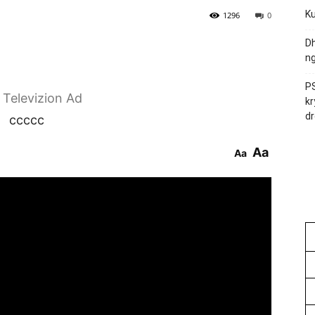
Ku
1296
0
Dh
ng
PS
r Televizion Ad
kr
dr
ccccc
Aa
Aa