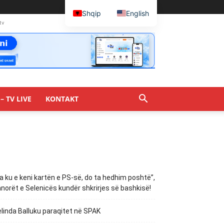
Shqip
English
tv
– TV LIVE
KONTAKT
a ku e keni kartën e PS-së, do ta hedhim poshtë”,
norët e Selenicës kundër shkrirjes së bashkisë!
linda Balluku paraqitet në SPAK