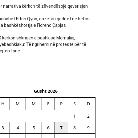
r narrativa kërkon të zëvendësojë qeverisjen
unohet Elton Qyno, gazetari goditet në befasi
a bashkëshortja e Florenc Çapjas
 kërkon shkrirjen e bashkisë Memaliaj,
yebashkiaku: Të ngrihemi në protestë për të
ejtën tonë
Gusht 2026
H
M
M
E
P
S
D
1
2
3
4
5
6
7
8
9