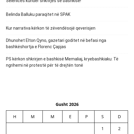
Selenicës kundër shkrirjes së bashkisë!
Belinda Balluku paraqitet në SPAK
Kur narrativa kërkon të zëvendësojë qeverisjen
Dhunohet Elton Qyno, gazetari goditet në befasi nga
bashkëshortja e Florenc Çapjas
PS kërkon shkrirjen e bashkisë Memaliaj, kryebashkiaku: Të
ngrihemi në protestë për të drejtën tonë
Gusht 2026
H
M
M
E
P
S
D
1
2