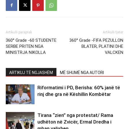
Artikulli paraprak
Artikulli tjetër
360° Grade -60 STUDENTE
360° Grade -FIFA PEZULLON
SERBE PRITEN NGA
BLATER, PLATINI DHE
MINISTRJA NIKOLLA
VALCKEN
ARTIKUJ TË NGJASHËM
MË SHUMË NGA AUTORI
Riformatimi i PD, Berisha: 60% janë të
rinj dhe gra në Këshillin Kombëtar
Tirana “zien” nga protestat/ Rama
udhëton në Zvicër, Ermal Dredha i
mban valixhen