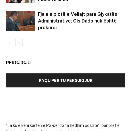
Fjala e plotë e Veliajt para Gjykatës
Administrative: Ols Dado nuk është
prokuror
PËRGJIGJU
KYÇU PËR TU PËRGJIGJUR
“Ja ku e keni kartën e PS-së, do ta hedhim poshtë”, banorët e