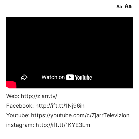
Aa
Aa
Web: http://zjarr.tv/
Facebook: http://ift.tt/1Nj96ih
Youtube: https://youtube.com/c/ZjarrTelevizion
instagram: http://ift.tt/1KYE3Lm