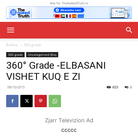
Ads for TheNakedTruth.tv
Ballina
360 grade
360 grade
Uncategorized @sq
360° Grade -ELBASANI
VISHET KUQ E ZI
08/10/2015
653
0
Zjarr Televizion Ad
ccccc