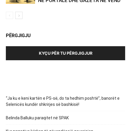
NË PORTALE DHE GAZETA NË VEND
PËRGJIGJU
KYÇU PËR TU PËRGJIGJUR
“Ja ku e keni kartën e PS-së, do ta hedhim poshtë”, banorët e
Selenicës kundër shkrirjes së bashkisë!
Belinda Balluku paraqitet në SPAK