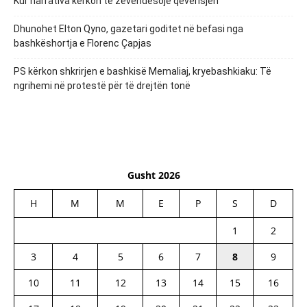
Kur narrativa kërkon të zëvendësojë qeverisjen
Dhunohet Elton Qyno, gazetari goditet në befasi nga
bashkëshortja e Florenc Çapjas
PS kërkon shkrirjen e bashkisë Memaliaj, kryebashkiaku: Të
ngrihemi në protestë për të drejtën tonë
Gusht 2026
H
M
M
E
P
S
D
1
2
3
4
5
6
7
8
9
10
11
12
13
14
15
16