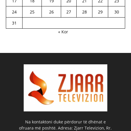
17
18
19
20
21
22
23
24
25
26
27
28
29
30
31
« Kor
Na kontaktoni duke përdorur të dhënat e
ofruara më poshtë. Adresa: Zjarr Televizion, Rr.