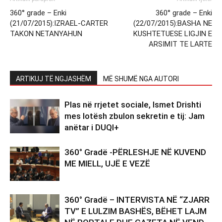
360° grade – Enki
360° grade – Enki
(21/07/2015):IZRAEL-CARTER
(22/07/2015):BASHA NE
TAKON NETANYAHUN
KUSHTETUESE LIGJIN E
ARSIMIT TE LARTE
ARTIKUJ TË NGJASHËM
MË SHUMË NGA AUTORI
Plas në rrjetet sociale, Ismet Drishti
mes lotësh zbulon sekretin e tij: Jam
anëtar i DUQI+
360° Gradë -PËRLESHJE NË KUVEND
ME MIELL, UJË E VEZË
360° Gradë – INTERVISTA NË “ZJARR
TV” E LULZIM BASHËS, BËHET LAJM