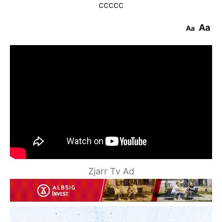
ccccc
Aa
Aa
Zjarr Tv Ad