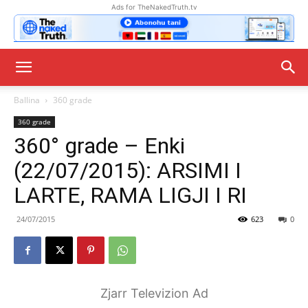
Ads for TheNakedTruth.tv
Ballina
360 grade
360 grade
360° grade – Enki
(22/07/2015): ARSIMI I
LARTE, RAMA LIGJI I RI
24/07/2015
623
0
Zjarr Televizion Ad