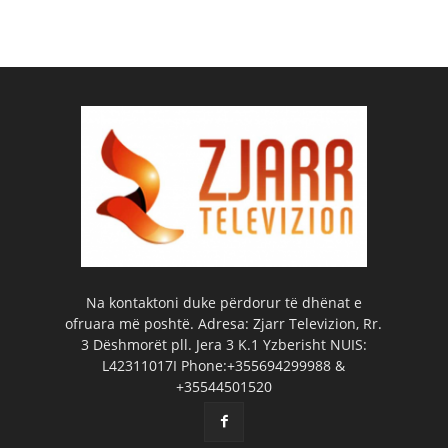
Na kontaktoni duke përdorur të dhënat e
ofruara më poshtë. Adresa: Zjarr Televizion, Rr.
3 Dëshmorët pll. Jera 3 K.1 Yzberisht NUIS:
L42311017I Phone:+355694299988 &
+35544501520