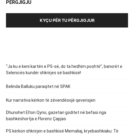
PËRGJIGJU
KYÇU PËR TU PËRGJIGJUR
“Ja ku e keni kartën e PS-së, do ta hedhim poshtë”, banorët e
Selenicës kundër shkrirjes së bashkisë!
Belinda Balluku paraqitet në SPAK
Kur narrativa kërkon të zëvendësojë qeverisjen
Dhunohet Elton Qyno, gazetari goditet në befasi nga
bashkëshortja e Florenc Çapjas
PS kërkon shkrirjen e bashkisë Memaliaj, kryebashkiaku: Të