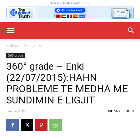
Ads for TheNakedTruth.tv
Ballina
360 grade
360 grade
360° grade – Enki
(22/07/2015):HAHN
PROBLEME TE MEDHA ME
SUNDIMIN E LIGJIT
24/07/2015
563
0