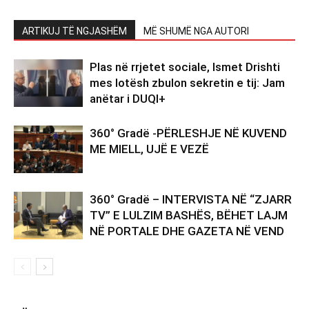
ARTIKUJ TË NGJASHËM
MË SHUMË NGA AUTORI
Plas në rrjetet sociale, Ismet Drishti
mes lotësh zbulon sekretin e tij: Jam
anëtar i DUQI+
360° Gradë -PËRLESHJE NË KUVEND
ME MIELL, UJË E VEZË
360° Gradë – INTERVISTA NË “ZJARR
TV” E LULZIM BASHËS, BËHET LAJM
NË PORTALE DHE GAZETA NË VEND