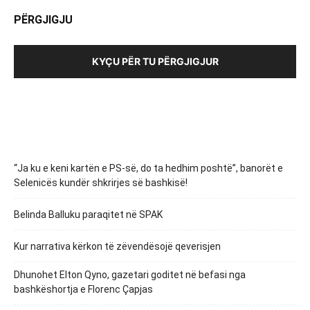
PËRGJIGJU
KYÇU PËR TU PËRGJIGJUR
“Ja ku e keni kartën e PS-së, do ta hedhim poshtë”, banorët e
Selenicës kundër shkrirjes së bashkisë!
Belinda Balluku paraqitet në SPAK
Kur narrativa kërkon të zëvendësojë qeverisjen
Dhunohet Elton Qyno, gazetari goditet në befasi nga
bashkëshortja e Florenc Çapjas