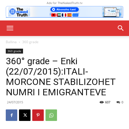
Ads for TheNakedTruth.tv
Ballina
360 grade
360 grade
360° grade – Enki
(22/07/2015):ITALI-
MORCONE STABILIZOHET
NUMRI I EMIGRANTEVE
24/07/2015
607
0