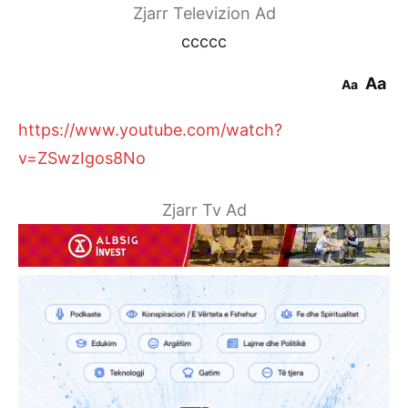
Zjarr Televizion Ad
ccccc
Aa
Aa
https://www.youtube.com/watch?
v=ZSwzIgos8No
Zjarr Tv Ad