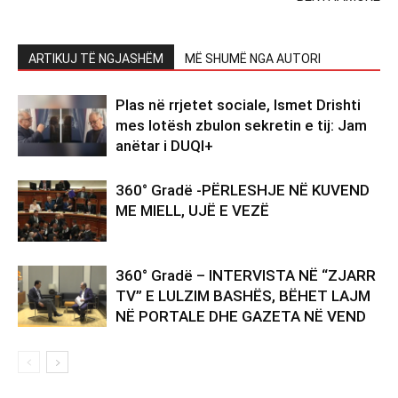
ARTIKUJ TË NGJASHËM
MË SHUMË NGA AUTORI
Plas në rrjetet sociale, Ismet Drishti
mes lotësh zbulon sekretin e tij: Jam
anëtar i DUQI+
360° Gradë -PËRLESHJE NË KUVEND
ME MIELL, UJË E VEZË
360° Gradë – INTERVISTA NË “ZJARR
TV” E LULZIM BASHËS, BËHET LAJM
NË PORTALE DHE GAZETA NË VEND