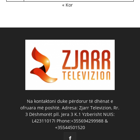
« Kor
Na kontaktoni duke përdorur të dhënat e
ofruara më poshtë. Adresa: Zjarr Televizion, Rr.
3 Dëshmorët pll. Jera 3 K.1 Yzberisht NUIS:
L42311017I Phone:+355694299988 &
+35544501520