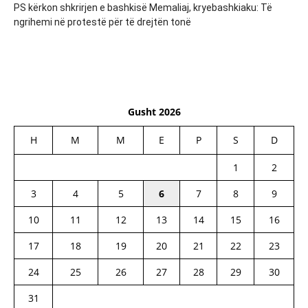
PS kërkon shkrirjen e bashkisë Memaliaj, kryebashkiaku: Të
ngrihemi në protestë për të drejtën tonë
Gusht 2026
H
M
M
E
P
S
D
1
2
3
4
5
6
7
8
9
10
11
12
13
14
15
16
17
18
19
20
21
22
23
24
25
26
27
28
29
30
31