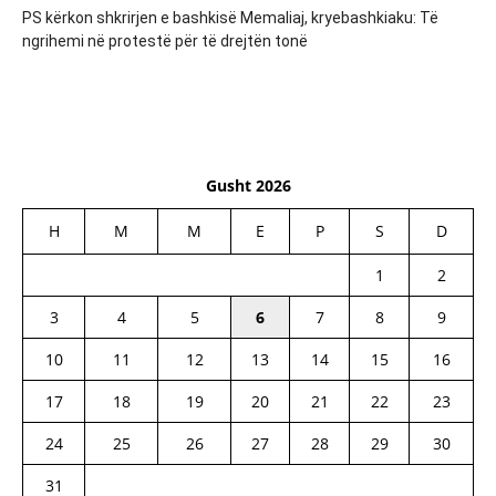
PS kërkon shkrirjen e bashkisë Memaliaj, kryebashkiaku: Të
ngrihemi në protestë për të drejtën tonë
Gusht 2026
H
M
M
E
P
S
D
1
2
3
4
5
6
7
8
9
10
11
12
13
14
15
16
17
18
19
20
21
22
23
24
25
26
27
28
29
30
31