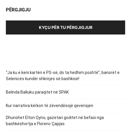
PËRGJIGJU
KYÇU PËR TU PËRGJIGJUR
“Ja ku e keni kartën e PS-së, do ta hedhim poshtë”, banorët e
Selenicës kundër shkrirjes së bashkisë!
Belinda Balluku paraqitet në SPAK
Kur narrativa kërkon të zëvendësojë qeverisjen
Dhunohet Elton Qyno, gazetari goditet në befasi nga
bashkëshortja e Florenc Çapjas