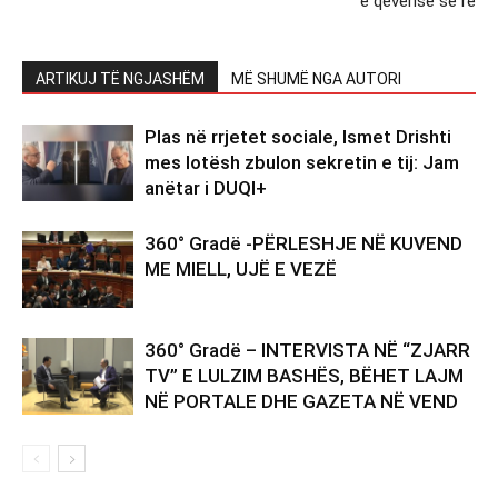
e qeverisë së re
ARTIKUJ TË NGJASHËM
MË SHUMË NGA AUTORI
Plas në rrjetet sociale, Ismet Drishti
mes lotësh zbulon sekretin e tij: Jam
anëtar i DUQI+
360° Gradë -PËRLESHJE NË KUVEND
ME MIELL, UJË E VEZË
360° Gradë – INTERVISTA NË “ZJARR
TV” E LULZIM BASHËS, BËHET LAJM
NË PORTALE DHE GAZETA NË VEND