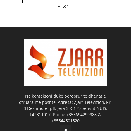
« Kor
Na kontaktoni duke përdorur të dhënat e
ofruara më poshtë. Adresa: Zjarr Televizion, Rr.
3 Dëshmorët pll. Jera 3 K.1 Yzberisht NUIS:
L42311017I Phone:+355694299988 &
+35544501520