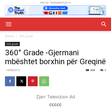
Ads for TheNakedTruth.tv
Ballina
360 grade
360 grade
360° Grade -Gjermani
mbështet borxhin për Greqinë
19/08/2015
634
0
Zjarr Televizion Ad
ccccc