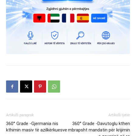
Artikulli paraprak
Artikulli tjetër
360° Grade -Gjermania nis
360° Grade -Davutoglu kthen
kthimin masiv të azilkërkuesve
mbrapsht mandatin për krijimin