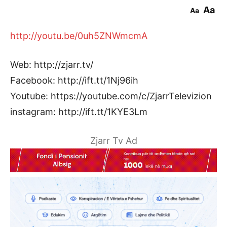
Aa
Aa
http://youtu.be/0uh5ZNWmcmA
Web: http://zjarr.tv/
Facebook: http://ift.tt/1Nj96ih
Youtube: https://youtube.com/c/ZjarrTelevizion
instagram: http://ift.tt/1KYE3Lm
Zjarr Tv Ad