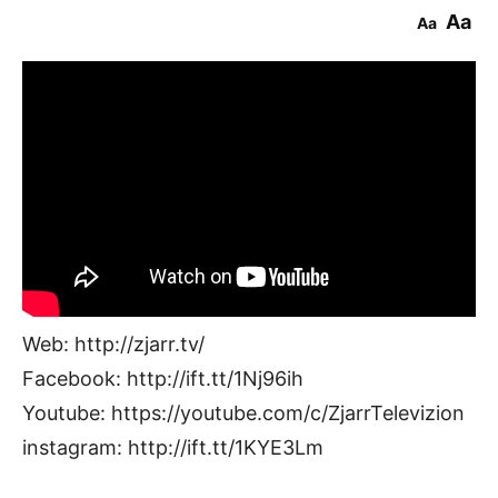
Aa
Aa
Web: http://zjarr.tv/
Facebook: http://ift.tt/1Nj96ih
Youtube: https://youtube.com/c/ZjarrTelevizion
instagram: http://ift.tt/1KYE3Lm