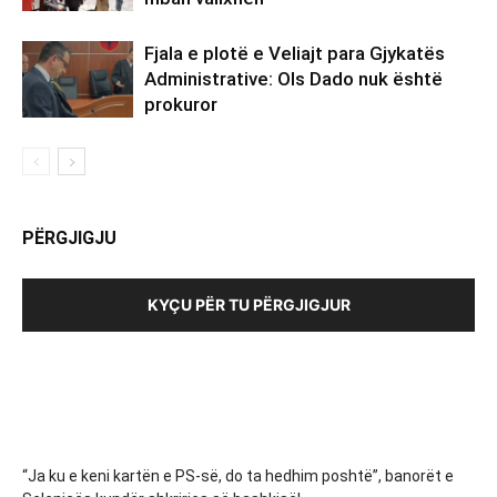
Fjala e plotë e Veliajt para Gjykatës
Administrative: Ols Dado nuk është
prokuror
PËRGJIGJU
KYÇU PËR TU PËRGJIGJUR
“Ja ku e keni kartën e PS-së, do ta hedhim poshtë”, banorët e