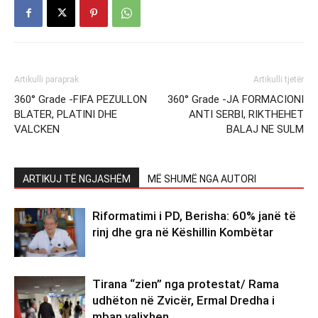
Artikulli paraprak
Artikulli tjetër
360° Grade -FIFA PEZULLON
360° Grade -JA FORMACIONI
BLATER, PLATINI DHE
ANTI SERBI, RIKTHEHET
VALCKEN
BALAJ NE SULM
ARTIKUJ TË NGJASHËM
MË SHUMË NGA AUTORI
Riformatimi i PD, Berisha: 60% janë të
rinj dhe gra në Këshillin Kombëtar
Tirana “zien” nga protestat/ Rama
udhëton në Zvicër, Ermal Dredha i
mban valixhen