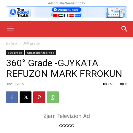
Ads for TheNakedTruth.tv
Ballina
360 grade
360 grade
Uncategorized @sq
360° Grade -GJYKATA
REFUZON MARK FRROKUN
08/10/2015
651
0
Zjarr Televizion Ad
ccccc