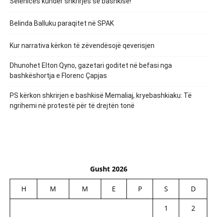
Selenicës kundër shkrirjes së bashkisë!
Belinda Balluku paraqitet në SPAK
Kur narrativa kërkon të zëvendësojë qeverisjen
Dhunohet Elton Qyno, gazetari goditet në befasi nga
bashkëshortja e Florenc Çapjas
PS kërkon shkrirjen e bashkisë Memaliaj, kryebashkiaku: Të
ngrihemi në protestë për të drejtën tonë
Gusht 2026
H
M
M
E
P
S
D
1
2