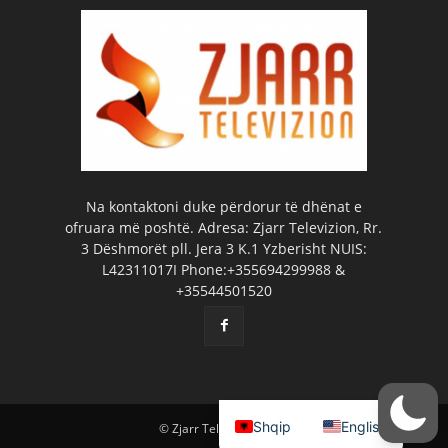
Na kontaktoni duke përdorur të dhënat e
ofruara më poshtë. Adresa: Zjarr Televizion, Rr.
3 Dëshmorët pll. Jera 3 K.1 Yzberisht NUIS:
L42311017I Phone:+355694299988 &
+35544501520
Shqip
English
© Zjarr Televizion 2026