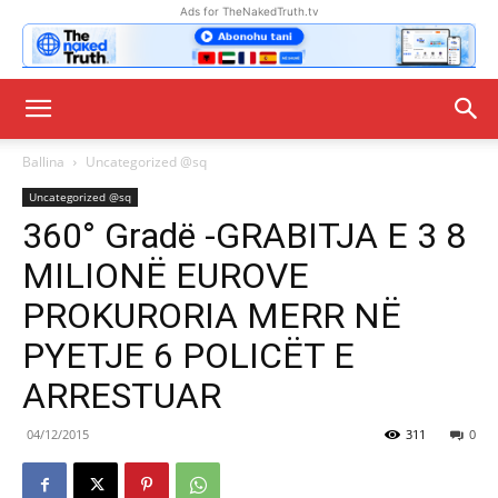
Ads for TheNakedTruth.tv
Ballina
Uncategorized @sq
Uncategorized @sq
360° Gradë -GRABITJA E 3 8
MILIONË EUROVE
PROKURORIA MERR NË
PYETJE 6 POLICËT E
ARRESTUAR
04/12/2015
311
0