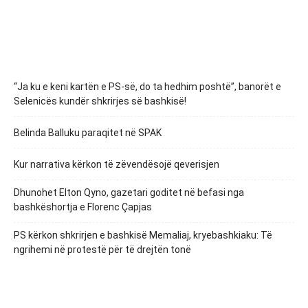
“Ja ku e keni kartën e PS-së, do ta hedhim poshtë”, banorët e
Selenicës kundër shkrirjes së bashkisë!
Belinda Balluku paraqitet në SPAK
Kur narrativa kërkon të zëvendësojë qeverisjen
Dhunohet Elton Qyno, gazetari goditet në befasi nga
bashkëshortja e Florenc Çapjas
PS kërkon shkrirjen e bashkisë Memaliaj, kryebashkiaku: Të
ngrihemi në protestë për të drejtën tonë