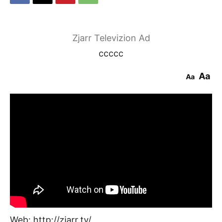
Zjarr Televizion Ad
ccccc
Aa
Aa
Web: http://zjarr.tv/