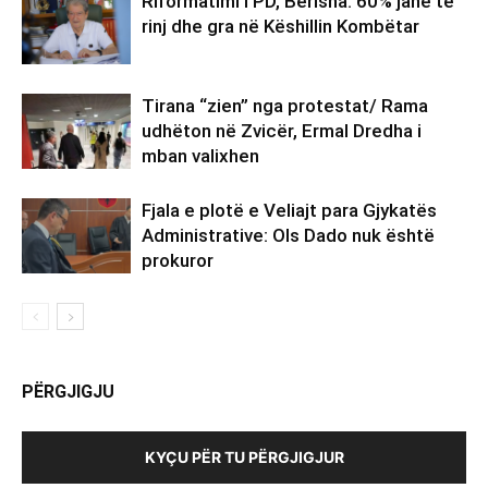
Riformatimi i PD, Berisha: 60% janë të
rinj dhe gra në Këshillin Kombëtar
Tirana “zien” nga protestat/ Rama
udhëton në Zvicër, Ermal Dredha i
mban valixhen
Fjala e plotë e Veliajt para Gjykatës
Administrative: Ols Dado nuk është
prokuror
PËRGJIGJU
KYÇU PËR TU PËRGJIGJUR