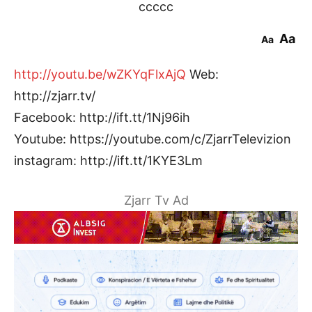
ccccc
Aa
Aa
http://youtu.be/wZKYqFlxAjQ
Web:
http://zjarr.tv/
Facebook: http://ift.tt/1Nj96ih
Youtube: https://youtube.com/c/ZjarrTelevizion
instagram: http://ift.tt/1KYE3Lm
Zjarr Tv Ad