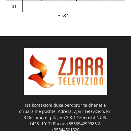
31
« Kor
Na kontaktoni duke përdorur të dhënat e
ofruara më poshtë. Adresa: Zjarr Televizion, Rr.
3 Dëshmorët pll. Jera 3 K.1 Yzberisht NUIS:
L42311017I Phone:+355694299988 &
+35544501520