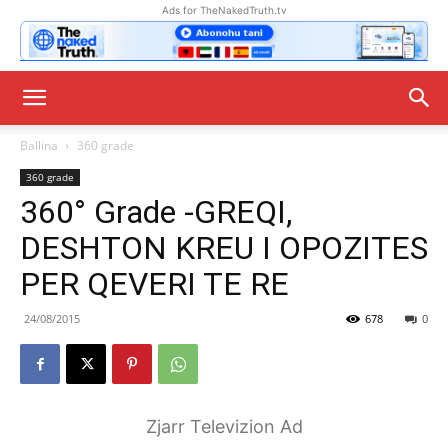
Ads for TheNakedTruth.tv
Ballina
360 grade
360 grade
360° Grade -GREQI,
DESHTON KREU I OPOZITES
PER QEVERI TE RE
24/08/2015
678
0
Zjarr Televizion Ad