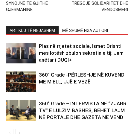
SYNOJNE TE GJITHE
TREGOJE SOLIDARITET DHE
GJERMANINE
VENDOSMERI
ARTIKUJ TË NGJASHËM
MË SHUMË NGA AUTORI
Plas në rrjetet sociale, Ismet Drishti
mes lotësh zbulon sekretin e tij: Jam
anëtar i DUQI+
360° Gradë -PËRLESHJE NË KUVEND
ME MIELL, UJË E VEZË
360° Gradë – INTERVISTA NË “ZJARR
TV” E LULZIM BASHËS, BËHET LAJM
NË PORTALE DHE GAZETA NË VEND