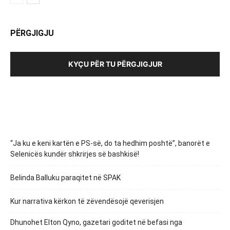
PËRGJIGJU
KYÇU PËR TU PËRGJIGJUR
“Ja ku e keni kartën e PS-së, do ta hedhim poshtë”, banorët e
Selenicës kundër shkrirjes së bashkisë!
Belinda Balluku paraqitet në SPAK
Kur narrativa kërkon të zëvendësojë qeverisjen
Dhunohet Elton Qyno, gazetari goditet në befasi nga