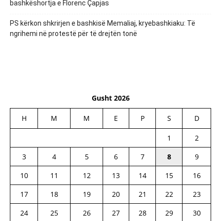
bashkëshortja e Florenc Çapjas
PS kërkon shkrirjen e bashkisë Memaliaj, kryebashkiaku: Të
ngrihemi në protestë për të drejtën tonë
Gusht 2026
H
M
M
E
P
S
D
1
2
3
4
5
6
7
8
9
10
11
12
13
14
15
16
17
18
19
20
21
22
23
24
25
26
27
28
29
30