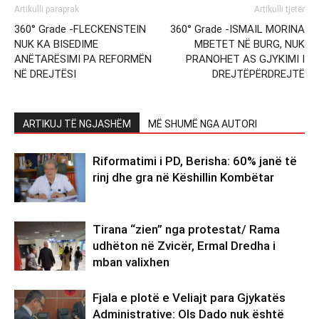
Artikulli paraprak
Artikulli tjetër
360° Grade -FLECKENSTEIN
360° Grade -ISMAIL MORINA
NUK KA BISEDIME
MBETET NË BURG, NUK
ANËTARËSIMI PA REFORMËN
PRANOHET AS GJYKIMI I
NË DREJTËSI
DREJTËPËRDREJTË
ARTIKUJ TË NGJASHËM
MË SHUMË NGA AUTORI
Riformatimi i PD, Berisha: 60% janë të
rinj dhe gra në Këshillin Kombëtar
Tirana “zien” nga protestat/ Rama
udhëton në Zvicër, Ermal Dredha i
mban valixhen
Fjala e plotë e Veliajt para Gjykatës
Administrative: Ols Dado nuk është