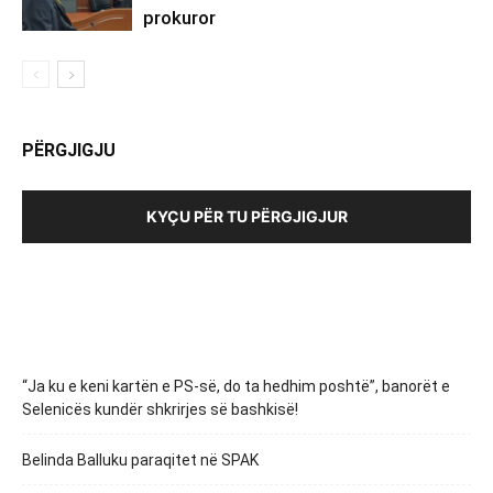
prokuror
PËRGJIGJU
KYÇU PËR TU PËRGJIGJUR
“Ja ku e keni kartën e PS-së, do ta hedhim poshtë”, banorët e
Selenicës kundër shkrirjes së bashkisë!
Belinda Balluku paraqitet në SPAK