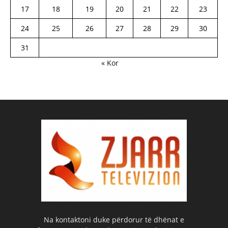
17
18
19
20
21
22
23
24
25
26
27
28
29
30
31
« Kor
Na kontaktoni duke përdorur të dhënat e