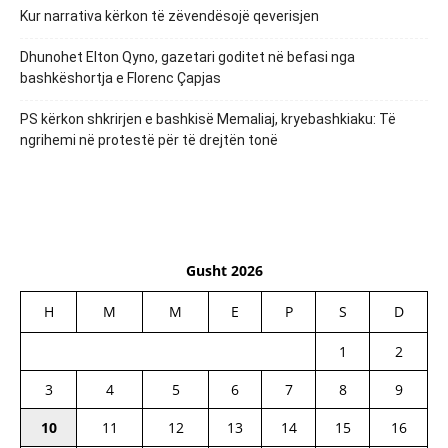
Kur narrativa kërkon të zëvendësojë qeverisjen
Dhunohet Elton Qyno, gazetari goditet në befasi nga
bashkëshortja e Florenc Çapjas
PS kërkon shkrirjen e bashkisë Memaliaj, kryebashkiaku: Të
ngrihemi në protestë për të drejtën tonë
Gusht 2026
H
M
M
E
P
S
D
1
2
3
4
5
6
7
8
9
10
11
12
13
14
15
16