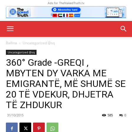
Ads for TheNakedTruth.tv
Ballina
Uncategorized @sq
Uncategorized @sq
360° Grade -GREQI ,
MBYTEN DY VARKA ME
EMIGRANTË, MË SHUMË SE
20 TË VDEKUR, DHJETRA
TË ZHDUKUR
31/10/2015
585
0