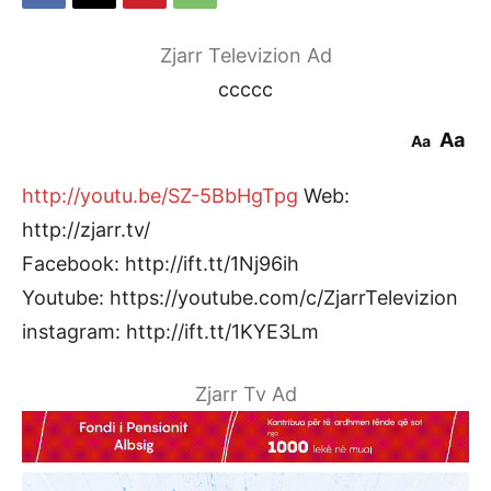
Zjarr Televizion Ad
ccccc
Aa
Aa
http://youtu.be/SZ-5BbHgTpg
Web:
http://zjarr.tv/
Facebook: http://ift.tt/1Nj96ih
Youtube: https://youtube.com/c/ZjarrTelevizion
instagram: http://ift.tt/1KYE3Lm
Zjarr Tv Ad