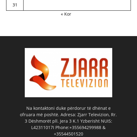
31
« Kor
Na kontaktoni duke përdorur të dhënat e
ofruara më poshtë. Adresa: Zjarr Televizion, Rr.
3 Dëshmorët pll. Jera 3 K.1 Yzberisht NUIS:
L42311017I Phone:+355694299988 &
+35544501520