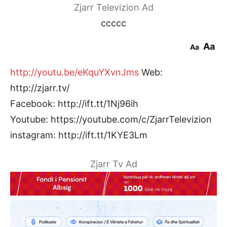
Zjarr Televizion Ad
ccccc
Aa
Aa
http://youtu.be/eKquYXvnJms
Web:
http://zjarr.tv/
Facebook: http://ift.tt/1Nj96ih
Youtube: https://youtube.com/c/ZjarrTelevizion
instagram: http://ift.tt/1KYE3Lm
Zjarr Tv Ad