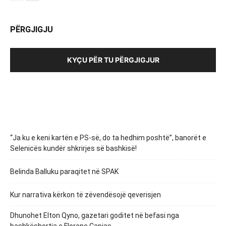
PËRGJIGJU
KYÇU PËR TU PËRGJIGJUR
“Ja ku e keni kartën e PS-së, do ta hedhim poshtë”, banorët e
Selenicës kundër shkrirjes së bashkisë!
Belinda Balluku paraqitet në SPAK
Kur narrativa kërkon të zëvendësojë qeverisjen
Dhunohet Elton Qyno, gazetari goditet në befasi nga
bashkëshortja e Florenc Çapjas