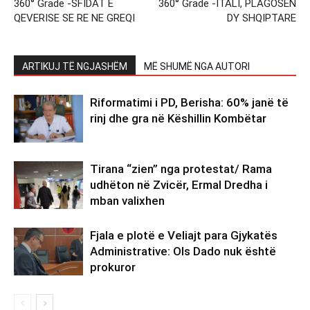
360° Grade -SFIDAT E
360° Grade -ITALI, PLAGOSEN
QEVERISE SE RE NE GREQI
DY SHQIPTARE
ARTIKUJ TË NGJASHËM
MË SHUMË NGA AUTORI
Riformatimi i PD, Berisha: 60% janë të
rinj dhe gra në Këshillin Kombëtar
Tirana “zien” nga protestat/ Rama
udhëton në Zvicër, Ermal Dredha i
mban valixhen
Fjala e plotë e Veliajt para Gjykatës
Administrative: Ols Dado nuk është
prokuror