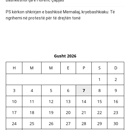
PS kërkon shkrirjen e bashkisë Memaliaj, kryebashkiaku: Të
ngrihemi në protestë për të drejtën tonë
Gusht 2026
H
M
M
E
P
S
D
1
2
3
4
5
6
7
8
9
10
11
12
13
14
15
16
17
18
19
20
21
22
23
24
25
26
27
28
29
30