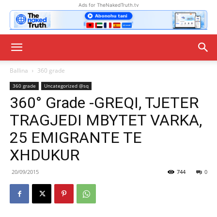
Ads for TheNakedTruth.tv
Ballina
360 grade
360 grade
Uncategorized @sq
360° Grade -GREQI, TJETER
TRAGJEDI MBYTET VARKA,
25 EMIGRANTE TE
XHDUKUR
20/09/2015
744
0