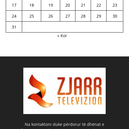
17
18
19
20
21
22
23
24
25
26
27
28
29
30
31
« Kor
Na kontaktoni duke përdorur të dhënat e