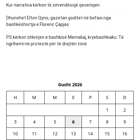
Kur narrativa kërkon të zëvendësojë qeverisjen
Dhunohet Elton Qyno, gazetari goditet në befasi nga
bashkëshortja e Florenc Çapjas
PS kërkon shkrirjen e bashkisë Memaliaj, kryebashkiaku: Të
ngrihemi në protestë për të drejtën tonë
Gusht 2026
H
M
M
E
P
S
D
1
2
3
4
5
6
7
8
9
10
11
12
13
14
15
16