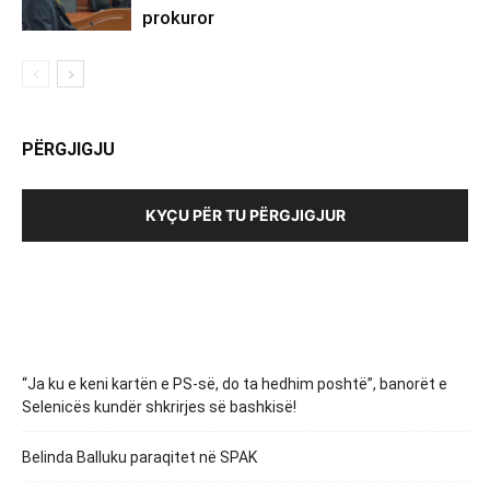
prokuror
PËRGJIGJU
KYÇU PËR TU PËRGJIGJUR
“Ja ku e keni kartën e PS-së, do ta hedhim poshtë”, banorët e
Selenicës kundër shkrirjes së bashkisë!
Belinda Balluku paraqitet në SPAK