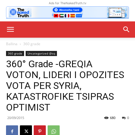
Ads for TheNakedTruth.tv
Ballina
360 grade
360 grade
Uncategorized @sq
360° Grade -GREQIA
VOTON, LIDERI I OPOZITES
VOTA PER SYRIA,
KATASTROFIKE TSIPRAS
OPTIMIST
20/09/2015
680
0