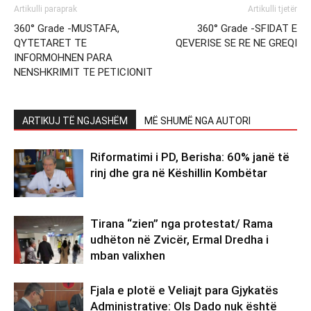
Artikulli paraprak
Artikulli tjetër
360° Grade -MUSTAFA,
360° Grade -SFIDAT E
QYTETARET TE
QEVERISE SE RE NE GREQI
INFORMOHNEN PARA
NENSHKRIMIT TE PETICIONIT
ARTIKUJ TË NGJASHËM
MË SHUMË NGA AUTORI
Riformatimi i PD, Berisha: 60% janë të
rinj dhe gra në Këshillin Kombëtar
Tirana “zien” nga protestat/ Rama
udhëton në Zvicër, Ermal Dredha i
mban valixhen
Fjala e plotë e Veliajt para Gjykatës
Administrative: Ols Dado nuk është