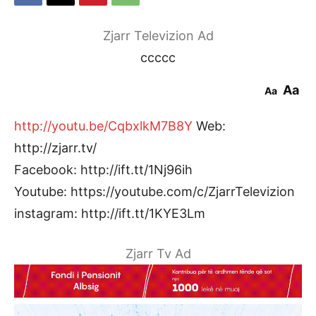
Zjarr Televizion Ad
ccccc
Aa
Aa
http://youtu.be/CqbxlkM7B8Y
Web:
http://zjarr.tv/
Facebook: http://ift.tt/1Nj96ih
Youtube: https://youtube.com/c/ZjarrTelevizion
instagram: http://ift.tt/1KYE3Lm
Zjarr Tv Ad