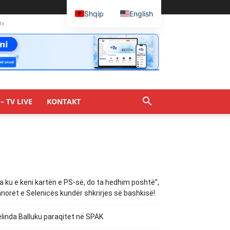
Shqip
English
tv
– TV LIVE
KONTAKT
a ku e keni kartën e PS-së, do ta hedhim poshtë”,
norët e Selenicës kundër shkrirjes së bashkisë!
linda Balluku paraqitet në SPAK