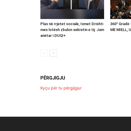
Plas në rrjetet sociale, Ismet Drishti
360° Gradë
mes lotësh zbulon sekretin e tij: Jam
ME MIELL, 
anëtar i DUQI+
PËRGJIGJU
Kyçu për tu përgjigjur