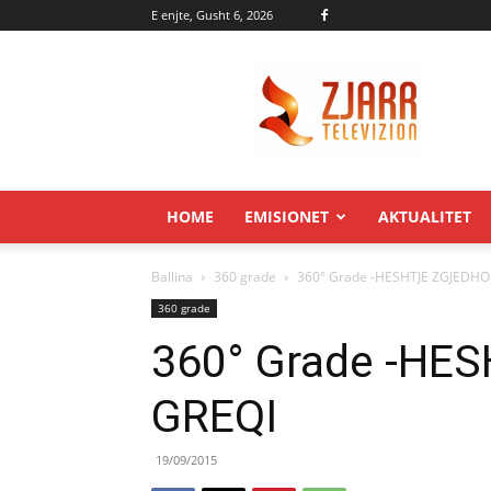
E enjte, Gusht 6, 2026
Zjarr.tv
HOME
EMISIONET
AKTUALITET
Ballina
360 grade
360° Grade -HESHTJE ZGJEDHO
360 grade
360° Grade -HE
GREQI
19/09/2015