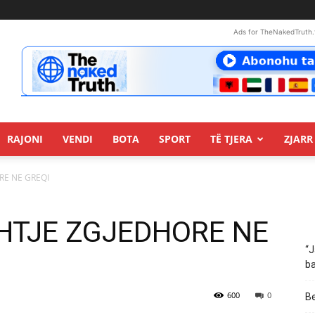
Ads for TheNakedTruth.
RAJONI
VENDI
BOTA
SPORT
TË TJERA
ZJARR 
RE NE GREQI
SHTJE ZGJEDHORE NE
“J
ba
600
0
Be