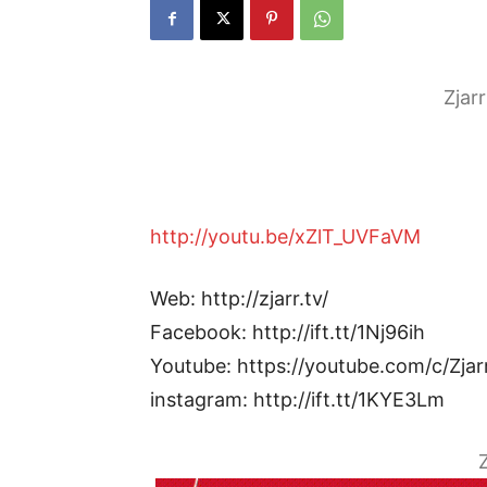
Zjar
http://youtu.be/xZlT_UVFaVM
Web: http://zjarr.tv/
Facebook: http://ift.tt/1Nj96ih
Youtube: https://youtube.com/c/Zjar
instagram: http://ift.tt/1KYE3Lm
Z