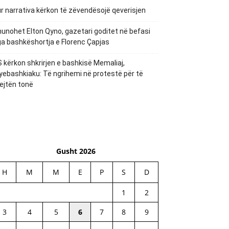
r narrativa kërkon të zëvendësojë qeverisjen
unohet Elton Qyno, gazetari goditet në befasi
a bashkëshortja e Florenc Çapjas
 kërkon shkrirjen e bashkisë Memaliaj,
yebashkiaku: Të ngrihemi në protestë për të
ejtën tonë
Gusht 2026
H
M
M
E
P
S
D
1
2
3
4
5
6
7
8
9