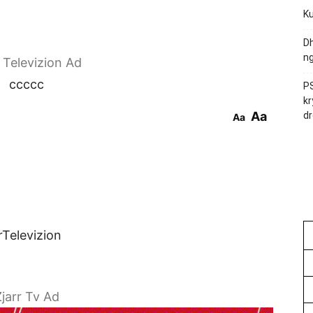
Ku
Dh
ng
r Televizion Ad
ccccc
PS
kr
Aa
dr
Aa
rTelevizion
jarr Tv Ad